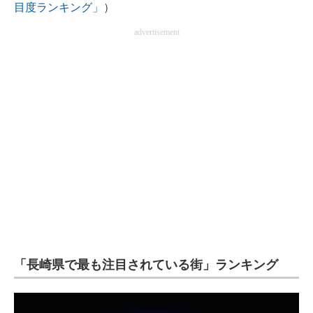
目度ランキング」
）
企業向けIT製品の総合サイト
advertisement
IT製品の技術・比較・事例
製造業のIT導入・活用を支援
モノづくり技術者専門サイト
エレクトロニクス専門サイト
電子設計の基本と応用
エネルギーの専門メディア
建設×テクノロジーの最前線
ちょっと気になるネットの話題
「長崎県で最も注目されている街」ランキング