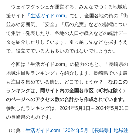
ウェイブダッシュが運営する、みんなでつくる地域応
ITの今と未来を見通す
援サイト
「生活ガイド.com」
では、全国各地の街の「街
並みや雰囲気」「安全」「店の充実」などの指標につい
スマホと通信の最新トレンド
て集計・発表したり、各地の人口や歳入などの統計デー
進化するPCとデバイスの未来
タを紹介したりしています。引っ越し先などを探すうえ
で、役立てている人も多いのではないでしょうか。
好きが集まる 比べて選べる
今回は「生活ガイド.com」の協力のもと、「長崎県の
ビジネスと働き方のヒント
地域注目度ランキング」を紹介します。長崎県でいま最
AI活用のいまが分かる
も注目を集めている街は、どこでしょうか？
なおこの
ランキングは、同サイト内の全国各市区（町村は除く）
企業ITのトレンドを詳説
のページへのアクセス数の合計から作成されています。
経営リーダーのコミュニティ
参照したランキングは、2024年5月1日～2024年5月31日
の長崎県のものです。
マーケ×ITの今がよく分かる
（出典：
生活ガイド.com「2024年5月 【長崎県】地域注
ITエンジニア向け専門サイト