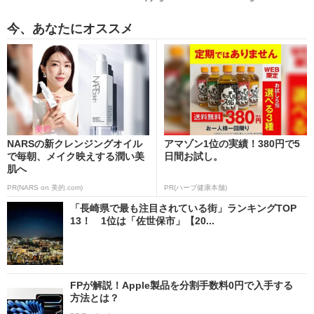
今、あなたにオススメ
NARSの新クレンジングオイル
アマゾン1位の実績！380円で5
で毎朝、メイク映えする潤い美
日間お試し。
肌へ
PR(NARS on 美的.com)
PR(ハーブ健康本舗)
「長崎県で最も注目されている街」ランキングTOP
13！ 1位は「佐世保市」【20...
FPが解説！Apple製品を分割手数料0円で入手する
方法とは？