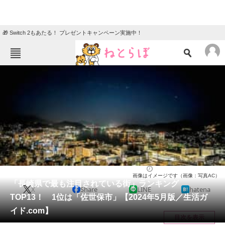
🎁 Switch 2もあたる！ プレゼントキャンペーン実施中！
ねとらぼメニュー
TOP
ニュース
エンタメ
クイズ
グルメ
地域
住まい
教育・育児
動物
リサーチ
長崎県
2024/06/17 13:05（公開）
画像はイメージです（画像：写真AC）
会員記事
「長崎県で最も注目されている街」ランキング
X
Share
LINE
hatena
TOP13！ 1位は「佐世保市」【2024年5月版／生活ガ
メディア
イド.com】
目次を表示
注目記事を集めた総合ページ