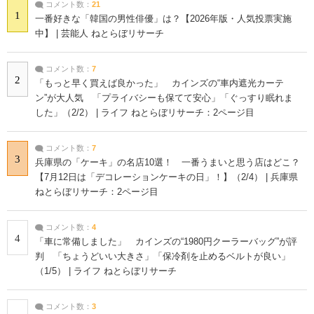
コメント数：
21
1
一番好きな「韓国の男性俳優」は？【2026年版・人気投票実施
中】 | 芸能人 ねとらぼリサーチ
コメント数：
7
2
「もっと早く買えば良かった」 カインズの“車内遮光カーテ
ン”が大人気 「プライバシーも保てて安心」「ぐっすり眠れま
した」（2/2） | ライフ ねとらぼリサーチ：2ページ目
コメント数：
7
3
兵庫県の「ケーキ」の名店10選！ 一番うまいと思う店はどこ？
【7月12日は「デコレーションケーキの日」！】（2/4） | 兵庫県
ねとらぼリサーチ：2ページ目
コメント数：
4
4
「車に常備しました」 カインズの“1980円クーラーバッグ”が評
判 「ちょうどいい大きさ」「保冷剤を止めるベルトが良い」
（1/5） | ライフ ねとらぼリサーチ
コメント数：
3