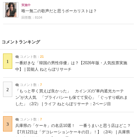
実施中
唯一無二の歌声だと思うボーカリストは？
回答数：8104
コメントランキング
コメント数：
21
1
一番好きな「韓国の男性俳優」は？【2026年版・人気投票実施
中】 | 芸能人 ねとらぼリサーチ
コメント数：
7
2
「もっと早く買えば良かった」 カインズの“車内遮光カーテ
ン”が大人気 「プライバシーも保てて安心」「ぐっすり眠れま
した」（2/2） | ライフ ねとらぼリサーチ：2ページ目
コメント数：
7
3
兵庫県の「ケーキ」の名店10選！ 一番うまいと思う店はどこ？
【7月12日は「デコレーションケーキの日」！】（2/4） | 兵庫県