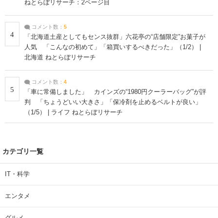
ねとらぼリサーチ：2ページ目
コメント数：
5
4
「北海道土産としてもセンス抜群」六花亭の“店舗限定”お菓子が
人気 「こんなの初めて」「箱買いするべきだった」（1/2） |
北海道 ねとらぼリサーチ
コメント数：
4
5
「車に常備しました」 カインズの“1980円クーラーバッグ”が評
判 「ちょうどいい大きさ」「保冷剤を止めるベルトが良い」
（1/5） | ライフ ねとらぼリサーチ
カテゴリ一覧
IT・科学
エンタメ
グルメ