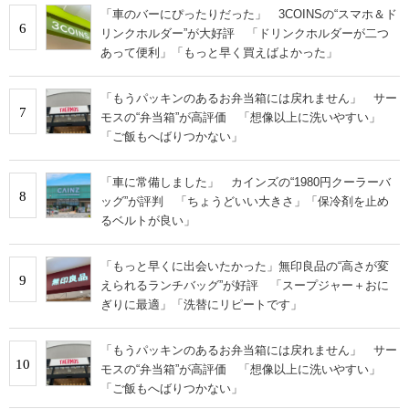
「車のバーにぴったりだった」 3COINSの“スマホ＆ド
6
リンクホルダー”が大好評 「ドリンクホルダーが二つ
あって便利」「もっと早く買えばよかった」
「もうパッキンのあるお弁当箱には戻れません」 サー
7
モスの“弁当箱”が高評価 「想像以上に洗いやすい」
「ご飯もへばりつかない」
「車に常備しました」 カインズの“1980円クーラーバ
8
ッグ”が評判 「ちょうどいい大きさ」「保冷剤を止め
るベルトが良い」
「もっと早くに出会いたかった」無印良品の“高さが変
9
えられるランチバッグ”が好評 「スープジャー＋おに
ぎりに最適」「洗替にリピートです」
「もうパッキンのあるお弁当箱には戻れません」 サー
10
モスの“弁当箱”が高評価 「想像以上に洗いやすい」
「ご飯もへばりつかない」