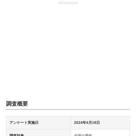
advertisement
企業向けIT製品の総合サイト
IT製品の技術・比較・事例
製造業のIT導入・活用を支援
モノづくり技術者専門サイト
エレクトロニクス専門サイト
電子設計の基本と応用
エネルギーの専門メディア
建設×テクノロジーの最前線
調査概要
ちょっと気になるネットの話題
アンケート実施日
2024年4月18日
調査対象
全国の男性