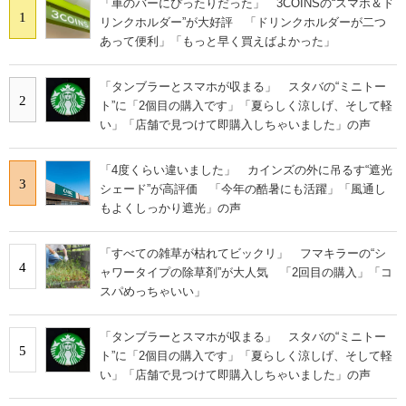
「車のバーにぴったりだった」 3COINSの“スマホ＆ド
1
リンクホルダー”が大好評 「ドリンクホルダーが二つ
あって便利」「もっと早く買えばよかった」
「タンブラーとスマホが収まる」 スタバの“ミニトー
2
ト”に「2個目の購入です」「夏らしく涼しげ、そして軽
い」「店舗で見つけて即購入しちゃいました」の声
「4度くらい違いました」 カインズの外に吊るす“遮光
3
シェード”が高評価 「今年の酷暑にも活躍」「風通し
もよくしっかり遮光」の声
「すべての雑草が枯れてビックリ」 フマキラーの“シ
4
ャワータイプの除草剤”が大人気 「2回目の購入」「コ
スパめっちゃいい」
「タンブラーとスマホが収まる」 スタバの“ミニトー
5
ト”に「2個目の購入です」「夏らしく涼しげ、そして軽
い」「店舗で見つけて即購入しちゃいました」の声