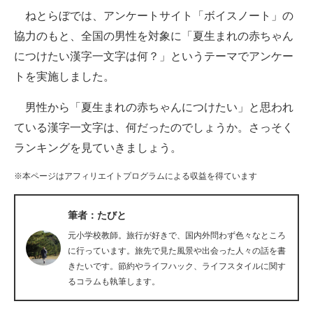
ねとらぼでは、アンケートサイト「ボイスノート」の
ITの今と未来を見通す
協力のもと、全国の男性を対象に「夏生まれの赤ちゃん
につけたい漢字一文字は何？」というテーマでアンケー
スマホと通信の最新トレンド
トを実施しました。
進化するPCとデバイスの未来
男性から「夏生まれの赤ちゃんにつけたい」と思われ
好きが集まる 比べて選べる
ている漢字一文字は、何だったのでしょうか。さっそく
ランキングを見ていきましょう。
ビジネスと働き方のヒント
※本ページはアフィリエイトプログラムによる収益を得ています
AI活用のいまが分かる
企業ITのトレンドを詳説
筆者：たびと
元小学校教師。旅行が好きで、国内外問わず色々なところ
経営リーダーのコミュニティ
に行っています。旅先で見た風景や出会った人々の話を書
きたいです。節約やライフハック、ライフスタイルに関す
マーケ×ITの今がよく分かる
るコラムも執筆します。
ITエンジニア向け専門サイト