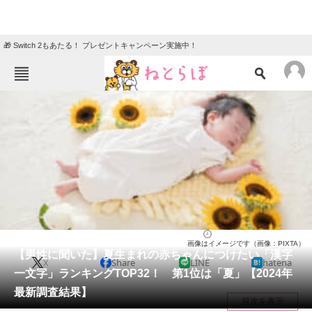
🎁 Switch 2もあたる！ プレゼントキャンペーン実施中！
ねとらぼメニュー
TOP
ニュース
エンタメ
クイズ
グルメ
地域
住まい
教育・育児
動物
リサーチ
ライフ
2024/06/17 18:00（公開）
画像はイメージです（画像：PIXTA）
会員記事
【男性に聞いた】夏生まれの赤ちゃんにつけたい「漢字
X
Share
LINE
hatena
一文字」ランキングTOP32！ 第1位は「夏」【2024年
メディア
最新調査結果】
目次を表示
注目記事を集めた総合ページ