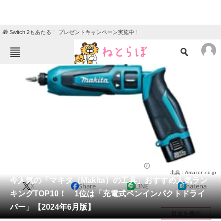
🎁 Switch 2もあたる！ プレゼントキャンペーン実施中！
ねとらぼメニュー
TOP
ニュース
エンタメ
クイズ
グルメ
地域
住まい
教育・育児
動物
リサーチ
ライフ
2024/06/22 15:05（公開）
出典：Amazon.co.jp
会員記事
今人気の「マキタ（Makita）の工具」おすすめ人気ラン
X
Share
LINE
hatena
キングTOP10！ 1位は「充電式ペンインパクトドライ
メディア
バー」【2024年6月版】
目次を表示
注目記事を集めた総合ページ