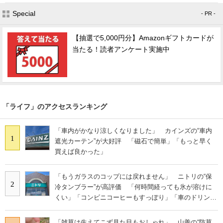
Special
- PR -
【抽選で5,000円分】Amazonギフトカードが
当たる！読者アンケート実施中
「ライフ」のアクセスランキング
「車内がかなり涼しくなりました」 カインズの“車内
1
遮光カーテン”が大好評 「磁石で簡単」「もっと早く
買えば良かった」
「もうガラスのコップには戻れません」 ニトリの“保
2
冷タンブラー”が高評価 「何時間経っても氷が溶けに
くい」「コンビニコーヒーもすっぽり」「車のドリンク
ホルダーに立てやすい」
「雑草は生えてこず見た目もおしゃれ」 山善の“防草