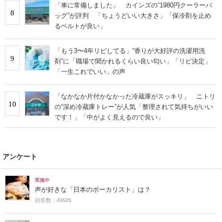
「車に常備しました」 カインズの“1980円クーラーバ
8
ッグ”が評判 「ちょうどいい大きさ」「保冷剤を止め
るベルトが良い」
「もう3〜4年リピしてる」“香りが大好評の洗濯用洗
9
剤”に「職場で聞かれるくらい良い匂い」「リピ決定」
「一生これでいい」の声
「なかなか片付かなかった冷蔵庫がスッキリ」 ニトリ
10
の“深め冷蔵庫トレー”が人気「整理されて気持ちがいい
です！」「中がよく見えるので良い」
アンケート
実施中
声が好きな「日本のボーカリスト」は？
回答数：49585