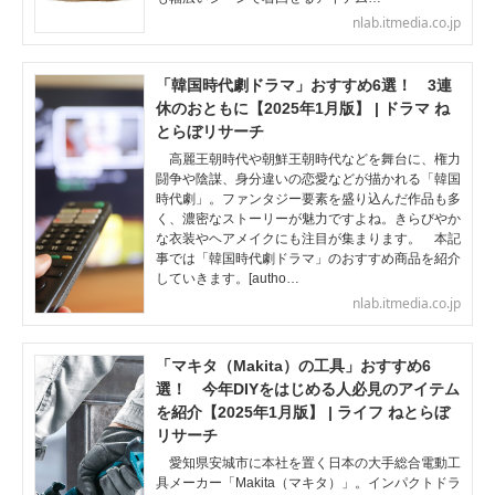
nlab.itmedia.co.jp
「韓国時代劇ドラマ」おすすめ6選！ 3連
休のおともに【2025年1月版】 | ドラマ ね
とらぼリサーチ
高麗王朝時代や朝鮮王朝時代などを舞台に、権力
闘争や陰謀、身分違いの恋愛などが描かれる「韓国
時代劇」。ファンタジー要素を盛り込んだ作品も多
く、濃密なストーリーが魅力ですよね。きらびやか
な衣装やヘアメイクにも注目が集まります。 本記
事では「韓国時代劇ドラマ」のおすすめ商品を紹介
していきます。[autho…
nlab.itmedia.co.jp
「マキタ（Makita）の工具」おすすめ6
選！ 今年DIYをはじめる人必見のアイテム
を紹介【2025年1月版】 | ライフ ねとらぼ
リサーチ
愛知県安城市に本社を置く日本の大手総合電動工
具メーカー「Makita（マキタ）」。インパクトドラ