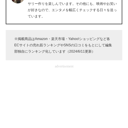
サリー作りを楽しんでいます。その他にも、映画やお笑い
企業向けIT製品の総合サイト
が好きなので、エンタメを幅広くチェックする日々を送っ
ています。
IT製品の技術・比較・事例
製造業のIT導入・活用を支援
※掲載商品はAmazon・楽天市場・Yahoo!ショッピングなど各
モノづくり技術者専門サイト
ECサイトの売れ筋ランキングやSNSの口コミをもとにして編集
部独自にランキング化しています（2024/6/11更新）
エレクトロニクス専門サイト
advertisement
電子設計の基本と応用
エネルギーの専門メディア
建設×テクノロジーの最前線
ちょっと気になるネットの話題