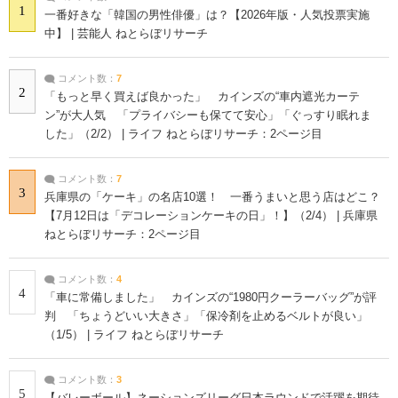
1
一番好きな「韓国の男性俳優」は？【2026年版・人気投票実施
中】 | 芸能人 ねとらぼリサーチ
コメント数：
7
2
「もっと早く買えば良かった」 カインズの“車内遮光カーテ
ン”が大人気 「プライバシーも保てて安心」「ぐっすり眠れま
した」（2/2） | ライフ ねとらぼリサーチ：2ページ目
コメント数：
7
3
兵庫県の「ケーキ」の名店10選！ 一番うまいと思う店はどこ？
【7月12日は「デコレーションケーキの日」！】（2/4） | 兵庫県
ねとらぼリサーチ：2ページ目
コメント数：
4
4
「車に常備しました」 カインズの“1980円クーラーバッグ”が評
判 「ちょうどいい大きさ」「保冷剤を止めるベルトが良い」
（1/5） | ライフ ねとらぼリサーチ
コメント数：
3
5
【バレーボール】ネーションズリーグ日本ラウンドで活躍を期待