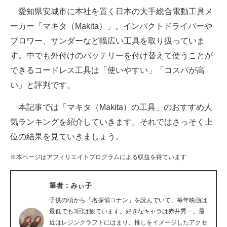
愛知県安城市に本社を置く日本の大手総合電動工具メ
ITの今と未来を見通す
ーカー「マキタ（Makita）」。インパクトドライバーや
ブロワー、サンダーなど幅広い工具を取り扱っていま
スマホと通信の最新トレンド
す。中でも外付けのバッテリーを付け替えて使うことが
進化するPCとデバイスの未来
できるコードレス工具は「使いやすい」「コスパが高
い」と評判です。
好きが集まる 比べて選べる
本記事では「マキタ（Makita）の工具」のおすすめ人
ビジネスと働き方のヒント
気ランキングを紹介していきます。それではさっそく上
AI活用のいまが分かる
位の結果を見ていきましょう。
企業ITのトレンドを詳説
※本ページはアフィリエイトプログラムによる収益を得ています
経営リーダーのコミュニティ
筆者：みぃ子
マーケ×ITの今がよく分かる
子供の頃から「名探偵コナン」を読んでいて、毎年映画は
最低でも3回は観ています。好きなキャラは赤井秀一。最
ITエンジニア向け専門サイト
近はレジンクラフトにはまり、推しをイメージしたアクセ