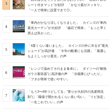
3
シート付きマット”が好評 「かなり庭がスッキリ」
「一人で簡単に設置できて◎」
「車内がかなり涼しくなりました」 カインズの“車内
4
遮光カーテン”が大好評 「磁石で簡単」「もっと早く
買えば良かった」
「4度くらい違いました」 カインズの外に吊るす“遮光
5
シェード”が高評価 「今年の酷暑にも活躍」「風通し
もよくしっかり遮光」の声
「レンジで温めてそのまま食卓に」 ダイソーの“耐熱
6
ガラス製容器”に高評価の声 「冷蔵庫にぴったり」
「フタが簡単で使いやすい」
「もう3〜4年リピしてる」“香りが大好評の洗濯用洗
7
剤”に「職場で聞かれるくらい良い匂い」「リピ決定」
「一生これでいい」の声