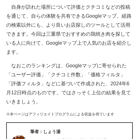
自身が訪れた場所について評価とクチコミなどの投稿
ITの今と未来を見通す
を通じて、自らの体験を共有できるGoogleマップ。経路
の検索以外にも、より良いお店探しのツールとして活用
スマホと通信の最新トレンド
できます。今回は三重県でおすすめの鶏焼き肉を探して
進化するPCとデバイスの未来
いる人に向けて、Googleマップ上で人気のお店を紹介し
ます。
好きが集まる 比べて選べる
なおこのランキングは、Googleマップに寄せられた
ビジネスと働き方のヒント
「ユーザー評価」「クチコミ件数」「価格フィルタ」
AI活用のいまが分かる
「評価フィルタ」などに基づいて作成された、2024年6
月12日時点のものです。ではさっそく上位の結果を見て
企業ITのトレンドを詳説
いきましょう。
経営リーダーのコミュニティ
※本ページはアフィリエイトプログラムによる収益を得ています
マーケ×ITの今がよく分かる
筆者：しょう湯
ITエンジニア向け専門サイト