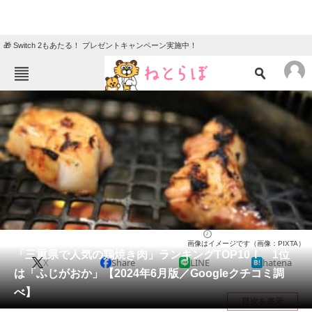
🎁 Switch 2もあたる！ プレゼントキャンペーン実施中！
ねとらぼメニュー
TOP
ニュース
エンタメ
クイズ
グルメ
地域
住まい
教育・育児
動物
リサーチ
三重県
2024/06/12 21:10（公開）
画像はイメージです（画像：PIXTA）
会員記事
「三重県で人気の鶏焼き肉」ランキングTOP10！ 1位
X
Share
LINE
hatena
は「ふじがおか」【2024年6月版／Googleクチコミ調
メディア
べ】
目次を表示
注目記事を集めた総合ページ