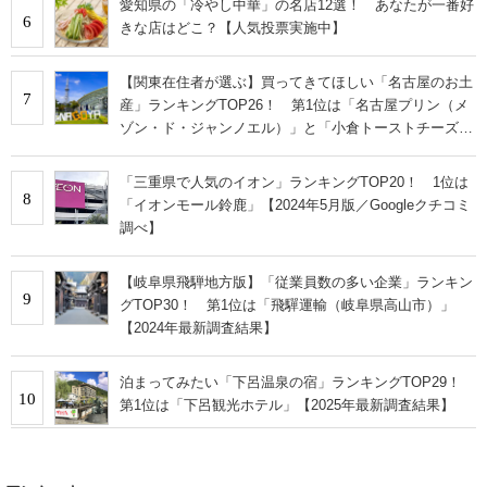
愛知県の「冷やし中華」の名店12選！ あなたが一番好
6
きな店はどこ？【人気投票実施中】
【関東在住者が選ぶ】買ってきてほしい「名古屋のお土
7
産」ランキングTOP26！ 第1位は「名古屋プリン（メ
ゾン・ド・ジャンノエル）」と「小倉トーストチーズケ
ーキ（東海寿）」【2026年最新調査結果】
「三重県で人気のイオン」ランキングTOP20！ 1位は
8
「イオンモール鈴鹿」【2024年5月版／Googleクチコミ
調べ】
【岐阜県飛騨地方版】「従業員数の多い企業」ランキン
9
グTOP30！ 第1位は「飛驒運輸（岐阜県高山市）」
【2024年最新調査結果】
泊まってみたい「下呂温泉の宿」ランキングTOP29！
10
第1位は「下呂観光ホテル」【2025年最新調査結果】