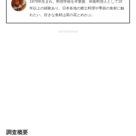
1979年生まれ。料理学校を卒業後、和食料理人として10
企業向けIT製品の総合サイト
年以上の経験あり。日本各地の郷土料理や季節の食材に触
れたい。好きな食材は菜の花とめかぶ。
IT製品の技術・比較・事例
advertisement
製造業のIT導入・活用を支援
モノづくり技術者専門サイト
エレクトロニクス専門サイト
電子設計の基本と応用
エネルギーの専門メディア
建設×テクノロジーの最前線
ちょっと気になるネットの話題
調査概要