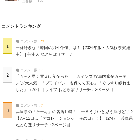
回答数：8175
コメントランキング
コメント数：
21
1
一番好きな「韓国の男性俳優」は？【2026年版・人気投票実施
中】 | 芸能人 ねとらぼリサーチ
コメント数：
7
2
「もっと早く買えば良かった」 カインズの“車内遮光カーテ
ン”が大人気 「プライバシーも保てて安心」「ぐっすり眠れま
した」（2/2） | ライフ ねとらぼリサーチ：2ページ目
コメント数：
7
3
兵庫県の「ケーキ」の名店10選！ 一番うまいと思う店はどこ？
【7月12日は「デコレーションケーキの日」！】（2/4） | 兵庫県
ねとらぼリサーチ：2ページ目