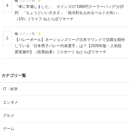
コメント数：
4
4
「車に常備しました」 カインズの“1980円クーラーバッグ”が評
判 「ちょうどいい大きさ」「保冷剤を止めるベルトが良い」
（1/5） | ライフ ねとらぼリサーチ
コメント数：
3
5
【バレーボール】ネーションズリーグ日本ラウンドで活躍を期待
している「日本男子バレー代表選手」は？【2026年版・人気投
票実施中】（投票結果） | スポーツ ねとらぼリサーチ
カテゴリ一覧
IT・科学
エンタメ
グルメ
ゲーム