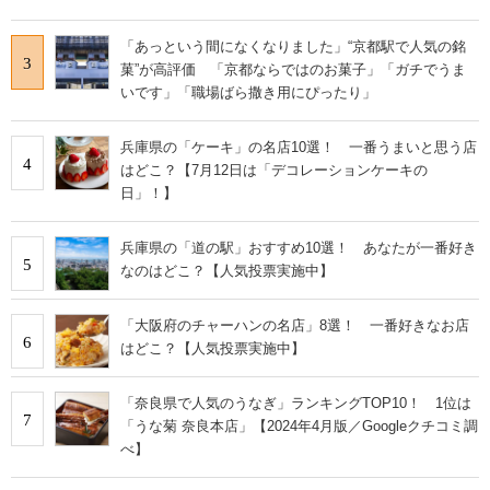
「あっという間になくなりました」“京都駅で人気の銘
3
菓”が高評価 「京都ならではのお菓子」「ガチでうま
いです」「職場ばら撒き用にぴったり」
兵庫県の「ケーキ」の名店10選！ 一番うまいと思う店
4
はどこ？【7月12日は「デコレーションケーキの
日」！】
兵庫県の「道の駅」おすすめ10選！ あなたが一番好き
5
なのはどこ？【人気投票実施中】
「大阪府のチャーハンの名店」8選！ 一番好きなお店
6
はどこ？【人気投票実施中】
「奈良県で人気のうなぎ」ランキングTOP10！ 1位は
7
「うな菊 奈良本店」【2024年4月版／Googleクチコミ調
べ】