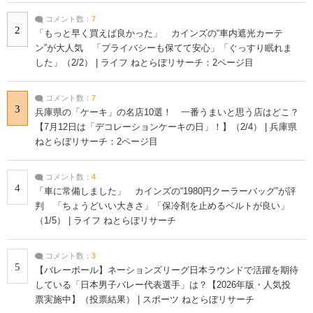
コメント数：
7
2
「もっと早く買えば良かった」 カインズの“車内遮光カーテ
ン”が大人気 「プライバシーも保てて安心」「ぐっすり眠れま
した」（2/2） | ライフ ねとらぼリサーチ：2ページ目
コメント数：
7
3
兵庫県の「ケーキ」の名店10選！ 一番うまいと思う店はどこ？
【7月12日は「デコレーションケーキの日」！】（2/4） | 兵庫県
ねとらぼリサーチ：2ページ目
コメント数：
4
4
「車に常備しました」 カインズの“1980円クーラーバッグ”が評
判 「ちょうどいい大きさ」「保冷剤を止めるベルトが良い」
（1/5） | ライフ ねとらぼリサーチ
コメント数：
3
5
【バレーボール】ネーションズリーグ日本ラウンドで活躍を期待
している「日本男子バレー代表選手」は？【2026年版・人気投
票実施中】（投票結果） | スポーツ ねとらぼリサーチ