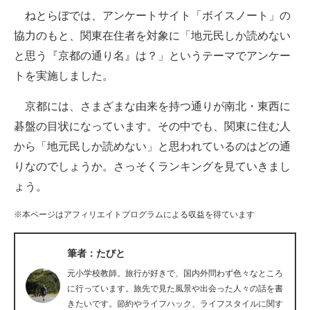
ねとらぼでは、アンケートサイト「ボイスノート」の
ITの今と未来を見通す
協力のもと、関東在住者を対象に「地元民しか読めない
と思う『京都の通り名』は？」というテーマでアンケー
スマホと通信の最新トレンド
トを実施しました。
進化するPCとデバイスの未来
京都には、さまざまな由来を持つ通りが南北・東西に
好きが集まる 比べて選べる
碁盤の目状になっています。その中でも、関東に住む人
から「地元民しか読めない」と思われているのはどの通
ビジネスと働き方のヒント
りなのでしょうか。さっそくランキングを見ていきまし
AI活用のいまが分かる
ょう。
企業ITのトレンドを詳説
※本ページはアフィリエイトプログラムによる収益を得ています
経営リーダーのコミュニティ
筆者：たびと
マーケ×ITの今がよく分かる
元小学校教師。旅行が好きで、国内外問わず色々なところ
に行っています。旅先で見た風景や出会った人々の話を書
ITエンジニア向け専門サイト
きたいです。節約やライフハック、ライフスタイルに関す