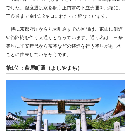
でした。釜座通は京都府庁正門前の下立売通を北端に、
三条通まで南北1.2キロにわたって延びています。
特に京都府庁から丸太町通までの区間は、東西に側道
や街路樹を伴う大通りとなっています。通り名は、三条
釜座に平安時代から茶釜などの鋳造を行う釜座があった
ことに由来しているそうです。
第1位：葭屋町通（よしやまち）