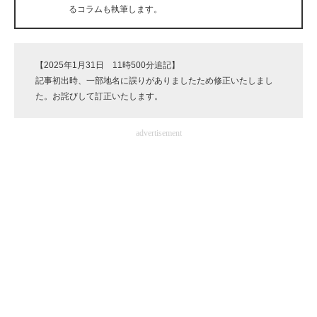
るコラムも執筆します。
企業向けIT製品の総合サイト
IT製品の技術・比較・事例
【2025年1月31日 11時500分追記】
製造業のIT導入・活用を支援
記事初出時、一部地名に誤りがありましたため修正いたしまし
た。お詫びして訂正いたします。
モノづくり技術者専門サイト
advertisement
エレクトロニクス専門サイト
電子設計の基本と応用
エネルギーの専門メディア
建設×テクノロジーの最前線
ちょっと気になるネットの話題