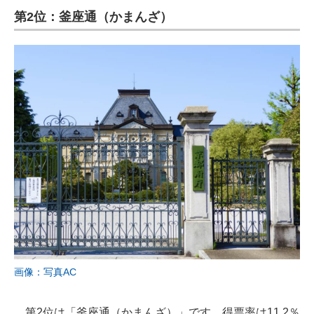
第2位：釜座通（かまんざ）
画像：写真AC
第2位は「釜座通（かまんざ）」です。得票率は11.2％