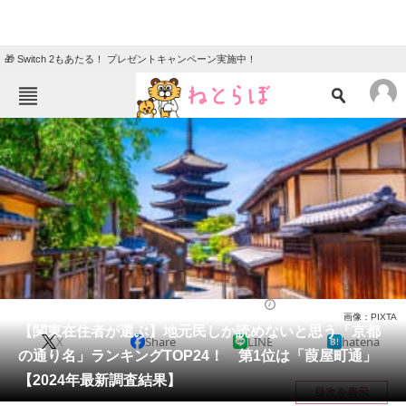
🎁 Switch 2もあたる！ プレゼントキャンペーン実施中！
ねとらぼメニュー
TOP
ニュース
エンタメ
クイズ
グルメ
地域
住まい
教育・育児
動物
リサーチ
京都府
2024/06/18 20:30（公開）
画像：PIXTA
会員記事
【関東在住者が選ぶ】地元民しか読めないと思う「京都
X
Share
LINE
hatena
の通り名」ランキングTOP24！ 第1位は「葭屋町通」
メディア
【2024年最新調査結果】
目次を表示
注目記事を集めた総合ページ