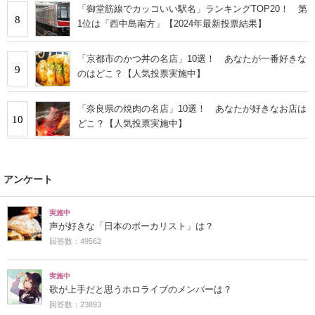
「御堂筋線でカッコいい駅名」ランキングTOP20！ 第
8
1位は「西中島南方」【2024年最新投票結果】
「京都市のかつ丼の名店」10選！ あなたが一番好きな
9
のはどこ？【人気投票実施中】
「奈良県の焼肉の名店」10選！ あなたが好きなお店は
10
どこ？【人気投票実施中】
アンケート
実施中
声が好きな「日本のボーカリスト」は？
回答数：49562
実施中
歌が上手だと思うホロライブのメンバーは？
回答数：23893