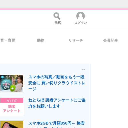
検索
ログイン
教育・育児
動物
リサーチ
会員記事
バイスの未来
好きが集まる 比べて選べる
- PR -
スマホの写真／動画をもう一段
コミュニティ
マーケ×ITの今がよく分かる
安全に 買い切りクラウドストレ
ージ
ねとらぼ 読者アンケートにご協
・活用を支援
力をお願いします
スマホ2GBで月額850円～ 格安