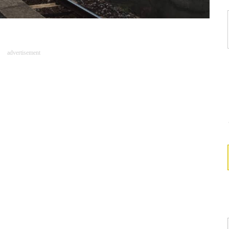
advertisement