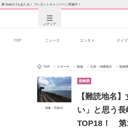
🎁 Switch 2もあたる！ プレゼントキャンペーン実施中！
メディア
TOP
ニュース
エンタメ
クイズ
注目記事を集めた総合ページ
ITの今
TOP
>
リサーチ
>
地域
>
九州・沖縄地方
>
長崎
ビジネスと働き方のヒント
AI活用
長崎県
【難読地名】
ITエンジニア向け専門サイト
企業向けI
い」と思う長
画像：写真AC
TOP18！ 