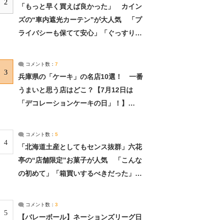
2
「もっと早く買えば良かった」 カイン
ズの“車内遮光カーテン”が大人気 「プ
ライバシーも保てて安心」「ぐっすり眠
れました」（2/2） | ライフ ねとらぼリ
サーチ：2ページ目
コメント数：
7
3
兵庫県の「ケーキ」の名店10選！ 一番
うまいと思う店はどこ？【7月12日は
「デコレーションケーキの日」！】
（2/4） | 兵庫県 ねとらぼリサーチ：2ペ
ージ目
コメント数：
5
4
「北海道土産としてもセンス抜群」六花
亭の“店舗限定”お菓子が人気 「こんな
の初めて」「箱買いするべきだった」
（1/2） | 北海道 ねとらぼリサーチ
コメント数：
3
5
【バレーボール】ネーションズリーグ日