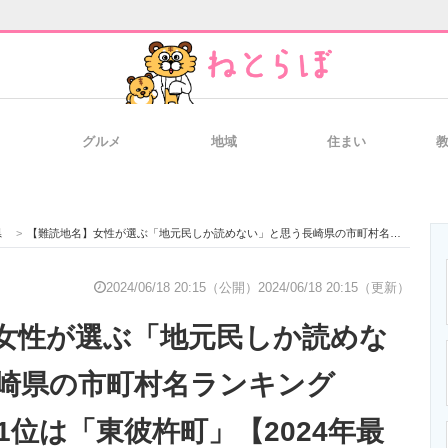
グルメ
地域
住まい
と未来を見通す
スマホと通信の最新トレンド
進化するPCとデ
県
>
【難読地名】女性が選ぶ「地元民しか読めない」と思う長崎県の市町村名ランキングTOP18！ 第1位は「東彼杵町」【2024年最新投票結果】
のいまが分かる
企業ITのトレンドを詳説
経営リーダーの
2024/06/18 20:15（公開）
2024/06/18 20:15（更新）
女性が選ぶ「地元民しか読めな
T製品の総合サイト
IT製品の技術・比較・事例
製造業のIT導入
崎県の市町村名ランキング
第1位は「東彼杵町」【2024年最