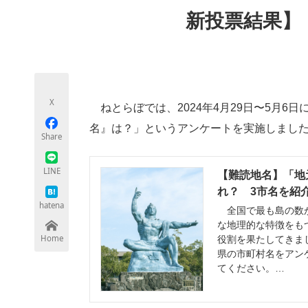
モノづくり技術者専門サイト
エレクトロ
新投票結果】
ちょっと気になるネットの話題
X
ねとらぼでは、2024年4月29日〜5月6
名』は？」というアンケートを実施しまし
Share
LINE
【難読地名】「地
れ？ 3市名を紹介
hatena
全国で最も島の数が
な地理的な特徴をも
Home
役割を果たしてきま
県の市町村名をアン
てください。…