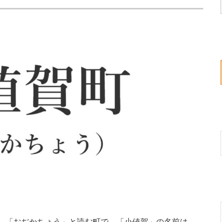
。「おぢかちょう」と読む町で、「小値賀」の名前は