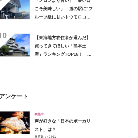
「メロンより甘い」「暑い日
こそ美味しい」 道の駅に“フ
ルーツ級に甘いトウモロコ
シ”がずらり 「生でかじれ
10
る」「糖度18度超え」「朝市
【東海地方在住者が選んだ】
に大行列」
買ってきてほしい「熊本土
産」ランキングTOP18！ 第
1位は「いきなり団子（いきな
り団子専門店 肥後屋）」
【2024年最新調査結果】
アンケート
実施中
声が好きな「日本のボーカリ
スト」は？
回答数：49461