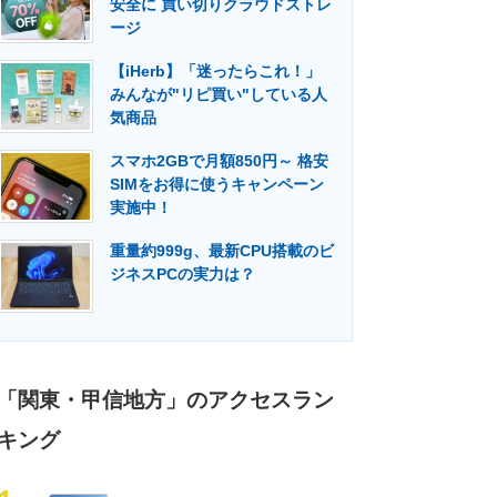
安全に 買い切りクラウドストレ
門メディア
建設×テクノロジーの最前線
ージ
【iHerb】「迷ったらこれ！」
みんなが"リピ買い"している人
気商品
スマホ2GBで月額850円～ 格安
SIMをお得に使うキャンペーン
実施中！
重量約999g、最新CPU搭載のビ
ジネスPCの実力は？
「関東・甲信地方」のアクセスラン
キング