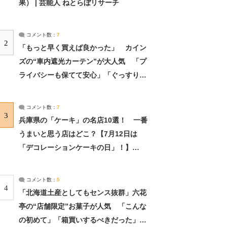
果） | 芸能人 ねとらぼリサーチ
コメント数：
7
2
「もっと早く買えば良かった」 カイン
ズの“車内遮光カーテン”が大人気 「プ
ライバシーも保てて安心」「ぐっすり眠
れました」（2/2） | ライフ ねとらぼリ
サーチ：2ページ目
コメント数：
7
3
兵庫県の「ケーキ」の名店10選！ 一番
うまいと思う店はどこ？【7月12日は
「デコレーションケーキの日」！】
（2/4） | 兵庫県 ねとらぼリサーチ：2ペ
ージ目
コメント数：
5
4
「北海道土産としてもセンス抜群」六花
亭の“店舗限定”お菓子が人気 「こんな
の初めて」「箱買いするべきだった」