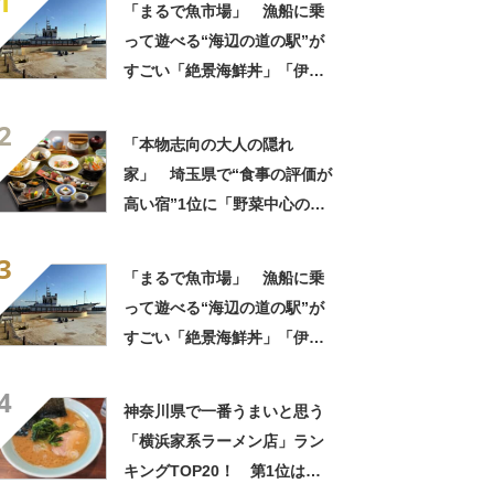
1
「まるで魚市場」 漁船に乗
って遊べる“海辺の道の駅”が
すごい「絶景海鮮丼」「伊勢
海老が丸ごと一尾」「巨大ア
2
ジフライも」【実地レポー
「本物志向の大人の隠れ
ト】
家」 埼玉県で“食事の評価が
高い宿”1位に「野菜中心の料
理がとにかくおいしい」「心
3
から泊まってよかったと思い
「まるで魚市場」 漁船に乗
ました」の声
って遊べる“海辺の道の駅”が
すごい「絶景海鮮丼」「伊勢
海老が丸ごと一尾」「巨大ア
4
ジフライも」【実地レポー
神奈川県で一番うまいと思う
ト】
「横浜家系ラーメン店」ラン
キングTOP20！ 第1位は