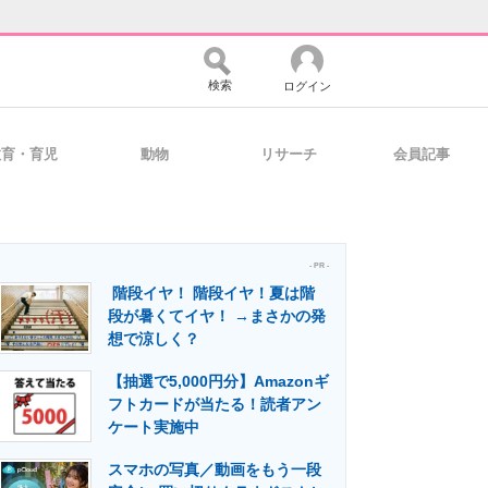
検索
ログイン
教育・育児
動物
リサーチ
会員記事
バイスの未来
好きが集まる 比べて選べる
- PR -
階段イヤ！ 階段イヤ！夏は階
コミュニティ
マーケ×ITの今がよく分かる
段が暑くてイヤ！ →まさかの発
想で涼しく？
【抽選で5,000円分】Amazonギ
・活用を支援
フトカードが当たる！読者アン
ケート実施中
スマホの写真／動画をもう一段