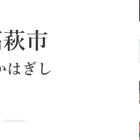
advertisement