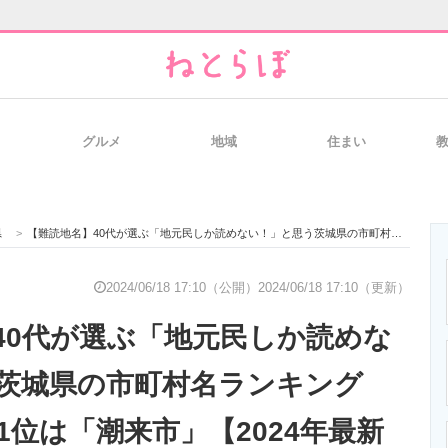
グルメ
地域
住まい
と未来を見通す
スマホと通信の最新トレンド
進化するPCとデ
県
>
【難読地名】40代が選ぶ「地元民しか読めない！」と思う茨城県の市町村名ランキングTOP24！ 第1位は「潮来市」【2024年最新投票結果】
のいまが分かる
企業ITのトレンドを詳説
経営リーダーの
2024/06/18 17:10（公開）
2024/06/18 17:10（更新）
40代が選ぶ「地元民しか読めな
T製品の総合サイト
IT製品の技術・比較・事例
製造業のIT導入
茨城県の市町村名ランキング
第1位は「潮来市」【2024年最新