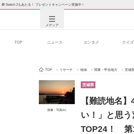
🎁 Switch 2もあたる！ プレゼントキャンペーン実施中！
メディア
TOP
ニュース
エンタメ
クイズ
注目記事を集めた総合ページ
ITの今
TOP
>
リサーチ
>
地域
>
関東・甲信地方
>
茨城
ビジネスと働き方のヒント
AI活用
茨城県
【難読地名】
ITエンジニア向け専門サイト
企業向けI
画像：写真AC
い！」と思う
TOP24！ 