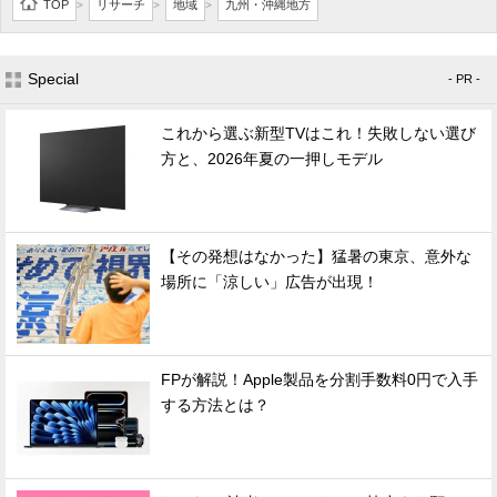
TOP
リサーチ
地域
九州・沖縄地方
>
>
>
Special
- PR -
これから選ぶ新型TVはこれ！失敗しない選び
方と、2026年夏の一押しモデル
【その発想はなかった】猛暑の東京、意外な
場所に「涼しい」広告が出現！
FPが解説！Apple製品を分割手数料0円で入手
する方法とは？