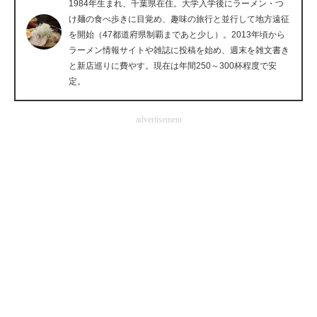
1984年生まれ、千葉県在住。大学入学後にラーメン・つ
企業向けIT製品の総合サイト
け麺の食べ歩きに目覚め、趣味の旅行と並行して地方遠征
を開始（47都道府県制覇まであと少し）。2013年頃から
IT製品の技術・比較・事例
ラーメン情報サイトや雑誌に投稿を始め、週末を雑文書き
と新店巡りに費やす。現在は年間250～300杯程度で安
製造業のIT導入・活用を支援
定。
モノづくり技術者専門サイト
advertisement
エレクトロニクス専門サイト
電子設計の基本と応用
エネルギーの専門メディア
建設×テクノロジーの最前線
ちょっと気になるネットの話題