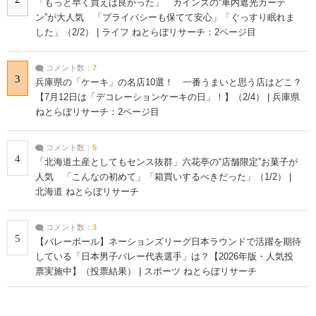
「もっと早く買えば良かった」 カインズの“車内遮光カーテ
ン”が大人気 「プライバシーも保てて安心」「ぐっすり眠れま
した」（2/2） | ライフ ねとらぼリサーチ：2ページ目
コメント数：
7
3
兵庫県の「ケーキ」の名店10選！ 一番うまいと思う店はどこ？
【7月12日は「デコレーションケーキの日」！】（2/4） | 兵庫県
ねとらぼリサーチ：2ページ目
コメント数：
5
4
「北海道土産としてもセンス抜群」六花亭の“店舗限定”お菓子が
人気 「こんなの初めて」「箱買いするべきだった」（1/2） |
北海道 ねとらぼリサーチ
コメント数：
3
5
【バレーボール】ネーションズリーグ日本ラウンドで活躍を期待
している「日本男子バレー代表選手」は？【2026年版・人気投
票実施中】（投票結果） | スポーツ ねとらぼリサーチ