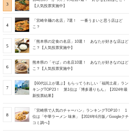
3
【人気投票実施中】
「宮崎辛麺の名店」7選！ 一番うまいと思う店はど
4
こ？
「熊本県の定食の名店」10選！ あなたが好きな店はど
5
こ？【人気投票実施中】
熊本県の「そば」の名店10選！ あなたが好きなのはど
6
こ？【人気投票実施中】
【60代以上が選ぶ】もらってうれしい「福岡土産」ラン
7
キングTOP23！ 第1位は「博多通りもん」【2024年最
新投票結果】
「宮崎県で人気のチャーハン」ランキングTOP10！ 1
8
位は「中華ラーメン 味来」【2024年6月版／Googleクチ
コミ調べ】