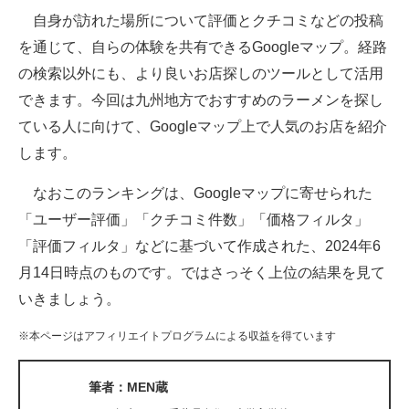
自身が訪れた場所について評価とクチコミなどの投稿
ITの今と未来を見通す
を通じて、自らの体験を共有できるGoogleマップ。経路
の検索以外にも、より良いお店探しのツールとして活用
スマホと通信の最新トレンド
できます。今回は九州地方でおすすめのラーメンを探し
進化するPCとデバイスの未来
ている人に向けて、Googleマップ上で人気のお店を紹介
します。
好きが集まる 比べて選べる
なおこのランキングは、Googleマップに寄せられた
ビジネスと働き方のヒント
「ユーザー評価」「クチコミ件数」「価格フィルタ」
AI活用のいまが分かる
「評価フィルタ」などに基づいて作成された、2024年6
月14日時点のものです。ではさっそく上位の結果を見て
企業ITのトレンドを詳説
いきましょう。
経営リーダーのコミュニティ
※本ページはアフィリエイトプログラムによる収益を得ています
マーケ×ITの今がよく分かる
筆者：MEN蔵
ITエンジニア向け専門サイト