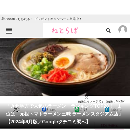
🎁 Switch 2もあたる！ プレゼントキャンペーン実施中！
ねとらぼメニュー
TOP
ニュース
エンタメ
クイズ
グルメ
地域
住まい
教育・育児
動物
リサーチ
九州・沖縄地方
2024/06/14 23:00（公開）
画像はイメージです（画像：PIXTA）
会員記事
「九州地方で人気のラーメン」ランキングTOP20！ 1
X
Share
LINE
hatena
位は「元祖トマトラーメン三味 ラーメンスタジアム店」
メディア
【2024年6月版／Googleクチコミ調べ】
目次を表示
注目記事を集めた総合ページ