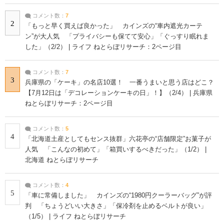
コメント数：
7
2
「もっと早く買えば良かった」 カインズの“車内遮光カーテ
ン”が大人気 「プライバシーも保てて安心」「ぐっすり眠れま
した」（2/2） | ライフ ねとらぼリサーチ：2ページ目
コメント数：
7
3
兵庫県の「ケーキ」の名店10選！ 一番うまいと思う店はどこ？
【7月12日は「デコレーションケーキの日」！】（2/4） | 兵庫県
ねとらぼリサーチ：2ページ目
コメント数：
5
4
「北海道土産としてもセンス抜群」六花亭の“店舗限定”お菓子が
人気 「こんなの初めて」「箱買いするべきだった」（1/2） |
北海道 ねとらぼリサーチ
コメント数：
4
5
「車に常備しました」 カインズの“1980円クーラーバッグ”が評
判 「ちょうどいい大きさ」「保冷剤を止めるベルトが良い」
（1/5） | ライフ ねとらぼリサーチ