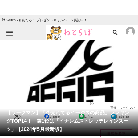
🎁 Switch 2もあたる！ プレゼントキャンペーン実施中！
ねとらぼメニュー
TOP
ニュース
エンタメ
クイズ
グルメ
地域
住まい
教育・育児
動物
リサーチ
ウェア
2024/06/18 12:20（公開）
画像：ワークマン
会員記事
【ワークマン】「今売れてるイージスの商品」ランキン
X
Share
LINE
hatena
グTOP14！ 第1位は「イナレムストレッチレインスー
メディア
ツ」【2024年5月最新版】
目次を表示
注目記事を集めた総合ページ