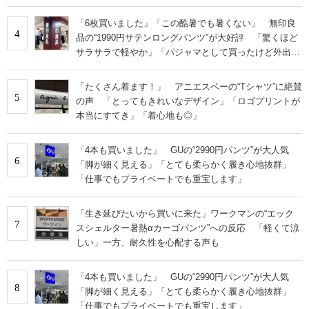
「6枚買いました」「この酷暑でも暑くない」 無印良
4
品の“1990円サテンロングパンツ”が大好評 「驚くほど
サラサラで軽やか」「パジャマとして買ったけど外出用
にした」
「たくさん着ます！」 アニエスベーの“Tシャツ”に絶賛
5
の声 「とってもきれいなデザイン」「ロゴプリントが
本当にすてき」「着心地も◎」
「4本も買いました」 GUの“2990円パンツ”が大人気
6
「脚が細く見える」「とても柔らかく履き心地抜群」
「仕事でもプライベートでも重宝します」
「生き延びたいから買いに来た」ワークマンの“エック
7
スシェルター暑熱αカーゴパンツ”への反応 「軽くて涼
しい」一方、耐久性を心配する声も
「4本も買いました」 GUの“2990円パンツ”が大人気
8
「脚が細く見える」「とても柔らかく履き心地抜群」
「仕事でもプライベートでも重宝します」