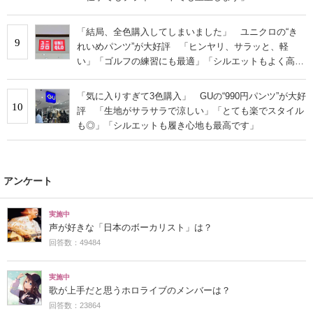
「結局、全色購入してしまいました」 ユニクロの“き
9
れいめパンツ”が大好評 「ヒンヤリ、サラッと、軽
い」「ゴルフの練習にも最適」「シルエットもよく高見
えする」
「気に入りすぎて3色購入」 GUの“990円パンツ”が大好
10
評 「生地がサラサラで涼しい」「とても楽でスタイル
も◎」「シルエットも履き心地も最高です」
アンケート
実施中
声が好きな「日本のボーカリスト」は？
回答数：49484
実施中
歌が上手だと思うホロライブのメンバーは？
回答数：23864