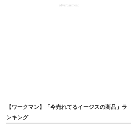
advertisement
企業向けIT製品の総合サイト
IT製品の技術・比較・事例
製造業のIT導入・活用を支援
モノづくり技術者専門サイト
エレクトロニクス専門サイト
電子設計の基本と応用
エネルギーの専門メディア
建設×テクノロジーの最前線
【ワークマン】「今売れてるイージスの商品」ラ
ちょっと気になるネットの話題
ンキング