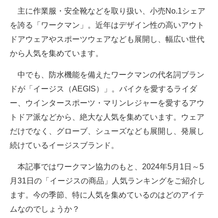
主に作業服・安全靴などを取り扱い、小売No.1シェア
ITの今と未来を見通す
を誇る「ワークマン」。近年はデザイン性の高いアウト
ドアウェアやスポーツウェアなども展開し、幅広い世代
スマホと通信の最新トレンド
から人気を集めています。
進化するPCとデバイスの未来
中でも、防水機能を備えたワークマンの代名詞ブラン
好きが集まる 比べて選べる
ドが「イージス（AEGIS）」。バイクを愛するライダ
ー、ウインタースポーツ・マリンレジャーを愛するアウ
ビジネスと働き方のヒント
トドア派などから、絶大な人気を集めています。ウェア
AI活用のいまが分かる
だけでなく、グローブ、シューズなども展開し、発展し
続けているイージスブランド。
企業ITのトレンドを詳説
本記事ではワークマン協力のもと、2024年5月1日～5
経営リーダーのコミュニティ
月31日の「イージスの商品」人気ランキングをご紹介し
マーケ×ITの今がよく分かる
ます。今の季節、特に人気を集めているのはどのアイテ
ムなのでしょうか？
ITエンジニア向け専門サイト