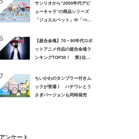
5
サンリオから“2000年代デビ
ューキャラ”の商品シリーズ
「ジュエルペット」や「ぺた
ぺたみにりあん」など18キャ
6
ラ
【超合金魂】70～90年代ロボ
ットアニメ作品の超合金魂ラ
ンキングTOP30！ 第1位は
マジンガーZに決定！【2021
7
年最新結果】
ちいかわのタンブラー付きム
ックが登場！ ハチワレとう
さぎバージョンも同時発売
アンケート