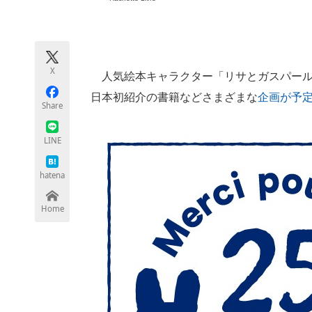
モノづくり技術者専門サイト
エレクトロ
X
人気絵本キャラクター「リサとガスパール」
ちょっと気になるネットの話題
日本初紹介の書籍などさまざまな
企画が予
Share
LINE
hatena
Home