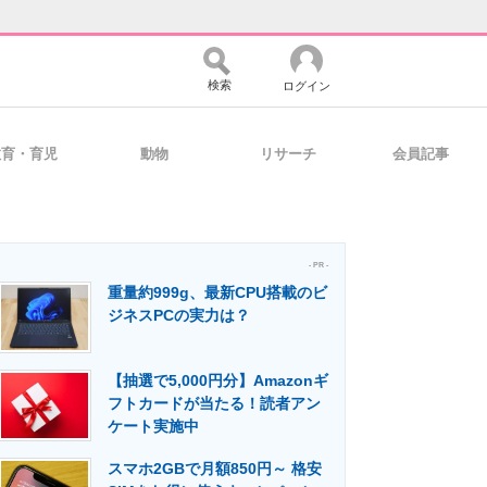
検索
ログイン
教育・育児
動物
リサーチ
会員記事
バイスの未来
好きが集まる 比べて選べる
- PR -
重量約999g、最新CPU搭載のビ
コミュニティ
マーケ×ITの今がよく分かる
ジネスPCの実力は？
【抽選で5,000円分】Amazonギ
・活用を支援
フトカードが当たる！読者アン
ケート実施中
スマホ2GBで月額850円～ 格安