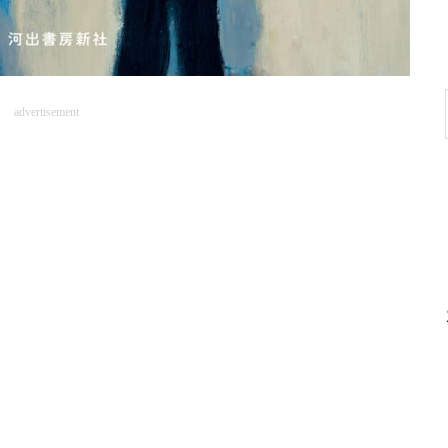
advertisement