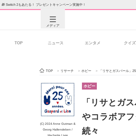
🎁 Switch 2もあたる！ プレゼントキャンペーン実施中！
メディア
TOP
ニュース
エンタメ
クイズ
注目記事を集めた総合ページ
ITの今
TOP
>
リサーチ
>
ホビー
>
「リサとガスパール」2
ビジネスと働き方のヒント
AI活用
ホビー
「リサとガス
ITエンジニア向け専門サイト
企業向けI
やコラボアフ
(C) 2024 Anne Gutman &
続々
Georg Hallensleben /
Hachette Livre