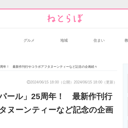
グルメ
地域
住まい
と未来を見通す
スマホと通信の最新トレンド
進化するPCとデ
5周年！ 最新作刊行やコラボアフタヌーンティーなど記念の企画続々
のいまが分かる
企業ITのトレンドを詳説
経営リーダーの
2024/06/15 18:00（公開）
2024/06/15 18:00（更新）
パール」25周年！ 最新作刊行
T製品の総合サイト
IT製品の技術・比較・事例
製造業のIT導入
タヌーンティーなど記念の企画