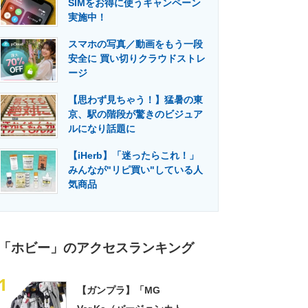
SIMをお得に使うキャンペーン
門メディア
建設×テクノロジーの最前線
実施中！
スマホの写真／動画をもう一段
安全に 買い切りクラウドストレ
ージ
【思わず見ちゃう！】猛暑の東
京、駅の階段が驚きのビジュア
ルになり話題に
【iHerb】「迷ったらこれ！」
みんなが"リピ買い"している人
気商品
「ホビー」のアクセスランキング
1
【ガンプラ】「MG