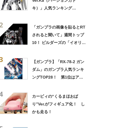
Ver.Ka（バージョンカト
キ）」人気ランキング
TOP25！ 1位は「MG 1/100
2
RX-93 νガンダム Ver.ka」
「ガンプラの画像を貼るとRT
【2021年投票結果】
されると聞いて」週間トップ
10！ ビルダーズの「イオリ・
セイ」、ボンボンの「プラモ
3
狂四郎」空想のガンプラモデ
【ガンプラ】「RX-78-2 ガン
ラー作品で盛り上がる！
ダム」のガンプラ人気ランキ
ングTOP28！ 第1位はアニ
メの雰囲気を忠実に再現した
4
「MG 1/100 RX-78-2 ガンダ
カービィの“くるまほおば
ム Ver.2.0」に決定！【2021
り”Ver.がフィギュア化！ し
年最新結果】
かも走る！