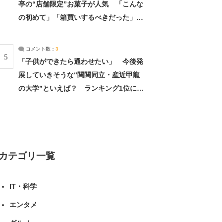
亭の“店舗限定”お菓子が人気 「こんな
の初めて」「箱買いするべきだった」
（1/2） | 北海道 ねとらぼリサーチ
コメント数：
3
5
「子供ができたら通わせたい」 今後発
展していきそうな“関関同立・産近甲龍
の大学”といえば？ ランキング1位に学
生の声「学問の街のように多様に学べ
る」「就職や進学の実績も高い」 | 大学
ねとらぼリサーチ
カテゴリ一覧
IT・科学
エンタメ