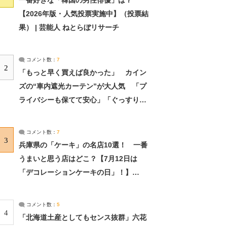
一番好きな「韓国の男性俳優」は？
【2026年版・人気投票実施中】（投票結
果） | 芸能人 ねとらぼリサーチ
コメント数：
7
2
「もっと早く買えば良かった」 カイン
ズの“車内遮光カーテン”が大人気 「プ
ライバシーも保てて安心」「ぐっすり眠
れました」（2/2） | ライフ ねとらぼリ
サーチ：2ページ目
コメント数：
7
3
兵庫県の「ケーキ」の名店10選！ 一番
うまいと思う店はどこ？【7月12日は
「デコレーションケーキの日」！】
（2/4） | 兵庫県 ねとらぼリサーチ：2ペ
ージ目
コメント数：
5
4
「北海道土産としてもセンス抜群」六花