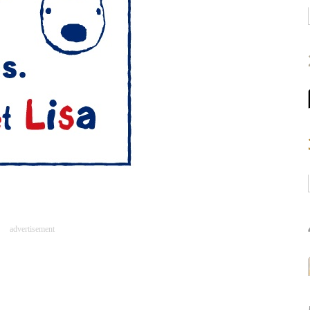
advertisement