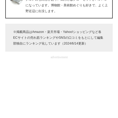
になっています。博物館・美術館めぐりも好きで、よく上
企業向けIT製品の総合サイト
野近辺に出没します。
IT製品の技術・比較・事例
製造業のIT導入・活用を支援
※掲載商品はAmazon・楽天市場・Yahoo!ショッピングなど各
ECサイトの売れ筋ランキングやSNSの口コミをもとにして編集
モノづくり技術者専門サイト
部独自にランキング化しています（2024/6/14更新）
エレクトロニクス専門サイト
advertisement
電子設計の基本と応用
エネルギーの専門メディア
建設×テクノロジーの最前線
ちょっと気になるネットの話題