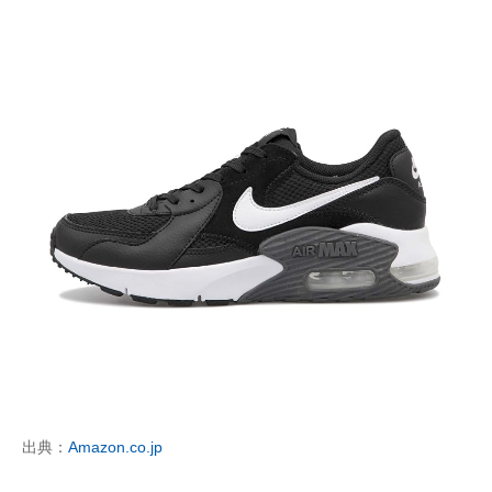
出典：
Amazon.co.jp