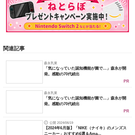
関連記事
森永乳業
「気になっていた認知機能が菌で…」森永が開
発。感動の70代続出
PR
森永乳業
「気になっていた認知機能が菌で…」森永が開
発。感動の70代続出
PR
公開 2024/06/19
【2024年6月版】「NIKE（ナイキ）のメンズス
ニーカー」おすすめ6選＆Ama...