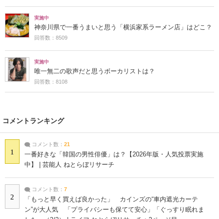
実施中
神奈川県で一番うまいと思う「横浜家系ラーメン店」はどこ？
回答数：8509
実施中
唯一無二の歌声だと思うボーカリストは？
回答数：8108
コメントランキング
コメント数：
21
1
一番好きな「韓国の男性俳優」は？【2026年版・人気投票実施
中】 | 芸能人 ねとらぼリサーチ
コメント数：
7
2
「もっと早く買えば良かった」 カインズの“車内遮光カーテ
ン”が大人気 「プライバシーも保てて安心」「ぐっすり眠れま