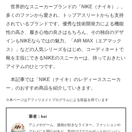
世界的なスニーカーブランドの「NIKE（ナイキ）」。
ITの今と未来を見通す
多くのファンから愛され、トップアスリートからも支持
されているブランドです。優秀な技術開発力による機能
スマホと通信の最新トレンド
性の高さ、履き心地の良さはもちろん、その独自のデザ
進化するPCとデバイスの未来
インもNIKEならではの魅力。「AIR MAX（エアマック
ス）」などの人気シリーズをはじめ、コーディネートで
好きが集まる 比べて選べる
靴を主役にできるNIKEのスニーカーは、持っておきたい
ビジネスと働き方のヒント
アイテムのひとつです。
AI活用のいまが分かる
本記事では「NIKE（ナイキ）のレディーススニーカ
ー」のおすすめ商品を紹介していきます。
企業ITのトレンドを詳説
※本ページはアフィリエイトプログラムによる収益を得ています
経営リーダーのコミュニティ
マーケ×ITの今がよく分かる
筆者：kei
アニメやゲーム、漫画が好きなライター。ファッションや
ITエンジニア向け専門サイト
グルメにも関心があり、気付けばクローゼットがパンパン