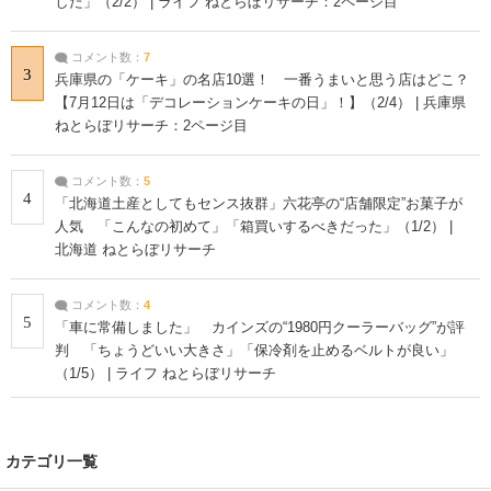
した」（2/2） | ライフ ねとらぼリサーチ：2ページ目
コメント数：
7
3
兵庫県の「ケーキ」の名店10選！ 一番うまいと思う店はどこ？
【7月12日は「デコレーションケーキの日」！】（2/4） | 兵庫県
ねとらぼリサーチ：2ページ目
コメント数：
5
4
「北海道土産としてもセンス抜群」六花亭の“店舗限定”お菓子が
人気 「こんなの初めて」「箱買いするべきだった」（1/2） |
北海道 ねとらぼリサーチ
コメント数：
4
5
「車に常備しました」 カインズの“1980円クーラーバッグ”が評
判 「ちょうどいい大きさ」「保冷剤を止めるベルトが良い」
（1/5） | ライフ ねとらぼリサーチ
カテゴリ一覧