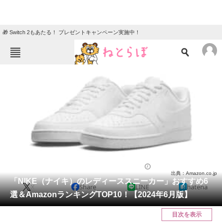
🎁 Switch 2もあたる！ プレゼントキャンペーン実施中！
ねとらぼメニュー
TOP
ニュース
エンタメ
クイズ
グルメ
地域
住まい
教育・育児
動物
リサーチ
シューズ
2024/06/20 20:03（公開）
出典：Amazon.co.jp
会員記事
「NIKE（ナイキ）のレディーススニーカー」おすすめ6
X
Share
LINE
hatena
選＆AmazonランキングTOP10！【2024年6月版】
メディア
目次を表示
注目記事を集めた総合ページ