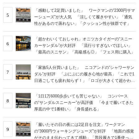
います」
「感動して2足買いました」 ワークマンの“2300円サマ
5
ーシューズ”が大人気 「涼しくて履きやすい」「通気
性があるので蒸れない」「クッション性が抜群です」
「超かわいくておしゃれ」オニツカタイガーの“スニー
6
カーサンダル”が大好評 「流行りすぎないでほしい」
「最高のスニサン」「高級感も◎」「フェス用に購入」
「家族5人分買いました」 ニコアンドの“シャワーサン
7
ダル”が好評 「ぷにぷにの履き心地が最高」「これで1
日過ごしても疲れ知らず！」「ロゴが大きくて超かわい
い」の声
「1日1万6000歩歩いても苦じゃない」 コンバース
8
の“サンダルスニーカー”が高評価 「今まで履いてきた
厚底の中で1番軽い」「身長盛れる」
「履いたその日の夜には2足目を注文」ワークマン
9
の“3900円ウォーキングシューズ”が好評 「地面の感覚
がそのまま伝わってきて感動」「普段履きで1番使って