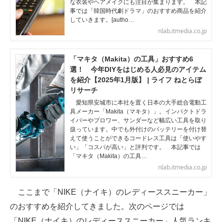
な衣装やヘアメイクにも注目が集まります。 本記
事では「韓国時代劇ドラマ」のおすすめ商品を紹介
していきます。[autho…
nlab.itmedia.co.jp
「マキタ（Makita）の工具」おすすめ6
選！ 今年DIYをはじめる人必見のアイテム
を紹介【2025年1月版】 | ライフ ねとらぼ
リサーチ
愛知県安城市に本社を置く日本の大手総合電動工
具メーカー「Makita（マキタ）」。インパクトドラ
イバーやブロワー、サンダーなど幅広い工具を取り
扱っています。中でも外付けのバッテリーを付け替
えて使うことができるコードレス工具は「使いやす
い」「コスパが高い」と評判です。 本記事では
「マキタ（Makita）の工具…
nlab.itmedia.co.jp
ここまで「NIKE（ナイキ）のレディーススニーカー」
のおすすめを紹介してきました。次のページでは
「NIKE（ナイキ）のレディーススニーカー」人気ランキ