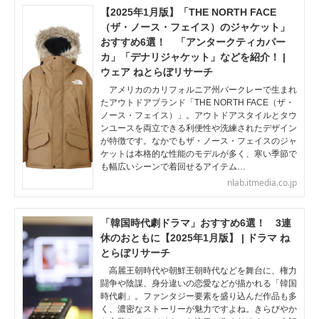
【2025年1月版】「THE NORTH FACE
（ザ・ノース・フェイス）のジャケット」
おすすめ6選！ 「アンタークティカパー
カ」「デナリジャケット」などを紹介！ |
ウェア ねとらぼリサーチ
アメリカのカリフォルニア州バークレーで生まれ
たアウトドアブランド「THE NORTH FACE（ザ・
ノース・フェイス）」。アウトドアスタイルとタウ
ンユースを両立できる利便性や洗練されたデザイン
が特徴です。なかでもザ・ノース・フェイスのジャ
ケットは本格的な性能のモデルが多く、寒い季節で
も幅広いシーンで着回せるアイテム…
nlab.itmedia.co.jp
「韓国時代劇ドラマ」おすすめ6選！ 3連
休のおともに【2025年1月版】 | ドラマ ね
とらぼリサーチ
高麗王朝時代や朝鮮王朝時代などを舞台に、権力
闘争や陰謀、身分違いの恋愛などが描かれる「韓国
時代劇」。ファンタジー要素を盛り込んだ作品も多
く、濃密なストーリーが魅力ですよね。きらびやか