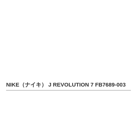
NIKE（ナイキ） J REVOLUTION 7 FB7689-003