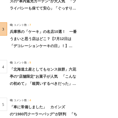
ズの“車内遮光カーテン”が大人気 「プ
ライバシーも保てて安心」「ぐっすり眠
れました」（2/2） | ライフ ねとらぼリ
サーチ：2ページ目
コメント数：
7
3
兵庫県の「ケーキ」の名店10選！ 一番
うまいと思う店はどこ？【7月12日は
「デコレーションケーキの日」！】
（2/4） | 兵庫県 ねとらぼリサーチ：2ペ
ージ目
コメント数：
5
4
「北海道土産としてもセンス抜群」六花
亭の“店舗限定”お菓子が人気 「こんな
の初めて」「箱買いするべきだった」
（1/2） | 北海道 ねとらぼリサーチ
コメント数：
4
5
「車に常備しました」 カインズ
の“1980円クーラーバッグ”が評判 「ち