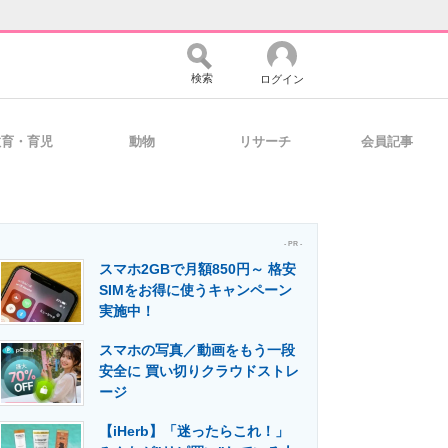
検索
ログイン
教育・育児
動物
リサーチ
会員記事
バイスの未来
好きが集まる 比べて選べる
- PR -
スマホ2GBで月額850円～ 格安
コミュニティ
マーケ×ITの今がよく分かる
SIMをお得に使うキャンペーン
実施中！
スマホの写真／動画をもう一段
・活用を支援
安全に 買い切りクラウドストレ
ージ
【iHerb】「迷ったらこれ！」