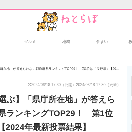
グルメ
地域
住まい
と未来を見通す
スマホと通信の最新トレンド
進化するPCとデ
地」が答えられない都道府県ランキングTOP29！ 第1位は「長野県」【2024年最新投票結果】
のいまが分かる
企業ITのトレンドを詳説
経営リーダーの
2024/06/18 17:30（公開）
2024/06/18 17:30（更新）
が選ぶ】「県庁所在地」が答えら
T製品の総合サイト
IT製品の技術・比較・事例
製造業のIT導入
県ランキングTOP29！ 第1位
【2024年最新投票結果】