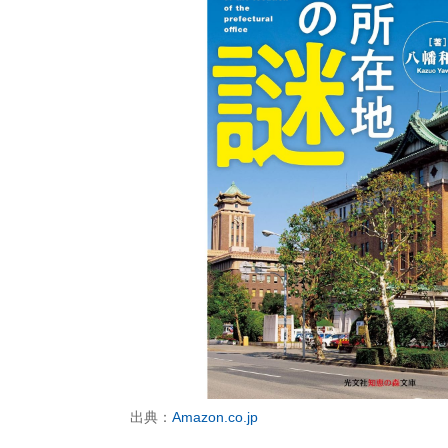
出典：
Amazon.co.jp