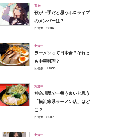
実施中
歌が上手だと思うホロライブ
のメンバーは？
回答数：23865
実施中
ラーメンって日本食？それと
も中華料理？
回答数：19653
実施中
神奈川県で一番うまいと思う
「横浜家系ラーメン店」はど
こ？
回答数：8507
実施中