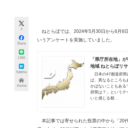
モノづくり技術者専門サイト
エレクトロ
X
ねとらぼでは、2024年5月30日から6月
ちょっと気になるネットの話題
いうアンケートを実施していました。
Share
LINE
「県庁所在地」が
地域 ねとらぼリ
hatena
日本の47都道府県
ば、異なるところも
Home
かばないこともある
府県は？」というテ
いと感じる都…
本記事では寄せられた投票の中から「20