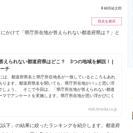
ニクス専門サイト
電子設計の基本と応用
エネルギーの専
林田祐太郎
目次を表示
6日にかけて「県庁所在地が答えられない都道府県は？」と
答えられない都道府県はどこ？ 3つの地域を解説！ |
サーチ
には、都道府県名と県庁所在地名が一致しているところもあれ
あります。都道府県名を聞いても、県庁所在地がパッと思い浮
でしょう。 そこで今回は、「県庁所在地が答えられない都道
ーマでアンケートを実施します。県庁所在地が思い浮かびにく
nlab.itmedia.co.jp
代以下」の結果に絞ったランキングを紹介します。都道府