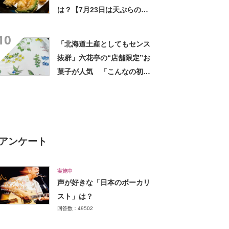
は？【7月23日は天ぷらの
日】
10
「北海道土産としてもセンス
抜群」六花亭の“店舗限定”お
菓子が人気 「こんなの初め
て」「箱買いするべきだっ
た」
アンケート
実施中
声が好きな「日本のボーカリ
スト」は？
回答数：49502