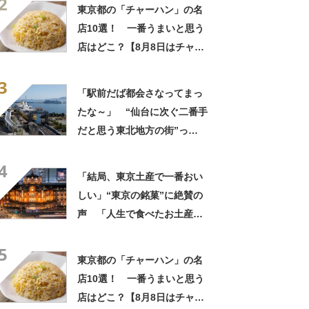
2
に行くと必ず買う」「めっち
東京都の「チャーハン」の名
ゃリピしてます」
店10選！ 一番うまいと思う
店はどこ？【8月8日はチャー
ハンの日！】
3
「駅前だば都会さなってまっ
たな～」 “仙台に次ぐ二番手
だと思う東北地方の街”っ
て？ ランキング上位に「ち
4
ょうどよく都会と田舎が混じ
「結局、東京土産で一番おい
ってる」「コンパクトにまと
しい」“東京の銘菓”に絶賛の
まったいい街」の声
声 「人生で食べたお土産の
中でダントツで好き」「東京
5
に行くと必ず買う」「めっち
東京都の「チャーハン」の名
ゃリピしてます」
店10選！ 一番うまいと思う
店はどこ？【8月8日はチャー