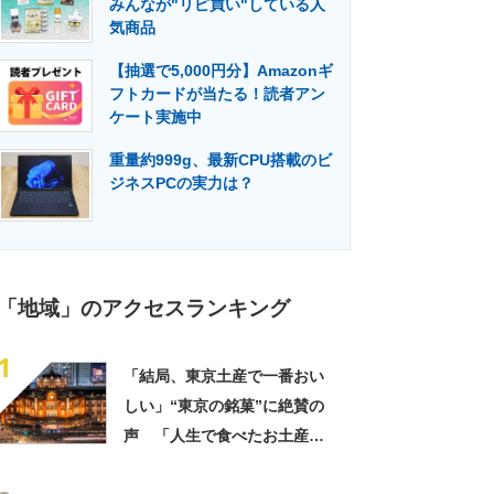
みんなが"リピ買い"している人
門メディア
建設×テクノロジーの最前線
気商品
【抽選で5,000円分】Amazonギ
フトカードが当たる！読者アン
ケート実施中
重量約999g、最新CPU搭載のビ
ジネスPCの実力は？
「地域」のアクセスランキング
1
「結局、東京土産で一番おい
しい」“東京の銘菓”に絶賛の
声 「人生で食べたお土産の
中でダントツで好き」「東京