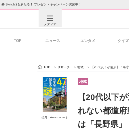
🎁 Switch 2もあたる！ プレゼントキャンペーン実施中！
メディア
TOP
ニュース
エンタメ
クイズ
注目記事を集めた総合ページ
ITの今
TOP
>
リサーチ
>
地域
>
【20代以下が選ぶ】「県庁所在
ビジネスと働き方のヒント
AI活用
地域
【20代以下
ITエンジニア向け専門サイト
企業向けI
れない都道府
出典：Amazon.co.jp
は「長野県」