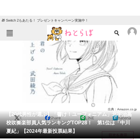
🎁 Switch 2もあたる！ プレゼントキャンペーン実施中！
ねとらぼメニュー
TOP
ニュース
エンタメ
クイズ
グルメ
地域
住まい
教育・育児
動物
リサーチ
エンタメ
2024/06/18 22:30（公開）
出典：Amazon.co.jp
会員記事
【20代男性が選ぶ】「響け！ユーフォニアム」北宇治高
X
Share
LINE
hatena
校吹奏楽部員人気ランキングTOP28！ 第1位は「中川
メディア
夏紀」【2024年最新投票結果】
目次を表示
注目記事を集めた総合ページ