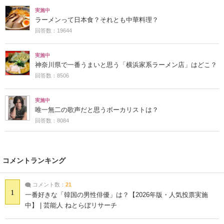
実施中
ラーメンって日本食？それとも中華料理？
回答数：19644
実施中
神奈川県で一番うまいと思う「横浜家系ラーメン店」はどこ？
回答数：8506
実施中
唯一無二の歌声だと思うボーカリストは？
回答数：8084
コメントランキング
コメント数：
21
1
一番好きな「韓国の男性俳優」は？【2026年版・人気投票実施
中】 | 芸能人 ねとらぼリサーチ