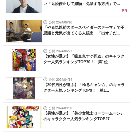
い『返済停止して減額・免除する方法』で...
PR
公開 2024/09/10
「やる気以前のダースベイダーのテーマ」で不
思議と元気が出てくる人続出 「出オチだ...
公開 2024/06/27
【女性が選ぶ】「吸血鬼すぐ死ぬ」のキャラク
ター人気ランキングTOP30！ 第1位...
公開 2024/04/14
【20代男性が選ぶ】「ゆるキャン△」のキャラ
クター人気ランキングTOP9！ 第1...
公開 2024/09/30
【男性が選ぶ】『美少女戦士セーラームーン』
のキャラクター人気ランキングTOP27...