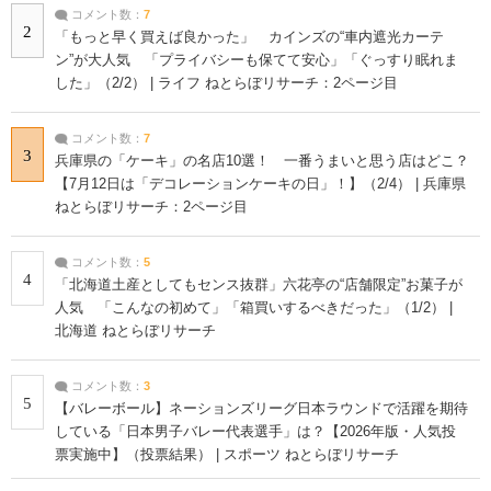
コメント数：
7
2
「もっと早く買えば良かった」 カインズの“車内遮光カーテ
ン”が大人気 「プライバシーも保てて安心」「ぐっすり眠れま
した」（2/2） | ライフ ねとらぼリサーチ：2ページ目
コメント数：
7
3
兵庫県の「ケーキ」の名店10選！ 一番うまいと思う店はどこ？
【7月12日は「デコレーションケーキの日」！】（2/4） | 兵庫県
ねとらぼリサーチ：2ページ目
コメント数：
5
4
「北海道土産としてもセンス抜群」六花亭の“店舗限定”お菓子が
人気 「こんなの初めて」「箱買いするべきだった」（1/2） |
北海道 ねとらぼリサーチ
コメント数：
3
5
【バレーボール】ネーションズリーグ日本ラウンドで活躍を期待
している「日本男子バレー代表選手」は？【2026年版・人気投
票実施中】（投票結果） | スポーツ ねとらぼリサーチ