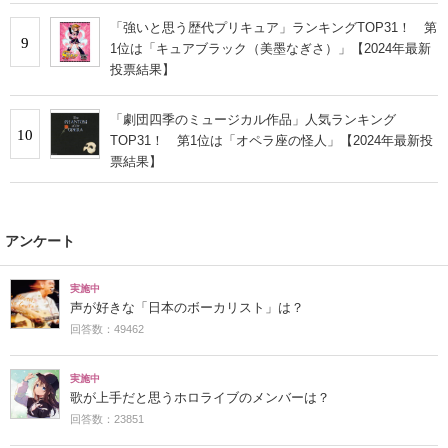
「強いと思う歴代プリキュア」ランキングTOP31！ 第
9
1位は「キュアブラック（美墨なぎさ）」【2024年最新
投票結果】
「劇団四季のミュージカル作品」人気ランキング
10
TOP31！ 第1位は「オペラ座の怪人」【2024年最新投
票結果】
アンケート
実施中
声が好きな「日本のボーカリスト」は？
回答数：49462
実施中
歌が上手だと思うホロライブのメンバーは？
回答数：23851