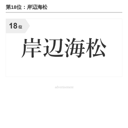
第18位：岸辺海松
ITの今と未来を見通す
スマホと通信の最新トレンド
進化するPCとデバイスの未来
好きが集まる 比べて選べる
ビジネスと働き方のヒント
AI活用のいまが分かる
企業ITのトレンドを詳説
advertisement
経営リーダーのコミュニティ
マーケ×ITの今がよく分かる
ITエンジニア向け専門サイト