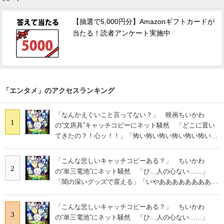
【抽選で5,000円分】Amazonギフトカードが
当たる！読者アンケート実施中
「エンタメ」のアクセスランキング
「なんかえぐいこと言ってない？」 映画ちいかわ
1
の“文房具”キャッチコピーにネット騒然 「どこに置い
てきたの？！心ッ！！」「怖い怖い怖い怖い怖い怖い怖
い」
「こんな悲しいキャッチコピーある？」 ちいかわ
2
の“単三電池”にネット騒然 「ひ…人の心ない……」
「闇の深いグッズで震える」「いやあああああああああ
あ」
「こんな悲しいキャッチコピーある？」 ちいかわ
3
の“単三電池”にネット騒然 「ひ…人の心ない……」