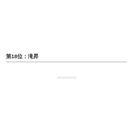
企業向けIT製品の総合サイト
IT製品の技術・比較・事例
製造業のIT導入・活用を支援
モノづくり技術者専門サイト
第18位：滝昇
エレクトロニクス専門サイト
電子設計の基本と応用
advertisement
エネルギーの専門メディア
建設×テクノロジーの最前線
ちょっと気になるネットの話題