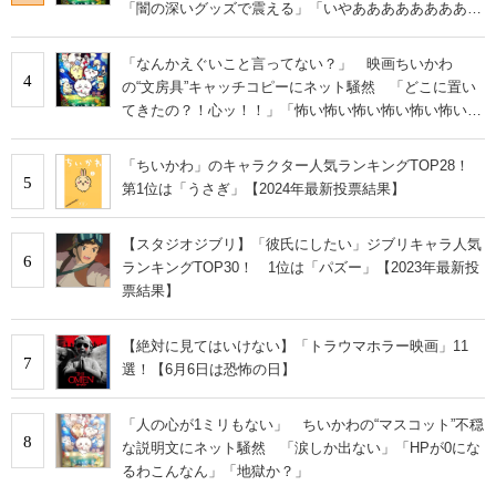
「闇の深いグッズで震える」「いやあああああああああ
あ」
「なんかえぐいこと言ってない？」 映画ちいかわ
4
の“文房具”キャッチコピーにネット騒然 「どこに置い
てきたの？！心ッ！！」「怖い怖い怖い怖い怖い怖い怖
い」
「ちいかわ」のキャラクター人気ランキングTOP28！
5
第1位は「うさぎ」【2024年最新投票結果】
【スタジオジブリ】「彼氏にしたい」ジブリキャラ人気
6
ランキングTOP30！ 1位は「パズー」【2023年最新投
票結果】
【絶対に見てはいけない】「トラウマホラー映画」11
7
選！【6月6日は恐怖の日】
「人の心が1ミリもない」 ちいかわの“マスコット”不穏
8
な説明文にネット騒然 「涙しか出ない」「HPが0にな
るわこんなん」「地獄か？」