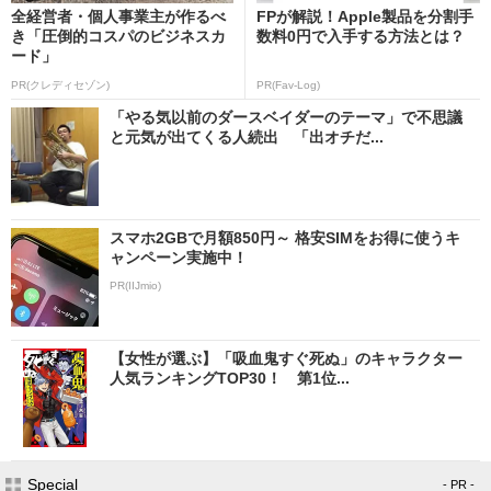
全経営者・個人事業主が作るべ
FPが解説！Apple製品を分割手
き「圧倒的コスパのビジネスカ
数料0円で入手する方法とは？
ード」
PR(クレディセゾン)
PR(Fav-Log)
「やる気以前のダースベイダーのテーマ」で不思議
と元気が出てくる人続出 「出オチだ...
スマホ2GBで月額850円～ 格安SIMをお得に使うキ
ャンペーン実施中！
PR(IIJmio)
【女性が選ぶ】「吸血鬼すぐ死ぬ」のキャラクター
人気ランキングTOP30！ 第1位...
Special
- PR -