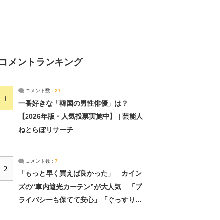
コメントランキング
コメント数：
21
1
一番好きな「韓国の男性俳優」は？
【2026年版・人気投票実施中】 | 芸能人
ねとらぼリサーチ
コメント数：
7
2
「もっと早く買えば良かった」 カイン
ズの“車内遮光カーテン”が大人気 「プ
ライバシーも保てて安心」「ぐっすり眠
れました」（2/2） | ライフ ねとらぼリ