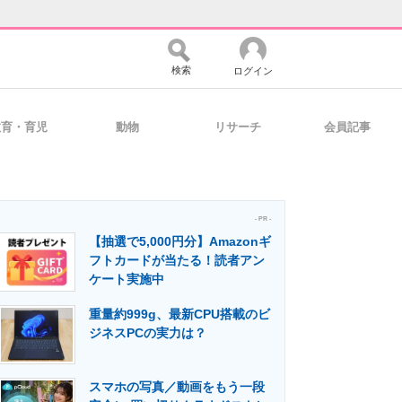
検索
ログイン
教育・育児
動物
リサーチ
会員記事
バイスの未来
好きが集まる 比べて選べる
- PR -
【抽選で5,000円分】Amazonギ
コミュニティ
マーケ×ITの今がよく分かる
フトカードが当たる！読者アン
ケート実施中
重量約999g、最新CPU搭載のビ
・活用を支援
ジネスPCの実力は？
スマホの写真／動画をもう一段