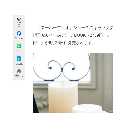
モノづくり技術者専門サイト
エレクトロ
X
「スーパーマリオ」シリーズのキャラクタ
ちょっと気になるネットの話題
帽子 ぬいぐるみポーチBOOK（2739円）』
Share
円）』が6月25日に発売されます。
LINE
hatena
Home