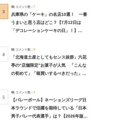
サーチ：2ページ目
コメント数：
7
3
兵庫県の「ケーキ」の名店10選！ 一番
うまいと思う店はどこ？【7月12日は
「デコレーションケーキの日」！】
（2/4） | 兵庫県 ねとらぼリサーチ：2ペ
ージ目
コメント数：
5
4
「北海道土産としてもセンス抜群」六花
亭の“店舗限定”お菓子が人気 「こんな
の初めて」「箱買いするべきだった」
（1/2） | 北海道 ねとらぼリサーチ
コメント数：
3
5
【バレーボール】ネーションズリーグ日
本ラウンドで活躍を期待している「日本
男子バレー代表選手」は？【2026年版・
人気投票実施中】（投票結果） | スポー
ツ ねとらぼリサーチ