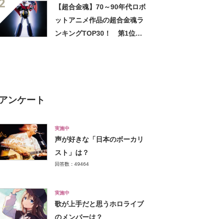
2
レード/ホップアップ】」
【超合金魂】70～90年代ロボ
【2024年最新投票結果】
ットアニメ作品の超合金魂ラ
ンキングTOP30！ 第1位は
マジンガーZに決定！【2021
年最新結果】
アンケート
実施中
声が好きな「日本のボーカリ
スト」は？
回答数：49464
実施中
歌が上手だと思うホロライブ
のメンバーは？