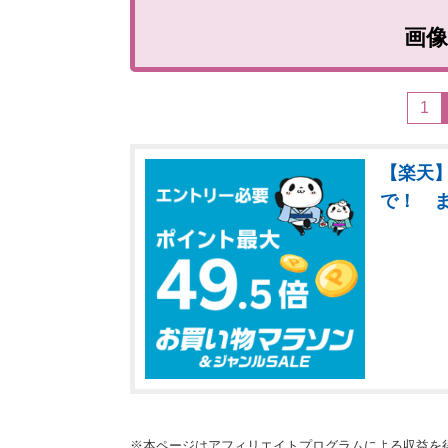
画
1
【楽天】
で！ 
※本ページはアフィリエイトプログラムによる収益を