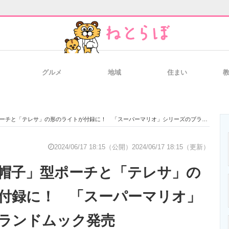
グルメ
地域
住まい
と未来を見通す
スマホと通信の最新トレンド
進化するPCとデ
チと「テレサ」の形のライトが付録に！ 「スーパーマリオ」シリーズのブランドムック発売
のいまが分かる
企業ITのトレンドを詳説
経営リーダーの
2024/06/17 18:15（公開）
2024/06/17 18:15（更新）
帽子」型ポーチと「テレサ」の
T製品の総合サイト
IT製品の技術・比較・事例
製造業のIT導入
付録に！ 「スーパーマリオ」
ランドムック発売