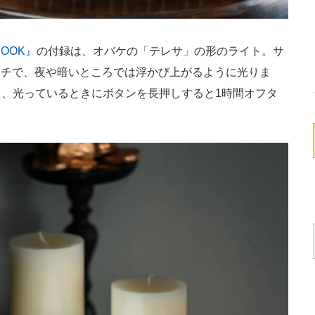
OOK
』の付録は、オバケの「テレサ」の形のライト。サ
.6センチで、夜や暗いところでは浮かび上がるように光りま
、光っているときにボタンを長押しすると1時間オフタ