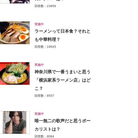
回答数：23856
実施中
ラーメンって日本食？それと
も中華料理？
回答数：19645
実施中
神奈川県で一番うまいと思う
「横浜家系ラーメン店」はど
こ？
回答数：8507
実施中
唯一無二の歌声だと思うボー
カリストは？
回答数：8084