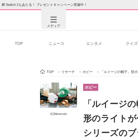
🎁 Switch 2もあたる！ プレゼントキャンペーン実施中！
メディア
TOP
ニュース
エンタメ
クイズ
注目記事を集めた総合ページ
ITの今
TOP
>
リサーチ
>
ホビー
>
「ルイージの帽子」型ポー
ビジネスと働き方のヒント
AI活用
ホビー
「ルイージの
ITエンジニア向け専門サイト
企業向けI
(C)Nintendo
形のライトが
シリーズのブ