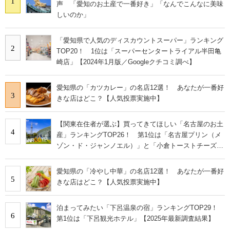
1
声 「愛知のお土産で一番好き」「なんでこんなに美味
しいのか」
「愛知県で人気のディスカウントスーパー」ランキング
2
TOP20！ 1位は「スーパーセンタートライアル半田亀
崎店」【2024年1月版／Googleクチコミ調べ】
愛知県の「カツカレー」の名店12選！ あなたが一番好
3
きな店はどこ？【人気投票実施中】
【関東在住者が選ぶ】買ってきてほしい「名古屋のお土
4
産」ランキングTOP26！ 第1位は「名古屋プリン（メ
ゾン・ド・ジャンノエル）」と「小倉トーストチーズケ
ーキ（東海寿）」【2026年最新調査結果】
愛知県の「冷やし中華」の名店12選！ あなたが一番好
5
きな店はどこ？【人気投票実施中】
泊まってみたい「下呂温泉の宿」ランキングTOP29！
6
第1位は「下呂観光ホテル」【2025年最新調査結果】