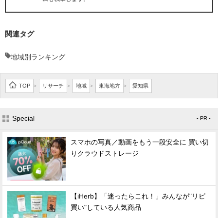
関連タグ
地域別ランキング
TOP
リサーチ
地域
東海地方
愛知県
>
>
>
>
Special
- PR -
スマホの写真／動画をもう一段安全に 買い切
りクラウドストレージ
【iHerb】「迷ったらこれ！」みんなが"リピ
買い"している人気商品