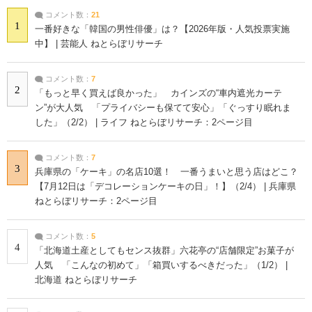
コメント数：
21
1
一番好きな「韓国の男性俳優」は？【2026年版・人気投票実施
中】 | 芸能人 ねとらぼリサーチ
コメント数：
7
2
「もっと早く買えば良かった」 カインズの“車内遮光カーテ
ン”が大人気 「プライバシーも保てて安心」「ぐっすり眠れま
した」（2/2） | ライフ ねとらぼリサーチ：2ページ目
コメント数：
7
3
兵庫県の「ケーキ」の名店10選！ 一番うまいと思う店はどこ？
【7月12日は「デコレーションケーキの日」！】（2/4） | 兵庫県
ねとらぼリサーチ：2ページ目
コメント数：
5
4
「北海道土産としてもセンス抜群」六花亭の“店舗限定”お菓子が
人気 「こんなの初めて」「箱買いするべきだった」（1/2） |
北海道 ねとらぼリサーチ