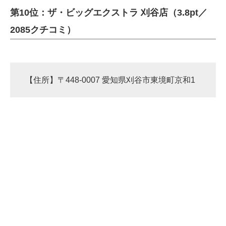
第10位：ザ・ビッグエクストラ 刈谷店（3.8pt／
ITの今と未来を見通す
2085クチコミ）
スマホと通信の最新トレンド
進化するPCとデバイスの未来
【住所】〒448-0007 愛知県刈谷市東境町京和1
好きが集まる 比べて選べる
ビジネスと働き方のヒント
AI活用のいまが分かる
企業ITのトレンドを詳説
経営リーダーのコミュニティ
マーケ×ITの今がよく分かる
ITエンジニア向け専門サイト