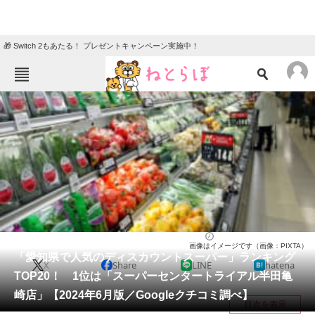
🎁 Switch 2もあたる！ プレゼントキャンペーン実施中！
ねとらぼメニュー
TOP
ニュース
エンタメ
クイズ
グルメ
地域
住まい
教育・育児
動物
リサーチ
愛知県
2024/06/18 07:00（公開）
画像はイメージです（画像：PIXTA）
会員記事
「愛知県で人気のディスカウントスーパー」ランキング
X
Share
LINE
hatena
TOP20！ 1位は「スーパーセンタートライアル半田亀
メディア
崎店」【2024年6月版／Googleクチコミ調べ】
目次を表示
注目記事を集めた総合ページ