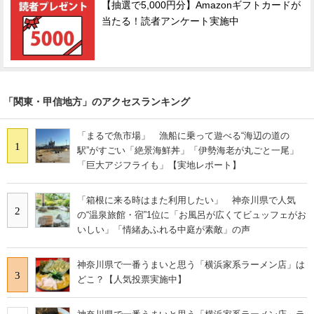
【抽選で5,000円分】Amazonギフトカードが
当たる！読者アンケート実施中
「関東・甲信地方」のアクセスランキング
「まるで魚市場」 漁船に乗って遊べる“海辺の道の
1
駅”がすごい「絶景海鮮丼」「伊勢海老が丸ごと一尾」
「巨大アジフライも」【実地レポート】
「箱根に来る時はまた利用したい」 神奈川県で人気
2
の“温泉旅館・宿”1位に「お風呂が広くてビュッフェがお
いしい」「情緒あふれる中庭が素敵」の声
神奈川県で一番うまいと思う「横浜家系ラーメン店」は
3
どこ？【人気投票実施中】