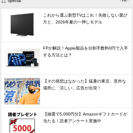
Special
- PR -
これから選ぶ新型TVはこれ！失敗しない選び
方と、2026年夏の一押しモデル
FPが解説！Apple製品を分割手数料0円で入手
する方法とは？
【その発想はなかった】猛暑の東京、意外な
場所に「涼しい」広告が出現！
【抽選で5,000円分】Amazonギフトカードが
当たる！読者アンケート実施中