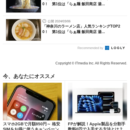
0！ 第1位は「らぁ麺 飯田商店 湯...
公開 2024/03/06
「神奈川のラーメン店」人気ランキングTOP2
0！ 第1位は「らぁ麺 飯田商店 湯...
Recommended by
Copyright © ITmedia Inc. All Rights Reserved.
今、あなたにオススメ
スマホ2GBで月額850円～ 格安
FPが解説！Apple製品を分割手
SIMをお得に使うキャンペーン
数料0円で入手する方法とは？