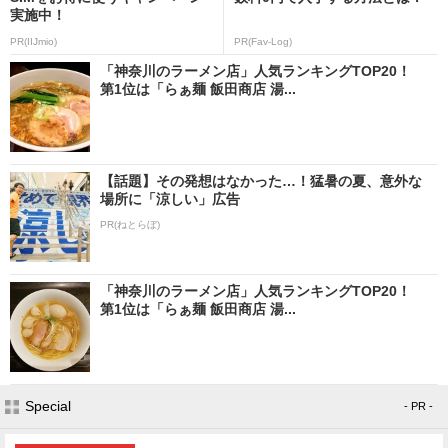
実施中！
PR(IIJmio)
PR(Fav-Log)
「神奈川のラーメン店」人気ランキングTOP20！
第1位は「らぁ麺 飯田商店 湯...
【話題】その発想はなかった…！猛暑の夏、意外な
場所に「涼しい」広告
PR(ねとらぼ)
「神奈川のラーメン店」人気ランキングTOP20！
第1位は「らぁ麺 飯田商店 湯...
Special
- PR -