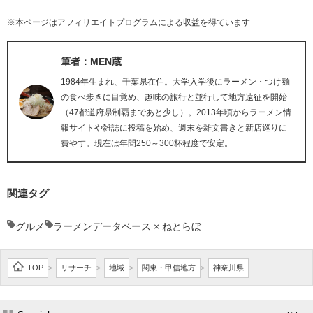
※本ページはアフィリエイトプログラムによる収益を得ています
筆者：MEN蔵
1984年生まれ、千葉県在住。大学入学後にラーメン・つけ麺
の食べ歩きに目覚め、趣味の旅行と並行して地方遠征を開始
（47都道府県制覇まであと少し）。2013年頃からラーメン情
報サイトや雑誌に投稿を始め、週末を雑文書きと新店巡りに
費やす。現在は年間250～300杯程度で安定。
関連タグ
グルメ
ラーメンデータベース × ねとらぼ
TOP
リサーチ
地域
関東・甲信地方
神奈川県
>
>
>
>