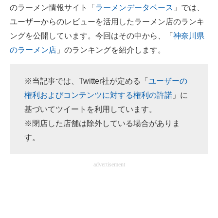
のラーメン情報サイト「
ラーメンデータベース
」では、
ITの今と未来を見通す
ユーザーからのレビューを活用したラーメン店のランキ
ングを公開しています。今回はその中から、「
神奈川県
スマホと通信の最新トレンド
のラーメン店
」のランキングを紹介します。
進化するPCとデバイスの未来
※当記事では、Twitter社が定める「
ユーザーの
好きが集まる 比べて選べる
権利およびコンテンツに対する権利の許諾
」に
ビジネスと働き方のヒント
基づいてツイートを利用しています。
※閉店した店舗は除外している場合がありま
AI活用のいまが分かる
す。
企業ITのトレンドを詳説
advertisement
経営リーダーのコミュニティ
マーケ×ITの今がよく分かる
ITエンジニア向け専門サイト