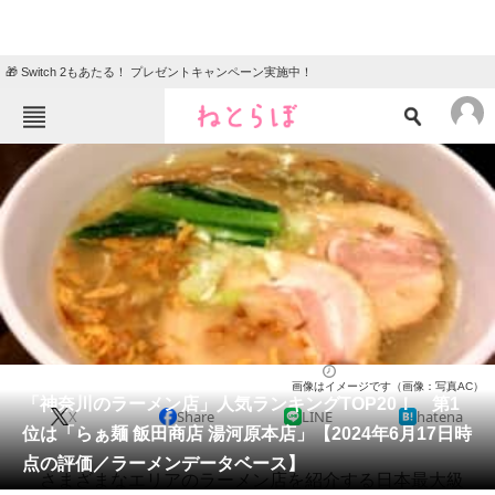
🎁 Switch 2もあたる！ プレゼントキャンペーン実施中！
ねとらぼメニュー
TOP
ニュース
エンタメ
クイズ
グルメ
地域
住まい
教育・育児
動物
リサーチ
神奈川県
2024/06/17 23:30（公開）
画像はイメージです（画像：写真AC）
会員記事
「神奈川のラーメン店」人気ランキングTOP20！ 第1
X
Share
LINE
hatena
位は「らぁ麺 飯田商店 湯河原本店」【2024年6月17日時
メディア
点の評価／ラーメンデータベース】
さまざまなエリアのラーメン店を紹介する日本最大級
注目記事を集めた総合ページ