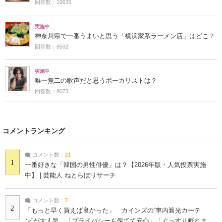
回答数：19635
実施中
神奈川県で一番うまいと思う「横浜家系ラーメン店」はどこ？
回答数：8502
実施中
唯一無二の歌声だと思うボーカリストは？
回答数：8073
コメントランキング
コメント数：
21
1
一番好きな「韓国の男性俳優」は？【2026年版・人気投票実施
中】 | 芸能人 ねとらぼリサーチ
コメント数：
7
2
「もっと早く買えば良かった」 カインズの“車内遮光カーテ
ン”が大人気 「プライバシーも保てて安心」「ぐっすり眠れま