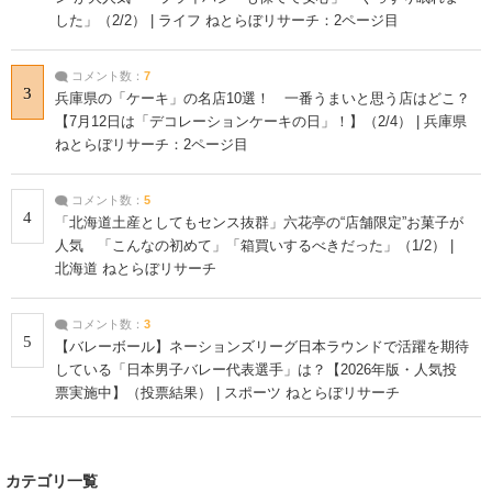
した」（2/2） | ライフ ねとらぼリサーチ：2ページ目
コメント数：
7
3
兵庫県の「ケーキ」の名店10選！ 一番うまいと思う店はどこ？
【7月12日は「デコレーションケーキの日」！】（2/4） | 兵庫県
ねとらぼリサーチ：2ページ目
コメント数：
5
4
「北海道土産としてもセンス抜群」六花亭の“店舗限定”お菓子が
人気 「こんなの初めて」「箱買いするべきだった」（1/2） |
北海道 ねとらぼリサーチ
コメント数：
3
5
【バレーボール】ネーションズリーグ日本ラウンドで活躍を期待
している「日本男子バレー代表選手」は？【2026年版・人気投
票実施中】（投票結果） | スポーツ ねとらぼリサーチ
カテゴリ一覧