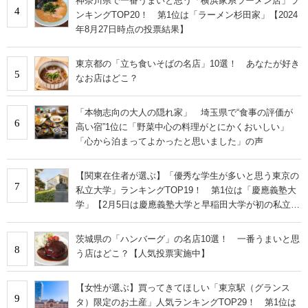
神奈川県で一番うまいと思う「横浜家系ラーメン店」ラ
4
ンキングTOP20！ 第1位は「ラーメン杉田家」【2024
年8月27日時点の投票結果】
東京都の「立ち食いそばの名店」10選！ あなたが好き
5
なお店はどこ？
「本物志向の大人の隠れ家」 埼玉県で“食事の評価が
6
高い宿”1位に「野菜中心の料理がとにかくおいしい」
「心から泊まってよかったと思いました」の声
【関東在住者が選ぶ】「優秀な学生が多いと思う東京の
7
私立大学」ランキングTOP19！ 第1位は「慶應義塾大
学」【2月5日は慶應義塾大学と早稲田大学が初の私立大
学として認可された日】
茨城県の「ハンバーグ」の名店10選！ 一番うまいと思
8
う店はどこ？【人気投票実施中】
【女性が選ぶ】買ってきてほしい「東京駅（グランス
9
タ）限定のお土産」人気ランキングTOP29！ 第1位は