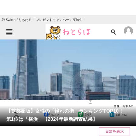
🎁 Switch 2もあたる！ プレゼントキャンペーン実施中！
ねとらぼメニュー
TOP
ニュース
エンタメ
クイズ
グルメ
地域
住まい
教育・育児
動物
リサーチ
ライフ
2024/06/29 11:30（公開）
画像：写真AC
会員記事
【首都圏版】女性の「憧れの街」ランキングTOP10！
X
Share
LINE
hatena
第1位は「横浜」【2024年最新調査結果】
メディア
目次を表示
注目記事を集めた総合ページ