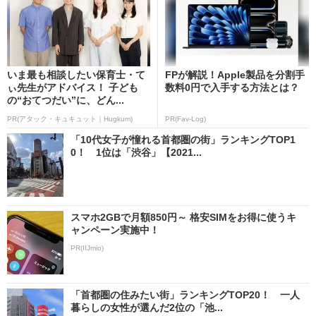
いま最も相談したい保育士・て
FPが解説！Apple製品を分割手
ぃ先生がアドバイス！ 子ども
数料0円で入手する方法とは？
の“おてつだい”に、どん...
PR(アタック・キュキュット｜Hugkum)
PR(Fav-Log)
「10代女子が憧れる首都圏の街」ランキングTOP1
0！ 1位は「渋谷」【2021...
スマホ2GBで月額850円～ 格安SIMをお得に使うキ
ャンペーン実施中！
PR(IIJmio)
「首都圏の住みたい街」ランキングTOP20！ 一人
暮らしの女性が選んだ2位の「池...