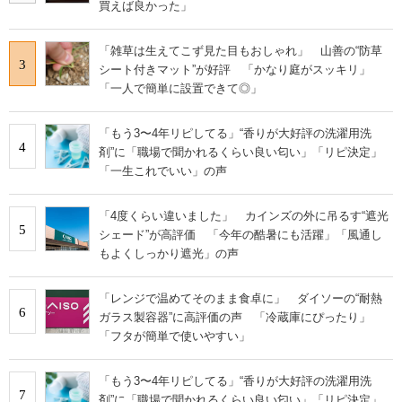
買えば良かった」
「雑草は生えてこず見た目もおしゃれ」 山善の“防草
3
シート付きマット”が好評 「かなり庭がスッキリ」
「一人で簡単に設置できて◎」
「もう3〜4年リピしてる」“香りが大好評の洗濯用洗
4
剤”に「職場で聞かれるくらい良い匂い」「リピ決定」
「一生これでいい」の声
「4度くらい違いました」 カインズの外に吊るす“遮光
5
シェード”が高評価 「今年の酷暑にも活躍」「風通し
もよくしっかり遮光」の声
「レンジで温めてそのまま食卓に」 ダイソーの“耐熱
6
ガラス製容器”に高評価の声 「冷蔵庫にぴったり」
「フタが簡単で使いやすい」
「もう3〜4年リピしてる」“香りが大好評の洗濯用洗
7
剤”に「職場で聞かれるくらい良い匂い」「リピ決定」