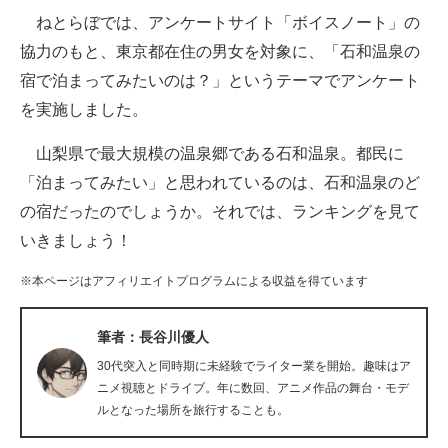
ねとらぼでは、アンケートサイト「ボイスノート」の
ITの今と未来を見通す
協力のもと、東京都在住の男女を対象に、「石和温泉の
宿で泊まってみたいのは？」というテーマでアンケート
スマホと通信の最新トレンド
を実施しました。
進化するPCとデバイスの未来
山梨県で最大規模の温泉郷である石和温泉。都民に
好きが集まる 比べて選べる
「泊まってみたい」と思われているのは、石和温泉のど
の宿だったのでしょうか。それでは、ランキングを見て
ビジネスと働き方のヒント
いきましょう！
AI活用のいまが分かる
※本ページはアフィリエイトプログラムによる収益を得ています
企業ITのトレンドを詳説
筆者：長谷川優人
経営リーダーのコミュニティ
30代突入と同時期に未経験でライター業を開始。趣味はア
マーケ×ITの今がよく分かる
ニメ視聴とドライブ。年に数回、アニメ作品の舞台・モデ
ルとなった場所を旅行することも。
ITエンジニア向け専門サイト