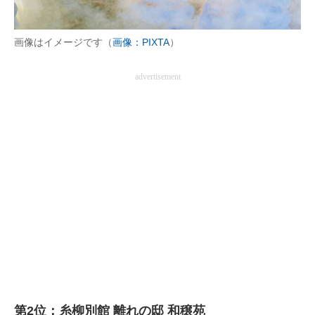
画像はイメージです（
画像：PIXTA
）
advertisement
第2位：糸柳別館 離れの邸 和穣苑