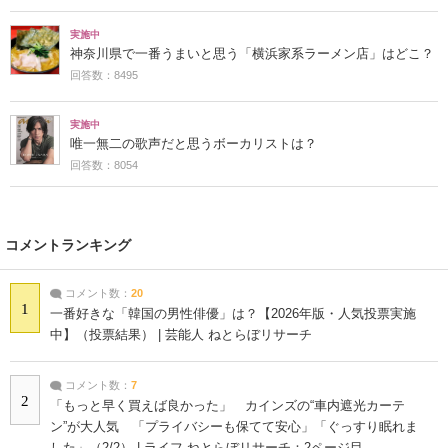
実施中
神奈川県で一番うまいと思う「横浜家系ラーメン店」はどこ？
回答数：8495
実施中
唯一無二の歌声だと思うボーカリストは？
回答数：8054
コメントランキング
コメント数：
20
1
一番好きな「韓国の男性俳優」は？【2026年版・人気投票実施
中】（投票結果） | 芸能人 ねとらぼリサーチ
コメント数：
7
2
「もっと早く買えば良かった」 カインズの“車内遮光カーテ
ン”が大人気 「プライバシーも保てて安心」「ぐっすり眠れま
した」（2/2） | ライフ ねとらぼリサーチ：2ページ目