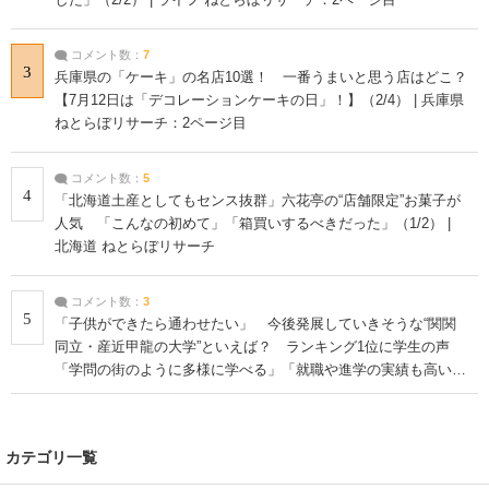
コメント数：
7
3
兵庫県の「ケーキ」の名店10選！ 一番うまいと思う店はどこ？
【7月12日は「デコレーションケーキの日」！】（2/4） | 兵庫県
ねとらぼリサーチ：2ページ目
コメント数：
5
4
「北海道土産としてもセンス抜群」六花亭の“店舗限定”お菓子が
人気 「こんなの初めて」「箱買いするべきだった」（1/2） |
北海道 ねとらぼリサーチ
コメント数：
3
5
「子供ができたら通わせたい」 今後発展していきそうな“関関
同立・産近甲龍の大学”といえば？ ランキング1位に学生の声
「学問の街のように多様に学べる」「就職や進学の実績も高い」
| 大学 ねとらぼリサーチ
カテゴリ一覧