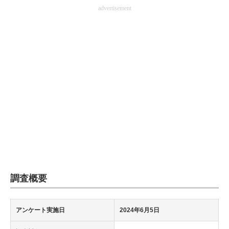
advertisement
企業向けIT製品の総合サイト
IT製品の技術・比較・事例
製造業のIT導入・活用を支援
モノづくり技術者専門サイト
エレクトロニクス専門サイト
電子設計の基本と応用
エネルギーの専門メディア
建設×テクノロジーの最前線
調査概要
ちょっと気になるネットの話題
アンケート実施日
2024年6月5日