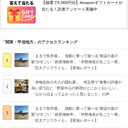
【抽選で5,000円分】Amazonギフトカードが
当たる！読者アンケート実施中
「関東・甲信地方」のアクセスランキング
「まるで魚市場」 漁船に乗って遊べる“海辺の道の
1
駅”がすごい「絶景海鮮丼」「伊勢海老が丸ごと一尾」
「巨大アジフライも」【実地レポート】
「本物志向の大人の隠れ家」 埼玉県で“食事の評価が
2
高い宿”1位に「野菜中心の料理がとにかくおいしい」
「心から泊まってよかったと思いました」の声
「まるで魚市場」 漁船に乗って遊べる“海辺の道の
3
駅”がすごい「絶景海鮮丼」「伊勢海老が丸ごと一尾」
「巨大アジフライも」【実地レポート】