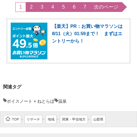
1
2
3
4
5
6
7
次のページ
【楽天】PR：お買い物マラソンは
8/11（火）01:59まで！ まずはエ
ントリーから！
関連タグ
ボイスノート × ねとらぼ
温泉
TOP
リサーチ
地域
関東・甲信地方
山梨県
>
>
>
>