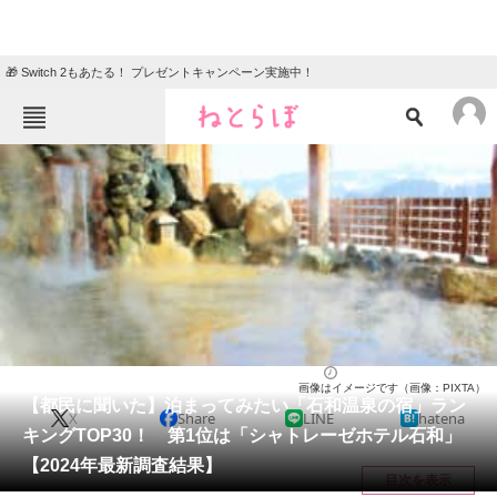
🎁 Switch 2もあたる！ プレゼントキャンペーン実施中！
ねとらぼメニュー
TOP
ニュース
エンタメ
クイズ
グルメ
地域
住まい
教育・育児
動物
リサーチ
山梨県
2024/06/22 18:40（公開）
画像はイメージです（画像：PIXTA）
会員記事
【都民に聞いた】泊まってみたい「石和温泉の宿」ラン
X
Share
LINE
hatena
キングTOP30！ 第1位は「シャトレーゼホテル石和」
メディア
【2024年最新調査結果】
目次を表示
注目記事を集めた総合ページ