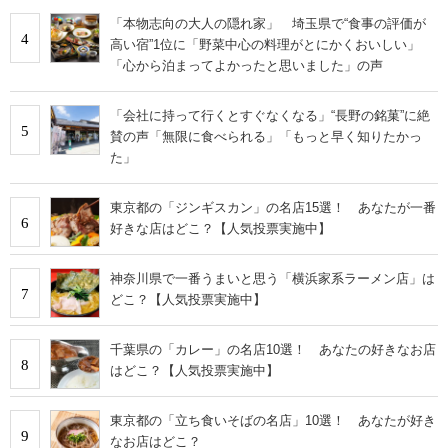
「本物志向の大人の隠れ家」 埼玉県で“食事の評価が
4
高い宿”1位に「野菜中心の料理がとにかくおいしい」
「心から泊まってよかったと思いました」の声
「会社に持って行くとすぐなくなる」“長野の銘菓”に絶
5
賛の声「無限に食べられる」「もっと早く知りたかっ
た」
東京都の「ジンギスカン」の名店15選！ あなたが一番
6
好きな店はどこ？【人気投票実施中】
神奈川県で一番うまいと思う「横浜家系ラーメン店」は
7
どこ？【人気投票実施中】
千葉県の「カレー」の名店10選！ あなたの好きなお店
8
はどこ？【人気投票実施中】
東京都の「立ち食いそばの名店」10選！ あなたが好き
9
なお店はどこ？