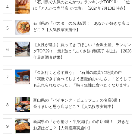
「石川県で人気のとんかつ」ランキングTOP10！ 1位
4
は「とんかつ専門店 かつ坊」【2024年7月10日時点】
石川県の「パスタ」の名店9選！ あなたが好きな店は
5
どこ？【人気投票実施中】
【女性が選ぶ】買ってきてほしい「金沢土産」ランキン
6
グTOP29！ 第1位は「ふくさ餅 (和菓子 村上)」【2026
年最新調査結果】
「金沢行くと必ず買う」 “石川の銘菓”に絶賛の声
7
「我慢できず食べてしまう悪魔的おいしさ」「どうして
も忘れられなかった」「時々無性に食べたくなります」
富山県の「バイキング・ビュッフェ」の名店8選！ 一
8
番うまいと思う店はどこ？【人気投票実施中】
新潟県の「から揚げ・半身揚げ」の名店8選！ 好きな
9
お店はどこ？【人気投票実施中】