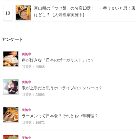
富山県の「つけ麺」の名店10選！ 一番うまいと思う店
10
はどこ？【人気投票実施中】
アンケート
実施中
声が好きな「日本のボーカリスト」は？
回答数：49565
実施中
歌が上手だと思うホロライブのメンバーは？
回答数：23893
実施中
ラーメンって日本食？それとも中華料理？
回答数：19672
実施中