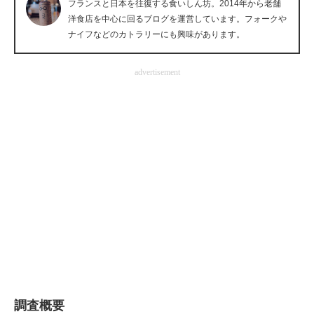
フランスと日本を往復する食いしん坊。2014年から老舗
企業向けIT製品の総合サイト
洋食店を中心に回るブログを運営しています。フォークや
ナイフなどのカトラリーにも興味があります。
IT製品の技術・比較・事例
advertisement
製造業のIT導入・活用を支援
モノづくり技術者専門サイト
エレクトロニクス専門サイト
電子設計の基本と応用
エネルギーの専門メディア
建設×テクノロジーの最前線
ちょっと気になるネットの話題
調査概要