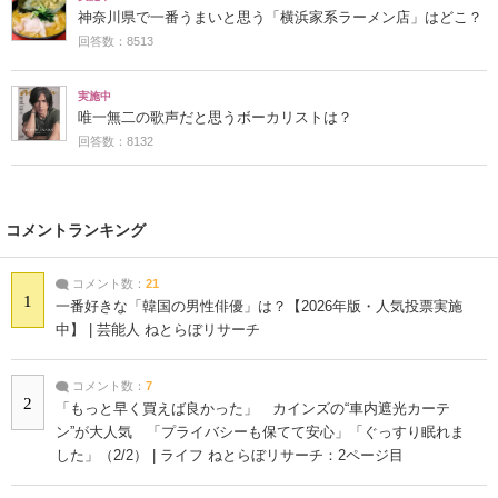
神奈川県で一番うまいと思う「横浜家系ラーメン店」はどこ？
回答数：8513
実施中
唯一無二の歌声だと思うボーカリストは？
回答数：8132
コメントランキング
コメント数：
21
1
一番好きな「韓国の男性俳優」は？【2026年版・人気投票実施
中】 | 芸能人 ねとらぼリサーチ
コメント数：
7
2
「もっと早く買えば良かった」 カインズの“車内遮光カーテ
ン”が大人気 「プライバシーも保てて安心」「ぐっすり眠れま
した」（2/2） | ライフ ねとらぼリサーチ：2ページ目