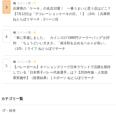
コメント数：
7
3
兵庫県の「ケーキ」の名店10選！ 一番うまいと思う店はどこ？
【7月12日は「デコレーションケーキの日」！】（2/4） | 兵庫県
ねとらぼリサーチ：2ページ目
コメント数：
4
4
「車に常備しました」 カインズの“1980円クーラーバッグ”が評
判 「ちょうどいい大きさ」「保冷剤を止めるベルトが良い」
（1/5） | ライフ ねとらぼリサーチ
コメント数：
3
5
【バレーボール】ネーションズリーグ日本ラウンドで活躍を期待
している「日本男子バレー代表選手」は？【2026年版・人気投
票実施中】（投票結果） | スポーツ ねとらぼリサーチ
カテゴリ一覧
IT・科学