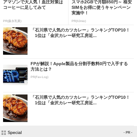
アマゾンで大人気！血圧対策は
スマホ2GBで月額850円～ 格安
コーヒーに足してみて
SIMをお得に使うキャンペーン
実施中！
PR(森永乳業)
PR(IIJmio)
「石川県で人気のカツカレー」ランキングTOP10！
1位は「金沢カレー研究工房近...
FPが解説！Apple製品を分割手数料0円で入手する
方法とは？
PR(Fav-Log)
「石川県で人気のカツカレー」ランキングTOP10！
1位は「金沢カレー研究工房近...
Special
- PR -