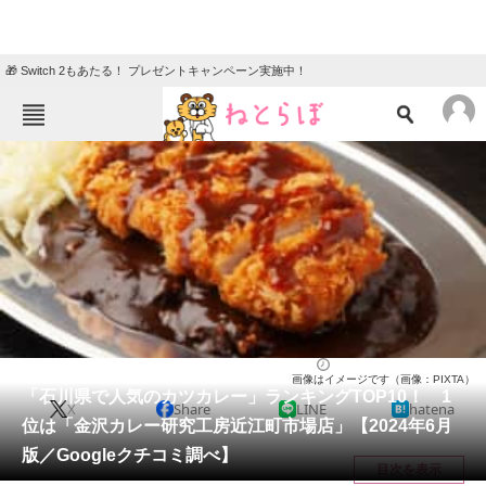
🎁 Switch 2もあたる！ プレゼントキャンペーン実施中！
ねとらぼメニュー
TOP
ニュース
エンタメ
クイズ
グルメ
地域
住まい
教育・育児
動物
リサーチ
石川県
2024/06/22 21:10（公開）
画像はイメージです（画像：PIXTA）
会員記事
「石川県で人気のカツカレー」ランキングTOP10！ 1
X
Share
LINE
hatena
位は「金沢カレー研究工房近江町市場店」【2024年6月
メディア
版／Googleクチコミ調べ】
目次を表示
注目記事を集めた総合ページ