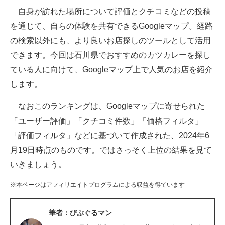
自身が訪れた場所について評価とクチコミなどの投稿
ITの今と未来を見通す
を通じて、自らの体験を共有できるGoogleマップ。経路
の検索以外にも、より良いお店探しのツールとして活用
スマホと通信の最新トレンド
できます。今回は石川県でおすすめのカツカレーを探し
進化するPCとデバイスの未来
ている人に向けて、Googleマップ上で人気のお店を紹介
します。
好きが集まる 比べて選べる
なおこのランキングは、Googleマップに寄せられた
ビジネスと働き方のヒント
「ユーザー評価」「クチコミ件数」「価格フィルタ」
AI活用のいまが分かる
「評価フィルタ」などに基づいて作成された、2024年6
月19日時点のものです。ではさっそく上位の結果を見て
企業ITのトレンドを詳説
いきましょう。
経営リーダーのコミュニティ
※本ページはアフィリエイトプログラムによる収益を得ています
マーケ×ITの今がよく分かる
筆者：びぶぐるマン
ITエンジニア向け専門サイト