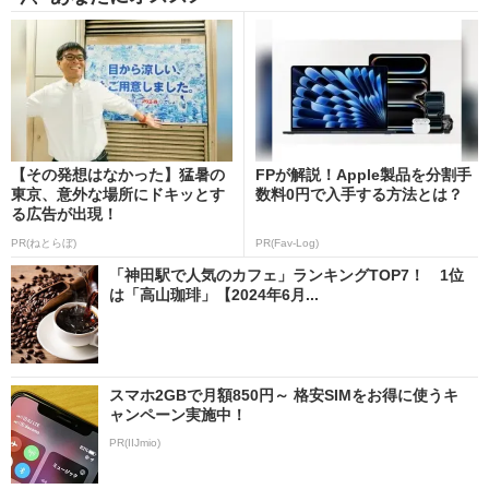
【その発想はなかった】猛暑の
FPが解説！Apple製品を分割手
東京、意外な場所にドキッとす
数料0円で入手する方法とは？
る広告が出現！
PR(ねとらぼ)
PR(Fav-Log)
「神田駅で人気のカフェ」ランキングTOP7！ 1位
は「高山珈琲」【2024年6月...
スマホ2GBで月額850円～ 格安SIMをお得に使うキ
ャンペーン実施中！
PR(IIJmio)