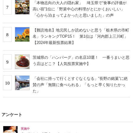
「本物志向の大人の隠れ家」 埼玉県で“食事の評価が
7
高い宿”1位に「野菜中心の料理がとにかくおいしい」
「心から泊まってよかったと思いました」の声
【難読地名】地元民しか読めないと思う「栃木県の市町
8
名」ランキングTOP15！ 第1位は「河内郡上三川町」
【2024年最新投票結果】
茨城県の「ハンバーグ」の名店10選！ 一番うまいと思
9
う店はどこ？【人気投票実施中】
「会社に持って行くとすぐなくなる」“長野の銘菓”に絶
10
賛の声「無限に食べられる」「もっと早く知りたかっ
た」
アンケート
実施中