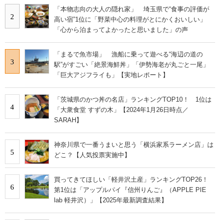
「本物志向の大人の隠れ家」 埼玉県で“食事の評価が
2
高い宿”1位に「野菜中心の料理がとにかくおいしい」
「心から泊まってよかったと思いました」の声
「まるで魚市場」 漁船に乗って遊べる“海辺の道の
3
駅”がすごい「絶景海鮮丼」「伊勢海老が丸ごと一尾」
「巨大アジフライも」【実地レポート】
「茨城県のかつ丼の名店」ランキングTOP10！ 1位は
4
「大衆食堂 すずの木」【2024年1月26日時点／
SARAH】
神奈川県で一番うまいと思う「横浜家系ラーメン店」は
5
どこ？【人気投票実施中】
買ってきてほしい「軽井沢土産」ランキングTOP26！
6
第1位は「アップルパイ『信州りんご』（APPLE PIE
lab 軽井沢）」【2025年最新調査結果】