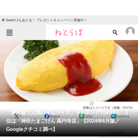
🎁 Switch 2もあたる！ プレゼントキャンペーン実施中！
ねとらぼメニュー
TOP
ニュース
エンタメ
クイズ
グルメ
地域
住まい
教育・育児
動物
リサーチ
東京都
2024/06/22 20:15（公開）
画像はイメージです（画像：PIXTA）
会員記事
「東京都で人気のオムライス」ランキングTOP10！ 1
X
Share
LINE
hatena
位は「神田たまごけん 高円寺店」【2024年6月版／
メディア
Googleクチコミ調べ】
目次を表示
注目記事を集めた総合ページ