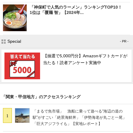
「神保町で人気のラーメン」ランキングTOP10！
1位は「覆麺 智」【2024年...
Special
- PR -
【抽選で5,000円分】Amazonギフトカードが
当たる！読者アンケート実施中
「関東・甲信地方」のアクセスランキング
「まるで魚市場」 漁船に乗って遊べる“海辺の道の
1
駅”がすごい「絶景海鮮丼」「伊勢海老が丸ごと一尾」
「巨大アジフライも」【実地レポート】