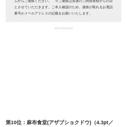
ム
からご連絡ください。 ※ご連絡は直接のご関係者様からのみ
企業向けIT製品の総合サイト
とさせていただきます。ご本人確認のため、連絡が取れるお電話
番号かメールアドレスの記載をお願いいたします。
IT製品の技術・比較・事例
advertisement
製造業のIT導入・活用を支援
モノづくり技術者専門サイト
エレクトロニクス専門サイト
電子設計の基本と応用
エネルギーの専門メディア
建設×テクノロジーの最前線
ちょっと気になるネットの話題
第10位：麻布食堂(アザブショクドウ)（4.3pt／