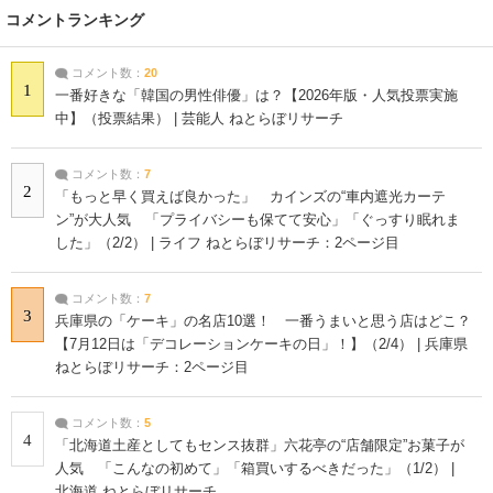
コメントランキング
コメント数：
20
1
一番好きな「韓国の男性俳優」は？【2026年版・人気投票実施
中】（投票結果） | 芸能人 ねとらぼリサーチ
コメント数：
7
2
「もっと早く買えば良かった」 カインズの“車内遮光カーテ
ン”が大人気 「プライバシーも保てて安心」「ぐっすり眠れま
した」（2/2） | ライフ ねとらぼリサーチ：2ページ目
コメント数：
7
3
兵庫県の「ケーキ」の名店10選！ 一番うまいと思う店はどこ？
【7月12日は「デコレーションケーキの日」！】（2/4） | 兵庫県
ねとらぼリサーチ：2ページ目
コメント数：
5
4
「北海道土産としてもセンス抜群」六花亭の“店舗限定”お菓子が
人気 「こんなの初めて」「箱買いするべきだった」（1/2） |
北海道 ねとらぼリサーチ