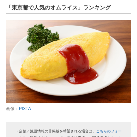
「東京都で人気のオムライス」ランキング
ITの今と未来を見通す
スマホと通信の最新トレンド
進化するPCとデバイスの未来
好きが集まる 比べて選べる
ビジネスと働き方のヒント
AI活用のいまが分かる
企業ITのトレンドを詳説
経営リーダーのコミュニティ
画像：
PIXTA
マーケ×ITの今がよく分かる
ITエンジニア向け専門サイト
・店舗／施設情報の非掲載を希望される場合は、
こちらのフォー