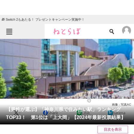
🎁 Switch 2もあたる！ プレゼントキャンペーン実施中！
ねとらぼメニュー
TOP
ニュース
エンタメ
クイズ
グルメ
地域
住まい
教育・育児
動物
リサーチ
神奈川県
2024/06/26 20:25（公開）
画像：写真AC
会員記事
【男性が選ぶ】「神奈川県で住みたい駅」ランキング
X
Share
LINE
hatena
TOP33！ 第1位は「上大岡」【2024年最新投票結果】
メディア
目次を表示
注目記事を集めた総合ページ