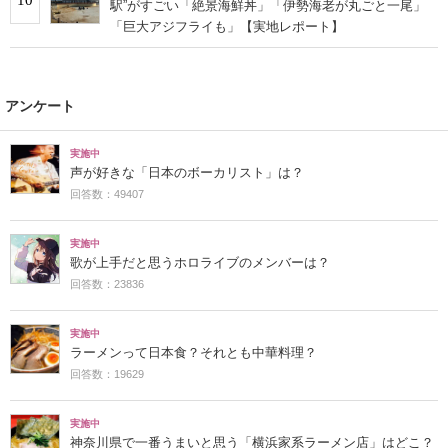
駅”がすごい「絶景海鮮丼」「伊勢海老が丸ごと一尾」
「巨大アジフライも」【実地レポート】
アンケート
実施中
声が好きな「日本のボーカリスト」は？
回答数：49407
実施中
歌が上手だと思うホロライブのメンバーは？
回答数：23836
実施中
ラーメンって日本食？それとも中華料理？
回答数：19629
実施中
神奈川県で一番うまいと思う「横浜家系ラーメン店」はどこ？