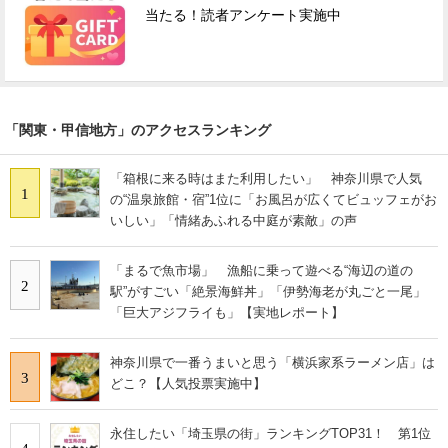
当たる！読者アンケート実施中
「関東・甲信地方」のアクセスランキング
「箱根に来る時はまた利用したい」 神奈川県で人気
1
の“温泉旅館・宿”1位に「お風呂が広くてビュッフェがお
いしい」「情緒あふれる中庭が素敵」の声
「まるで魚市場」 漁船に乗って遊べる“海辺の道の
2
駅”がすごい「絶景海鮮丼」「伊勢海老が丸ごと一尾」
「巨大アジフライも」【実地レポート】
神奈川県で一番うまいと思う「横浜家系ラーメン店」は
3
どこ？【人気投票実施中】
永住したい「埼玉県の街」ランキングTOP31！ 第1位