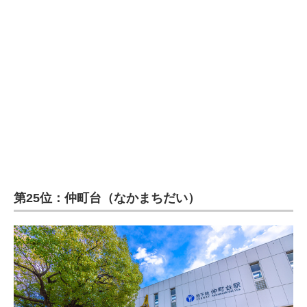
企業向けIT製品の総合サイト
IT製品の技術・比較・事例
製造業のIT導入・活用を支援
モノづくり技術者専門サイト
エレクトロニクス専門サイト
電子設計の基本と応用
エネルギーの専門メディア
第25位：仲町台（なかまちだい）
建設×テクノロジーの最前線
ちょっと気になるネットの話題