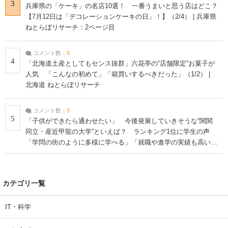
3
兵庫県の「ケーキ」の名店10選！ 一番うまいと思う店はどこ？
【7月12日は「デコレーションケーキの日」！】（2/4） | 兵庫県
ねとらぼリサーチ：2ページ目
コメント数：
5
4
「北海道土産としてもセンス抜群」六花亭の“店舗限定”お菓子が
人気 「こんなの初めて」「箱買いするべきだった」（1/2） |
北海道 ねとらぼリサーチ
コメント数：
3
5
「子供ができたら通わせたい」 今後発展していきそうな“関関
同立・産近甲龍の大学”といえば？ ランキング1位に学生の声
「学問の街のように多様に学べる」「就職や進学の実績も高い」
| 大学 ねとらぼリサーチ
カテゴリ一覧
IT・科学