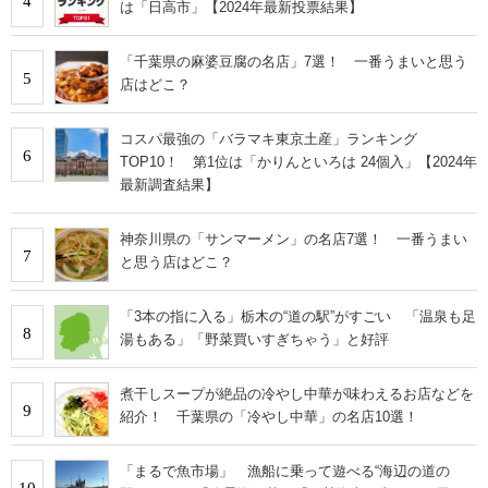
4
は「日高市」【2024年最新投票結果】
「千葉県の麻婆豆腐の名店」7選！ 一番うまいと思う
5
店はどこ？
コスパ最強の「バラマキ東京土産」ランキング
6
TOP10！ 第1位は「かりんといろは 24個入」【2024年
最新調査結果】
神奈川県の「サンマーメン」の名店7選！ 一番うまい
7
と思う店はどこ？
「3本の指に入る」栃木の“道の駅”がすごい 「温泉も足
8
湯もある」「野菜買いすぎちゃう」と好評
煮干しスープが絶品の冷やし中華が味わえるお店などを
9
紹介！ 千葉県の「冷やし中華」の名店10選！
「まるで魚市場」 漁船に乗って遊べる“海辺の道の
10