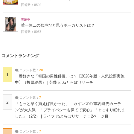
回答数：8502
実施中
唯一無二の歌声だと思うボーカリストは？
回答数：8067
コメントランキング
コメント数：
20
1
一番好きな「韓国の男性俳優」は？【2026年版・人気投票実施
中】（投票結果） | 芸能人 ねとらぼリサーチ
コメント数：
7
2
「もっと早く買えば良かった」 カインズの“車内遮光カーテ
ン”が大人気 「プライバシーも保てて安心」「ぐっすり眠れま
した」（2/2） | ライフ ねとらぼリサーチ：2ページ目
コメント数：
7