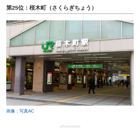
第25位：桜木町（さくらぎちょう）
ITの今と未来を見通す
スマホと通信の最新トレンド
進化するPCとデバイスの未来
好きが集まる 比べて選べる
ビジネスと働き方のヒント
AI活用のいまが分かる
企業ITのトレンドを詳説
経営リーダーのコミュニティ
画像：写真AC
マーケ×ITの今がよく分かる
advertisement
ITエンジニア向け専門サイト