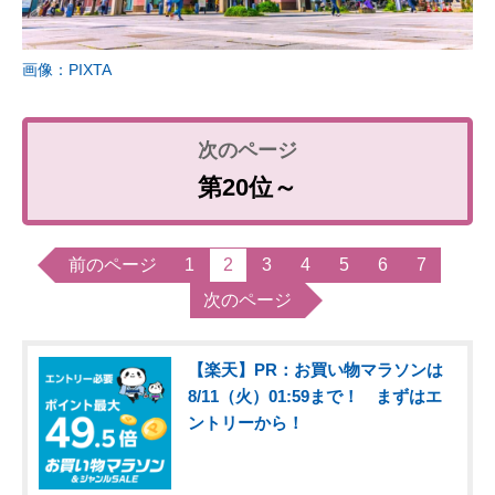
画像：PIXTA
第20位～
前のページ
1
2
3
4
5
6
7
次のページ
【楽天】PR：お買い物マラソンは
8/11（火）01:59まで！ まずはエ
ントリーから！