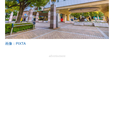
画像：PIXTA
advertisement