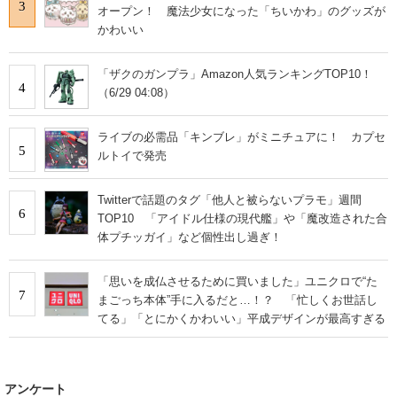
3
オープン！ 魔法少女になった「ちいかわ」のグッズが
かわいい
「ザクのガンプラ」Amazon人気ランキングTOP10！
4
（6/29 04:08）
ライブの必需品「キンブレ」がミニチュアに！ カプセ
5
ルトイで発売
Twitterで話題のタグ「他人と被らないプラモ」週間
6
TOP10 「アイドル仕様の現代艦」や「魔改造された合
体プチッガイ」など個性出し過ぎ！
「思いを成仏させるために買いました」ユニクロで“た
7
まごっち本体”手に入るだと…！？ 「忙しくお世話し
てる」「とにかくかわいい」平成デザインが最高すぎる
アンケート