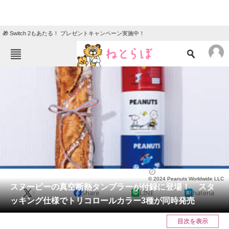
🎁 Switch 2もあたる！ プレゼントキャンペーン実施中！
ねとらぼメニュー
TOP
ニュース
エンタメ
クイズ
グルメ
地域
住まい
教育・育児
動物
リサーチ
ホビー
2024/06/24 18:30（公開）
© 2024 Peanuts Worldwide LLC
会員記事
スヌーピーの真空断熱タンブラーが付録に登場！ スタ
X
Share
LINE
hatena
ッキング仕様でトリコロールカラー3種が同時発売
メディア
目次を表示
注目記事を集めた総合ページ