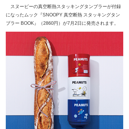
スヌーピーの真空断熱スタッキングタンブラーが付録
ITの今と未来を見通す
になったムック『SNOOPY 真空断熱 スタッキングタン
ブラー BOOK』（2860円）が7月2日に発売されます。
スマホと通信の最新トレンド
進化するPCとデバイスの未来
好きが集まる 比べて選べる
ビジネスと働き方のヒント
AI活用のいまが分かる
企業ITのトレンドを詳説
経営リーダーのコミュニティ
マーケ×ITの今がよく分かる
ITエンジニア向け専門サイト