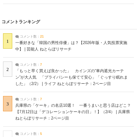
コメントランキング
コメント数：
21
1
一番好きな「韓国の男性俳優」は？【2026年版・人気投票実施
中】 | 芸能人 ねとらぼリサーチ
コメント数：
7
2
「もっと早く買えば良かった」 カインズの“車内遮光カーテ
ン”が大人気 「プライバシーも保てて安心」「ぐっすり眠れま
した」（2/2） | ライフ ねとらぼリサーチ：2ページ目
コメント数：
7
3
兵庫県の「ケーキ」の名店10選！ 一番うまいと思う店はどこ？
【7月12日は「デコレーションケーキの日」！】（2/4） | 兵庫県
ねとらぼリサーチ：2ページ目
コメント数：
5