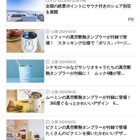
COCO VILLA on GOETHE
全国の絶景ポイントにサウナ付きのシェア別荘
を展開
PR
公開 2024/10/30
ミッフィーの真空断熱タンブラーが付録で登
場！ スタッキング仕様で「ボリス」バージ...
公開 2024/06/18
シナモロールなどサンリオキャラたちの真空断
熱タンブラーが付録に！ ムック4種が登...
公開 2024/06/16
ムーミンの真空断熱タンブラーが付録に登場！
360度ぐるっとかわいいデザイン 6...
公開 2024/10/31
ピクミンの真空断熱タンブラーが付録で登場
たくさんのピクミンを描いたかわいいデザ...