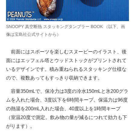
企業向けIT製品の総合サイト
IT製品の技術・比較・事例
SNOOPY 真空断熱 スタッキングタンブラー BOOK （以下、画
製造業のIT導入・活用を支援
像は宝島社公式サイトから）
モノづくり技術者専門サイト
前面にはスポーツを楽しむスヌーピーのイラスト、後
エレクトロニクス専門サイト
面にはエッフェル塔とウッドストックがプリントされて
いるデザインです。積み重ねられるスタッキング仕様な
電子設計の基本と応用
ので、複数あってもすっきり収納できます。
エネルギーの専門メディア
容量350mLで、保冷力は3度の冷水150mLと氷200グラ
建設×テクノロジーの最前線
ムを入れた場合、3度以下を6時間キープ。保温力は96度
の熱湯を200mL入れた場合、40度以上を1時間キープ
ちょっと気になるネットの話題
（室温20度で測定。飲み物の量が減るにつれて効力も下
がります）。