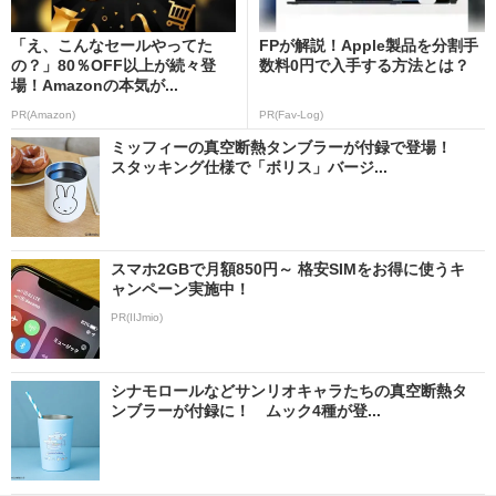
「え、こんなセールやってた
FPが解説！Apple製品を分割手
の？」80％OFF以上が続々登
数料0円で入手する方法とは？
場！Amazonの本気が...
PR(Amazon)
PR(Fav-Log)
ミッフィーの真空断熱タンブラーが付録で登場！
スタッキング仕様で「ボリス」バージ...
スマホ2GBで月額850円～ 格安SIMをお得に使うキ
ャンペーン実施中！
PR(IIJmio)
シナモロールなどサンリオキャラたちの真空断熱タ
ンブラーが付録に！ ムック4種が登...