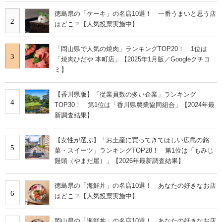
徳島県の「ケーキ」の名店10選！ 一番うまいと思う店
2
はどこ？【人気投票実施中】
「岡山県で人気の焼肉」ランキングTOP20！ 1位は
3
「焼肉ひだや 本町店」【2025年1月版／Googleクチコ
ミ】
【香川県版】「従業員数の多い企業」ランキング
4
TOP30！ 第1位は「香川県農業協同組合」【2024年最
新調査結果】
【女性が選ぶ】「お土産に買ってきてほしい広島の銘
5
菓・スイーツ」ランキングTOP28！ 第1位は「もみじ
饅頭（やまだ屋）」【2026年最新調査結果】
徳島県の「海鮮丼」の名店10選！ あなたの好きなお店
6
はどこ？【人気投票実施中】
岡山県の「海鮮丼」の名店10選！ あなたの好きなお店