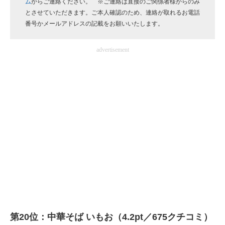
ム
からご連絡ください。 ※ご連絡は直接のご関係者様からのみ
企業向けIT製品の総合サイト
とさせていただきます。ご本人確認のため、連絡が取れるお電話
番号かメールアドレスの記載をお願いいたします。
IT製品の技術・比較・事例
advertisement
製造業のIT導入・活用を支援
モノづくり技術者専門サイト
エレクトロニクス専門サイト
電子設計の基本と応用
エネルギーの専門メディア
建設×テクノロジーの最前線
ちょっと気になるネットの話題
第20位：中華そば いもお（4.2pt／675クチコミ）