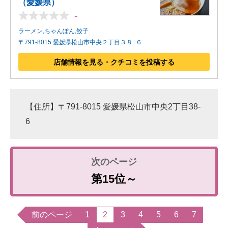
（愛媛県）
-
ラーメン,ちゃんぽん,餃子
〒791-8015 愛媛県松山市中央２丁目３８−６
店舗情報を見る・クチコミを投稿する
【住所】〒791-8015 愛媛県松山市中央2丁目38-
6
第15位～
前のページ
1
2
3
4
5
6
7