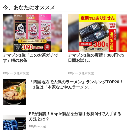
今、あなたにオススメ
アマゾン1位「このお茶ガチで
アマゾン1位の実績！380円で5
す」噂のお茶
日間お試し。
PR(ハーブ健康本舗)
PR(ハーブ健康本舗)
「四国地方で人気のラーメン」ランキングTOP20！
1位は「本家なごやんラーメン...
FPが解説！Apple製品を分割手数料0円で入手する
方法とは？
PR(Fav-Log)