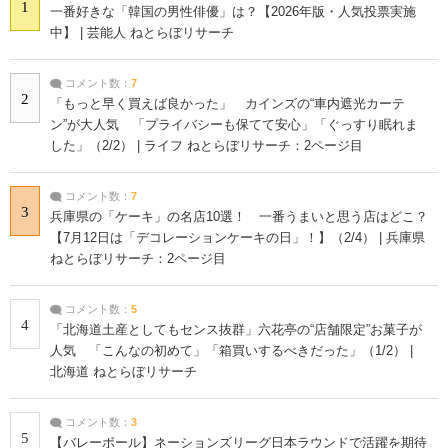
1
一番好きな「韓国の男性俳優」は？【2026年版・人気投票実施
中】 | 芸能人 ねとらぼリサーチ
コメント数：
7
2
「もっと早く買えば良かった」 カインズの“車内遮光カーテ
ン”が大人気 「プライバシーも保てて安心」「ぐっすり眠れま
した」（2/2） | ライフ ねとらぼリサーチ：2ページ目
コメント数：
7
3
兵庫県の「ケーキ」の名店10選！ 一番うまいと思う店はどこ？
【7月12日は「デコレーションケーキの日」！】（2/4） | 兵庫県
ねとらぼリサーチ：2ページ目
コメント数：
5
4
「北海道土産としてもセンス抜群」六花亭の“店舗限定”お菓子が
人気 「こんなの初めて」「箱買いするべきだった」（1/2） |
北海道 ねとらぼリサーチ
コメント数：
3
5
【バレーボール】ネーションズリーグ日本ラウンドで活躍を期待