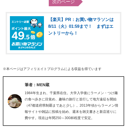
次のページ
【楽天】PR：お買い物マラソンは
8/11（火）01:59まで！ まずはエ
ントリーから！
※本ページはアフィリエイトプログラムによる収益を得ています
筆者：MEN蔵
1984年生まれ、千葉県在住。大学入学後にラーメン・つけ麺
の食べ歩きに目覚め、趣味の旅行と並行して地方遠征を開始
（47都道府県制覇まであと少し）。2013年頃からラーメン情
報サイトや雑誌に投稿を始め、週末を雑文書きと新店巡りに
費やす。現在は年間250～300杯程度で安定。