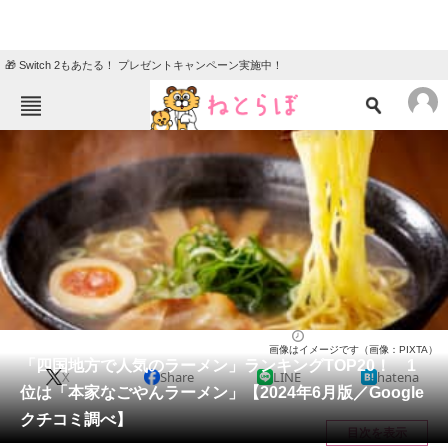
🎁 Switch 2もあたる！ プレゼントキャンペーン実施中！
ねとらぼメニュー
TOP
ニュース
エンタメ
クイズ
グルメ
地域
住まい
教育・育児
動物
リサーチ
中国・四国地方
2024/06/24 15:45（公開）
画像はイメージです（画像：PIXTA）
会員記事
「四国地方で人気のラーメン」ランキングTOP20！ 1
X
Share
LINE
hatena
位は「本家なごやんラーメン」【2024年6月版／Google
メディア
クチコミ調べ】
目次を表示
注目記事を集めた総合ページ