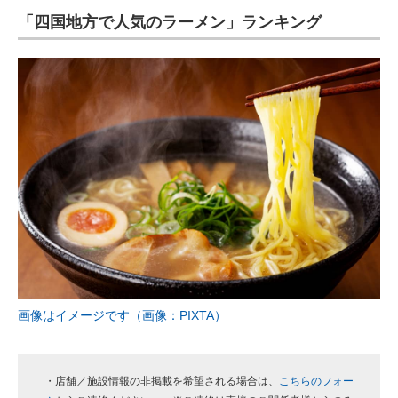
「四国地方で人気のラーメン」ランキング
ITの今と未来を見通す
スマホと通信の最新トレンド
進化するPCとデバイスの未来
好きが集まる 比べて選べる
ビジネスと働き方のヒント
AI活用のいまが分かる
企業ITのトレンドを詳説
経営リーダーのコミュニティ
画像はイメージです（画像：PIXTA）
マーケ×ITの今がよく分かる
ITエンジニア向け専門サイト
・店舗／施設情報の非掲載を希望される場合は、
こちらのフォー