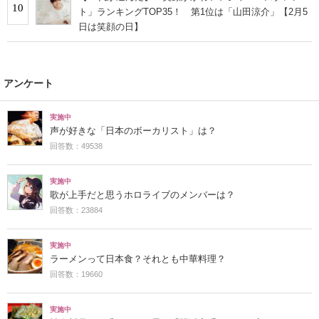
10
ト」ランキングTOP35！ 第1位は「山田涼介」【2月5
日は笑顔の日】
アンケート
実施中
声が好きな「日本のボーカリスト」は？
回答数：49538
実施中
歌が上手だと思うホロライブのメンバーは？
回答数：23884
実施中
ラーメンって日本食？それとも中華料理？
回答数：19660
実施中