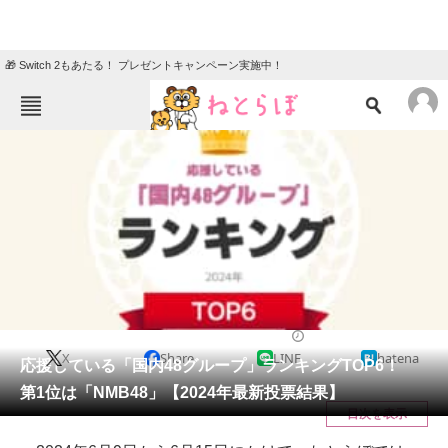
🎁 Switch 2もあたる！ プレゼントキャンペーン実施中！
ねとらぼメニュー
TOP
ニュース
エンタメ
クイズ
グルメ
地域
住まい
教育・育児
動物
リサーチ
芸能人
2024/06/27 20:35（公開）
X
Share
LINE
hatena
会員記事
応援している「国内48グループ」ランキングTOP6！
第1位は「NMB48」【2024年最新投票結果】
メディア
目次を表示
注目記事を集めた総合ページ