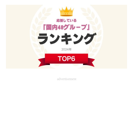
advertisement