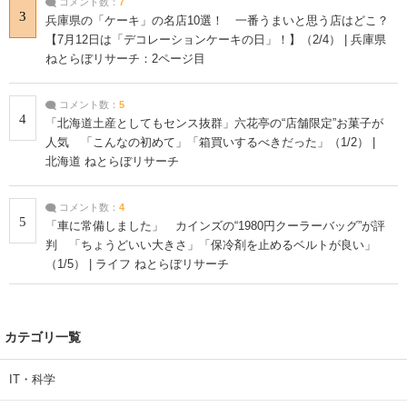
コメント数：
7
3
兵庫県の「ケーキ」の名店10選！ 一番うまいと思う店はどこ？
【7月12日は「デコレーションケーキの日」！】（2/4） | 兵庫県
ねとらぼリサーチ：2ページ目
コメント数：
5
4
「北海道土産としてもセンス抜群」六花亭の“店舗限定”お菓子が
人気 「こんなの初めて」「箱買いするべきだった」（1/2） |
北海道 ねとらぼリサーチ
コメント数：
4
5
「車に常備しました」 カインズの“1980円クーラーバッグ”が評
判 「ちょうどいい大きさ」「保冷剤を止めるベルトが良い」
（1/5） | ライフ ねとらぼリサーチ
カテゴリ一覧
IT・科学