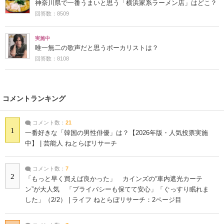
神奈川県で一番うまいと思う「横浜家系ラーメン店」はどこ？
回答数：8509
実施中
唯一無二の歌声だと思うボーカリストは？
回答数：8108
コメントランキング
コメント数：
21
1
一番好きな「韓国の男性俳優」は？【2026年版・人気投票実施
中】 | 芸能人 ねとらぼリサーチ
コメント数：
7
2
「もっと早く買えば良かった」 カインズの“車内遮光カーテ
ン”が大人気 「プライバシーも保てて安心」「ぐっすり眠れま
した」（2/2） | ライフ ねとらぼリサーチ：2ページ目