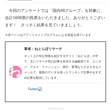
企業向けIT製品の総合サイト
今回のアンケートでは「国内48グループ」を対象に、
IT製品の技術・比較・事例
合計1608票の投票をいただきました。ありがとうござい
ます！ さっそく結果を見ていきましょう。
製造業のIT導入・活用を支援
※本ページはアフィリエイトプログラムによる収益を得ています
モノづくり技術者専門サイト
エレクトロニクス専門サイト
筆者：ねとらぼリサーチ
ネット上の旬な情報を紹介するサイト「ねとらぼ」の中
電子設計の基本と応用
で、主にリサーチ型の記事を担当する編集部です。エンタ
メ、グルメ、ファッション、旅行、家電などさまざまなジ
エネルギーの専門メディア
ャンルで、最新のデータを使ったランキング記事やおすす
め記事を配信しています。
建設×テクノロジーの最前線
Twitter
ちょっと気になるネットの話題
advertisement