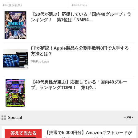
PR(森永乳業)
PR(IIJmio)
【20代が選ぶ】応援している「国内48グループ」ラ
ンキング！ 第1位は「NMB4...
FPが解説！Apple製品を分割手数料0円で入手する
方法とは？
PR(Fav-Log)
【40代男性が選ぶ】応援している「国内48グルー
プ」ランキングTOP6！ 第1位...
Special
- PR -
【抽選で5,000円分】Amazonギフトカードが