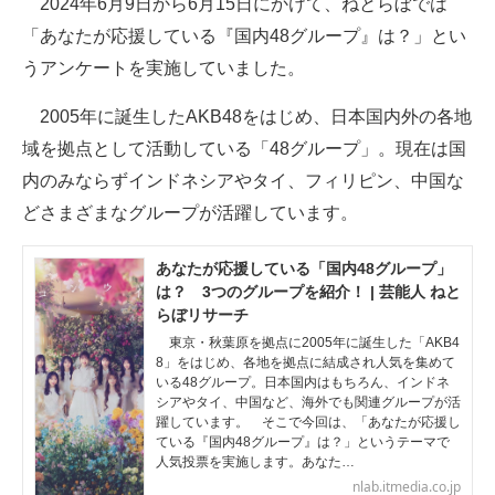
2024年6月9日から6月15日にかけて、ねとらぼでは
「あなたが応援している『国内48グループ』は？」とい
ITの今と未来を見通す
うアンケートを実施していました。
スマホと通信の最新トレンド
2005年に誕生したAKB48をはじめ、日本国内外の各地
進化するPCとデバイスの未来
域を拠点として活動している「48グループ」。現在は国
内のみならずインドネシアやタイ、フィリピン、中国な
好きが集まる 比べて選べる
どさまざまなグループが活躍しています。
ビジネスと働き方のヒント
あなたが応援している「国内48グループ」
AI活用のいまが分かる
は？ 3つのグループを紹介！ | 芸能人 ねと
らぼリサーチ
企業ITのトレンドを詳説
東京・秋葉原を拠点に2005年に誕生した「AKB4
8」をはじめ、各地を拠点に結成され人気を集めて
経営リーダーのコミュニティ
いる48グループ。日本国内はもちろん、インドネ
シアやタイ、中国など、海外でも関連グループが活
躍しています。 そこで今回は、「あなたが応援し
マーケ×ITの今がよく分かる
ている『国内48グループ』は？」というテーマで
人気投票を実施します。あなた…
ITエンジニア向け専門サイト
nlab.itmedia.co.jp