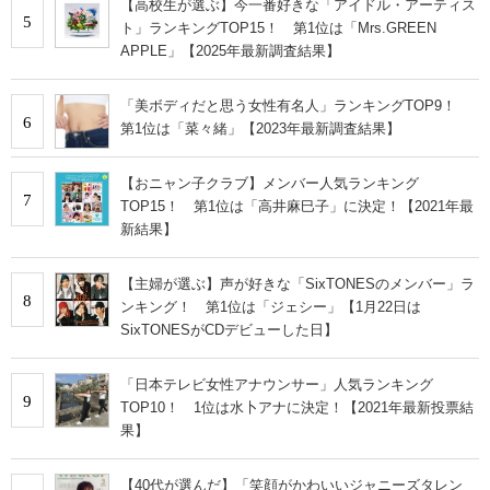
【高校生が選ぶ】今一番好きな「アイドル・アーティス
5
ト」ランキングTOP15！ 第1位は「Mrs.GREEN
APPLE」【2025年最新調査結果】
「美ボディだと思う女性有名人」ランキングTOP9！
6
第1位は「菜々緒」【2023年最新調査結果】
【おニャン子クラブ】メンバー人気ランキング
7
TOP15！ 第1位は「高井麻巳子」に決定！【2021年最
新結果】
【主婦が選ぶ】声が好きな「SixTONESのメンバー」ラ
8
ンキング！ 第1位は「ジェシー」【1月22日は
SixTONESがCDデビューした日】
「日本テレビ女性アナウンサー」人気ランキング
9
TOP10！ 1位は水卜アナに決定！【2021年最新投票結
果】
【40代が選んだ】「笑顔がかわいいジャニーズタレン