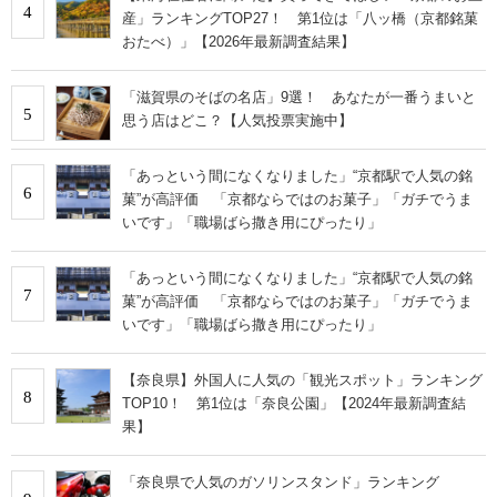
4
産」ランキングTOP27！ 第1位は「八ッ橋（京都銘菓
おたべ）」【2026年最新調査結果】
「滋賀県のそばの名店」9選！ あなたが一番うまいと
5
思う店はどこ？【人気投票実施中】
「あっという間になくなりました」“京都駅で人気の銘
6
菓”が高評価 「京都ならではのお菓子」「ガチでうま
いです」「職場ばら撒き用にぴったり」
「あっという間になくなりました」“京都駅で人気の銘
7
菓”が高評価 「京都ならではのお菓子」「ガチでうま
いです」「職場ばら撒き用にぴったり」
【奈良県】外国人に人気の「観光スポット」ランキング
8
TOP10！ 第1位は「奈良公園」【2024年最新調査結
果】
「奈良県で人気のガソリンスタンド」ランキング