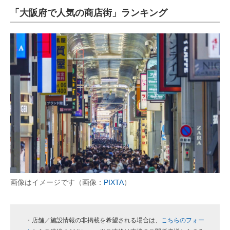
「大阪府で人気の商店街」ランキング
ITの今と未来を見通す
スマホと通信の最新トレンド
進化するPCとデバイスの未来
好きが集まる 比べて選べる
ビジネスと働き方のヒント
AI活用のいまが分かる
企業ITのトレンドを詳説
経営リーダーのコミュニティ
画像はイメージです（画像：
PIXTA
）
マーケ×ITの今がよく分かる
ITエンジニア向け専門サイト
・店舗／施設情報の非掲載を希望される場合は、
こちらのフォー