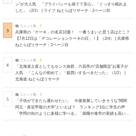
ン”が大人気 「プライバシーも保てて安心」「ぐっすり眠れま
した」（2/2） | ライフ ねとらぼリサーチ：2ページ目
コメント数：
7
3
兵庫県の「ケーキ」の名店10選！ 一番うまいと思う店はどこ？
【7月12日は「デコレーションケーキの日」！】（2/4） | 兵庫県
ねとらぼリサーチ：2ページ目
コメント数：
5
4
「北海道土産としてもセンス抜群」六花亭の“店舗限定”お菓子が
人気 「こんなの初めて」「箱買いするべきだった」（1/2） |
北海道 ねとらぼリサーチ
コメント数：
3
5
「子供ができたら通わせたい」 今後発展していきそうな“関関
同立・産近甲龍の大学”といえば？ ランキング1位に学生の声
「学問の街のように多様に学べる」「就職や進学の実績も高い」
| 大学 ねとらぼリサーチ