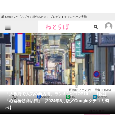
🎁 Switch 2と『スプラ』新作あたる！ プレゼントキャンペーン実施中
ねとらぼメニュー
TOP
ニュース
エンタメ
クイズ
グルメ
地域
住まい
教育・育児
動物
リサーチ
大阪府
2024/06/29 09:00（公開）
画像はイメージです（画像：PIXTA）
会員記事
「大阪府で人気の商店街」ランキングTOP10！ 1位は
X
Share
LINE
hatena
「心斎橋筋商店街」【2024年6月版／Googleクチコミ調
メディア
べ】
目次を表示
注目記事を集めた総合ページ