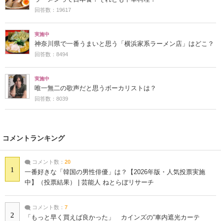
回答数：19617
実施中
神奈川県で一番うまいと思う「横浜家系ラーメン店」はどこ？
回答数：8494
実施中
唯一無二の歌声だと思うボーカリストは？
回答数：8039
コメントランキング
コメント数：
20
1
一番好きな「韓国の男性俳優」は？【2026年版・人気投票実施
中】（投票結果） | 芸能人 ねとらぼリサーチ
コメント数：
7
2
「もっと早く買えば良かった」 カインズの“車内遮光カーテ