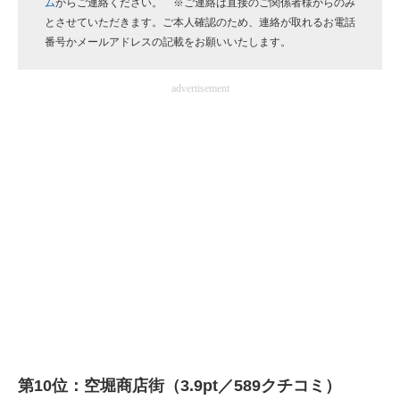
ム
からご連絡ください。 ※ご連絡は直接のご関係者様からのみ
企業向けIT製品の総合サイト
とさせていただきます。ご本人確認のため、連絡が取れるお電話
番号かメールアドレスの記載をお願いいたします。
IT製品の技術・比較・事例
advertisement
製造業のIT導入・活用を支援
モノづくり技術者専門サイト
エレクトロニクス専門サイト
電子設計の基本と応用
エネルギーの専門メディア
建設×テクノロジーの最前線
ちょっと気になるネットの話題
第10位：空堀商店街（3.9pt／589クチコミ）