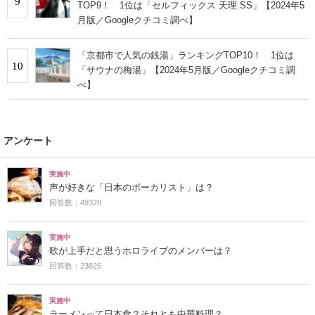
9
TOP9！ 1位は「セルフィックス 天理 SS」【2024年5
月版／Googleクチコミ調べ】
「京都市で人気の銭湯」ランキングTOP10！ 1位は
10
「サウナの梅湯」【2024年5月版／Googleクチコミ調
べ】
アンケート
実施中
声が好きな「日本のボーカリスト」は？
回答数：49328
実施中
歌が上手だと思うホロライブのメンバーは？
回答数：23826
実施中
ラーメンって日本食？それとも中華料理？