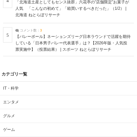
4
「北海道土産としてもセンス抜群」六花亭の“店舗限定”お菓子が
人気 「こんなの初めて」「箱買いするべきだった」（1/2） |
北海道 ねとらぼリサーチ
コメント数：
3
5
【バレーボール】ネーションズリーグ日本ラウンドで活躍を期待
している「日本男子バレー代表選手」は？【2026年版・人気投
票実施中】（投票結果） | スポーツ ねとらぼリサーチ
カテゴリ一覧
IT・科学
エンタメ
グルメ
ゲーム