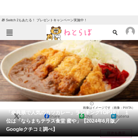
🎁 Switch 2もあたる！ プレゼントキャンペーン実施中！
ねとらぼメニュー
TOP
ニュース
エンタメ
クイズ
グルメ
地域
住まい
教育・育児
動物
リサーチ
奈良県
2024/06/29 16:10（公開）
画像はイメージです（画像：PIXTA）
会員記事
「奈良県で人気のカツカレー」ランキングTOP10！ 1
X
Share
LINE
hatena
位は「ならまちテラス食堂 蜜や」【2024年6月版／
メディア
Googleクチコミ調べ】
目次を表示
注目記事を集めた総合ページ