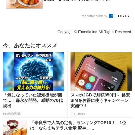
Recommended by
Copyright © ITmedia Inc. All Rights Reserved.
今、あなたにオススメ
「気になっていた認知機能が菌
スマホ2GBで月額850円～ 格安
で…」森永が開発。感動の70代
SIMをお得に使うキャンペーン
続出
実施中！
PR(森永乳業)
PR(IIJmio)
「奈良県で人気の定食」ランキングTOP10！ 1位
は「ならまちテラス食堂 蜜や」...