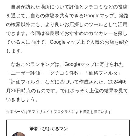
自身が訪れた場所について評価とクチコミなどの投稿
ITの今と未来を見通す
を通じて、自らの体験を共有できるGoogleマップ。経路
の検索以外にも、より良いお店探しのツールとして活用
スマホと通信の最新トレンド
できます。今回は奈良県でおすすめのカツカレーを探し
進化するPCとデバイスの未来
ている人に向けて、Googleマップ上で人気のお店を紹介
します。
好きが集まる 比べて選べる
なおこのランキングは、Googleマップに寄せられた
ビジネスと働き方のヒント
「ユーザー評価」「クチコミ件数」「価格フィルタ」
AI活用のいまが分かる
「評価フィルタ」などに基づいて作成された、2024年6
月26日時点のものです。ではさっそく上位の結果を見て
企業ITのトレンドを詳説
いきましょう。
経営リーダーのコミュニティ
※本ページはアフィリエイトプログラムによる収益を得ています
マーケ×ITの今がよく分かる
筆者：びぶぐるマン
ITエンジニア向け専門サイト