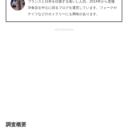
フランスと日本を往復する食いしん坊。2014年から老舗
企業向けIT製品の総合サイト
洋食店を中心に回るブログを運営しています。フォークや
ナイフなどのカトラリーにも興味があります。
IT製品の技術・比較・事例
advertisement
製造業のIT導入・活用を支援
モノづくり技術者専門サイト
エレクトロニクス専門サイト
電子設計の基本と応用
エネルギーの専門メディア
建設×テクノロジーの最前線
ちょっと気になるネットの話題
調査概要