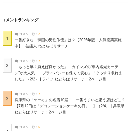
コメントランキング
コメント数：
21
1
一番好きな「韓国の男性俳優」は？【2026年版・人気投票実施
中】 | 芸能人 ねとらぼリサーチ
コメント数：
7
2
「もっと早く買えば良かった」 カインズの“車内遮光カーテ
ン”が大人気 「プライバシーも保てて安心」「ぐっすり眠れま
した」（2/2） | ライフ ねとらぼリサーチ：2ページ目
コメント数：
7
3
兵庫県の「ケーキ」の名店10選！ 一番うまいと思う店はどこ？
【7月12日は「デコレーションケーキの日」！】（2/4） | 兵庫県
ねとらぼリサーチ：2ページ目
コメント数：
5