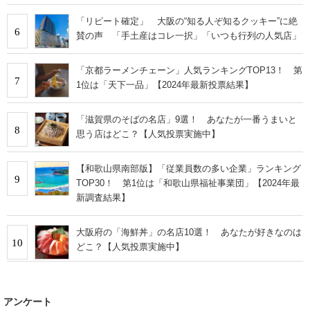
「リピート確定」 大阪の“知る人ぞ知るクッキー”に絶
6
賛の声 「手土産はコレ一択」「いつも行列の人気店」
「京都ラーメンチェーン」人気ランキングTOP13！ 第
7
1位は「天下一品」【2024年最新投票結果】
「滋賀県のそばの名店」9選！ あなたが一番うまいと
8
思う店はどこ？【人気投票実施中】
【和歌山県南部版】「従業員数の多い企業」ランキング
9
TOP30！ 第1位は「和歌山県福祉事業団」【2024年最
新調査結果】
大阪府の「海鮮丼」の名店10選！ あなたが好きなのは
10
どこ？【人気投票実施中】
アンケート