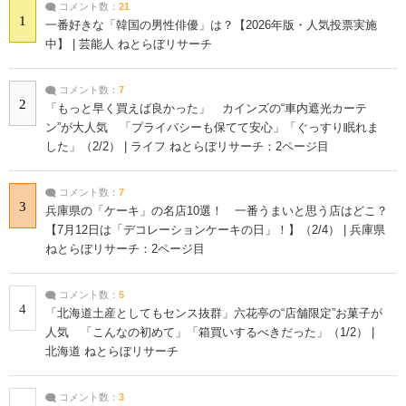
コメント数：
21
1
一番好きな「韓国の男性俳優」は？【2026年版・人気投票実施
中】 | 芸能人 ねとらぼリサーチ
コメント数：
7
2
「もっと早く買えば良かった」 カインズの“車内遮光カーテ
ン”が大人気 「プライバシーも保てて安心」「ぐっすり眠れま
した」（2/2） | ライフ ねとらぼリサーチ：2ページ目
コメント数：
7
3
兵庫県の「ケーキ」の名店10選！ 一番うまいと思う店はどこ？
【7月12日は「デコレーションケーキの日」！】（2/4） | 兵庫県
ねとらぼリサーチ：2ページ目
コメント数：
5
4
「北海道土産としてもセンス抜群」六花亭の“店舗限定”お菓子が
人気 「こんなの初めて」「箱買いするべきだった」（1/2） |
北海道 ねとらぼリサーチ
コメント数：
3