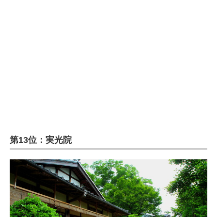
企業向けIT製品の総合サイト
IT製品の技術・比較・事例
製造業のIT導入・活用を支援
モノづくり技術者専門サイト
エレクトロニクス専門サイト
電子設計の基本と応用
エネルギーの専門メディア
第13位：実光院
建設×テクノロジーの最前線
ちょっと気になるネットの話題