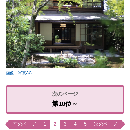
画像：写真AC
第10位～
前のページ
1
2
3
4
5
次のページ