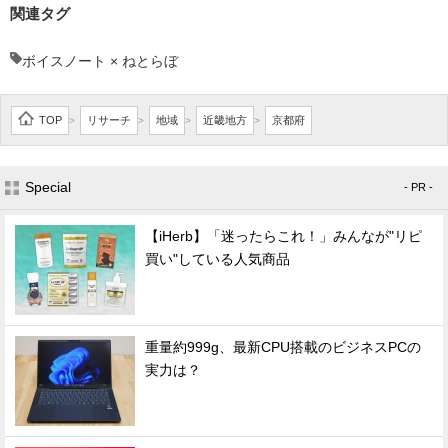
関連タグ
ボイスノート × ねとらぼ
TOP
リサーチ
地域
近畿地方
京都府
>
>
>
>
Special
- PR -
【iHerb】「迷ったらこれ！」みんなが"リピ
買い"している人気商品
重量約999g、最新CPU搭載のビジネスPCの
実力は？