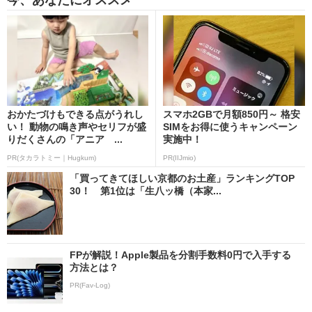
おかたづけもできる点がうれし
スマホ2GBで月額850円～ 格安
い！ 動物の鳴き声やセリフが盛
SIMをお得に使うキャンペーン
りだくさんの「アニア ...
実施中！
PR(タカラトミー｜Hugkum)
PR(IIJmio)
「買ってきてほしい京都のお土産」ランキングTOP
30！ 第1位は「生八ッ橋（本家...
FPが解説！Apple製品を分割手数料0円で入手する
方法とは？
PR(Fav-Log)