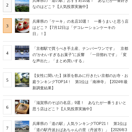
兵庫県の「道の駅」おすすめ10選！ あなたが一番好き
2
なのはどこ？【人気投票実施中】
兵庫県の「ケーキ」の名店10選！ 一番うまいと思う店
3
はどこ？【7月12日は「デコレーションケーキの
日」！】
「京都駅で買うべき手土産、ナンバーワンです」 京都
4
の“かわいすぎるお菓子”に反響 「一目惚れです」「変
な声出た」「まとめ買いする」
【女性に聞いた】抹茶を飲みに行きたい京都のお寺・お
5
庭ランキングTOP14！ 第1位は「南禅寺」【2024年最
新調査結果】
「滋賀県のそばの名店」9選！ あなたが一番うまいと
6
思う店はどこ？【人気投票実施中】
兵庫県の「道の駅」人気ランキングTOP21！ 第1位は
7
「道の駅丹波おばあちゃんの里（丹波市）」【2026年3