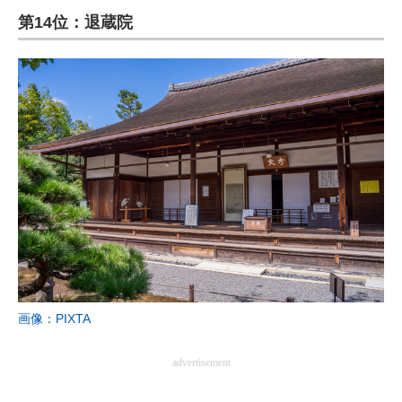
第14位：退蔵院
ITの今と未来を見通す
スマホと通信の最新トレンド
進化するPCとデバイスの未来
好きが集まる 比べて選べる
ビジネスと働き方のヒント
AI活用のいまが分かる
企業ITのトレンドを詳説
経営リーダーのコミュニティ
画像：PIXTA
マーケ×ITの今がよく分かる
advertisement
ITエンジニア向け専門サイト