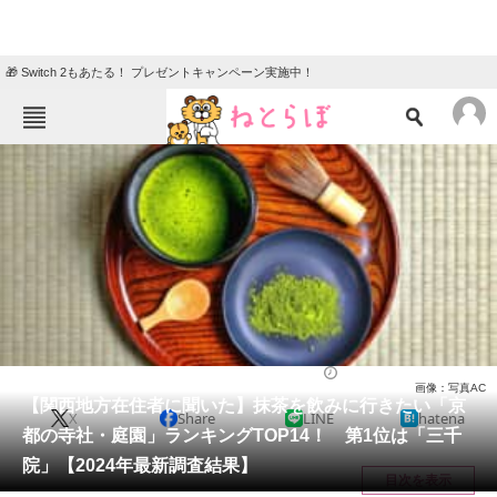
🎁 Switch 2もあたる！ プレゼントキャンペーン実施中！
ねとらぼメニュー
TOP
ニュース
エンタメ
クイズ
グルメ
地域
住まい
教育・育児
動物
リサーチ
京都府
2024/07/01 20:00（公開）
画像：写真AC
会員記事
【関西地方在住者に聞いた】抹茶を飲みに行きたい「京
X
Share
LINE
hatena
都の寺社・庭園」ランキングTOP14！ 第1位は「三千
メディア
院」【2024年最新調査結果】
目次を表示
注目記事を集めた総合ページ