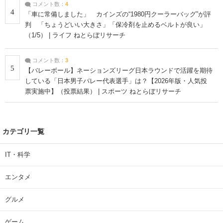
コメント数：
4
4
「車に常備しました」 カインズの“1980円クーラーバッグ”が評
判 「ちょうどいい大きさ」「保冷剤を止めるベルトが良い」
（1/5） | ライフ ねとらぼリサーチ
コメント数：
3
5
【バレーボール】ネーションズリーグ日本ラウンドで活躍を期待
している「日本男子バレー代表選手」は？【2026年版・人気投
票実施中】（投票結果） | スポーツ ねとらぼリサーチ
カテゴリ一覧
IT・科学
エンタメ
グルメ
ゲーム