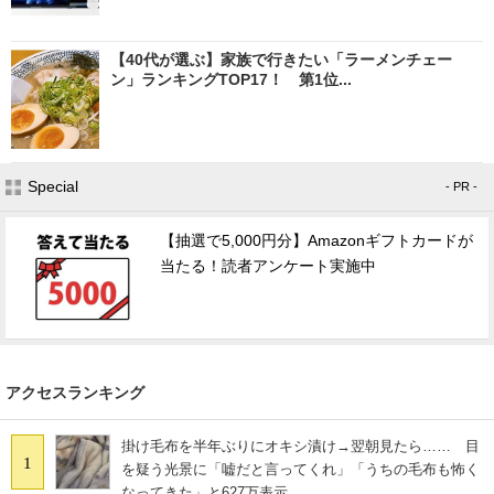
【40代が選ぶ】家族で行きたい「ラーメンチェー
ン」ランキングTOP17！ 第1位...
Special
- PR -
【抽選で5,000円分】Amazonギフトカードが
当たる！読者アンケート実施中
アクセスランキング
掛け毛布を半年ぶりにオキシ漬け→翌朝見たら…… 目
1
を疑う光景に「嘘だと言ってくれ」「うちの毛布も怖く
なってきた」と627万表示