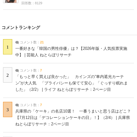
回答数：8129
コメントランキング
コメント数：
21
1
一番好きな「韓国の男性俳優」は？【2026年版・人気投票実施
中】 | 芸能人 ねとらぼリサーチ
コメント数：
7
2
「もっと早く買えば良かった」 カインズの“車内遮光カーテ
ン”が大人気 「プライバシーも保てて安心」「ぐっすり眠れま
した」（2/2） | ライフ ねとらぼリサーチ：2ページ目
コメント数：
7
3
兵庫県の「ケーキ」の名店10選！ 一番うまいと思う店はどこ？
【7月12日は「デコレーションケーキの日」！】（2/4） | 兵庫県
ねとらぼリサーチ：2ページ目