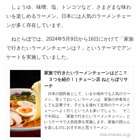
しょうゆ、味噌、塩、トンコツなど、さまざまな味わ
ITの今と未来を見通す
いを楽しめるラーメン。日本には人気のラーメンチェー
ンが多く存在しています。
スマホと通信の最新トレンド
ねとらぼでは、2024年5月9日から16日にかけて「家族
進化するPCとデバイスの未来
で行きたいラーメンチェーンは？」というテーマでアン
好きが集まる 比べて選べる
ケートを実施していました。
ビジネスと働き方のヒント
家族で行きたいラーメンチェーンはどこ？
３つを紹介！ | チェーン店 ねとらぼリサ
AI活用のいまが分かる
ーチ
企業ITのトレンドを詳説
日本の国民食として、いまや海外でも人気のラー
メン。安くておいしいラーメンは、家族の外食先と
しても定番です。子どもを連れて近所のラーメンチ
経営リーダーのコミュニティ
ェーンへよく行くという人も多いでしょう。 そこ
で今回は、「家族で行きたいラーメンチェーン」と
マーケ×ITの今がよく分かる
いうテーマで人気投票を実施します。家族の団らん
を楽しむのにおすすめと思うラーメン…
ITエンジニア向け専門サイト
nlab.itmedia.co.jp