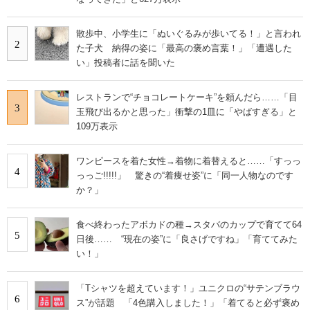
散歩中、小学生に「ぬいぐるみが歩いてる！」と言われ
2
た子犬 納得の姿に「最高の褒め言葉！」「遭遇した
い」投稿者に話を聞いた
レストランで“チョコレートケーキ”を頼んだら……「目
3
玉飛び出るかと思った」衝撃の1皿に「やばすぎる」と
109万表示
ワンピースを着た女性→着物に着替えると……「すっっ
4
っっご!!!!!」 驚きの“着痩せ姿”に「同一人物なのです
か？」
食べ終わったアボカドの種→スタバのカップで育てて64
5
日後…… “現在の姿”に「良さげですね」「育ててみた
い！」
「Tシャツを超えています！」ユニクロの“サテンブラウ
6
ス”が話題 「4色購入しました！」「着てると必ず褒め