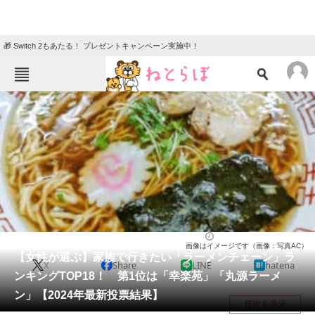
🎁 Switch 2もあたる！ プレゼントキャンペーン実施中！
ねとらぼメニュー
TOP
ニュース
エンタメ
クイズ
グルメ
地域
住まい
教育・育児
動物
リサーチ
2024/07/03 20:00（公開）
画像はイメージです（画像：写真AC）
会員記事
【女性が選ぶ】家族で行きたい「ラーメンチェーン」ラ
X
Share
LINE
hatena
ンキングTOP18！ 第1位は「幸楽苑」「丸源ラーメ
メディア
ン」【2024年最新投票結果】
目次を表示
注目記事を集めた総合ページ