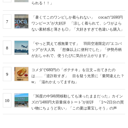
られる！！」
「暑くてこのワンピしか着られない」 cocaの“1690円
7
ワンピース”が大好評 「涼しく着られて、シワがよら
ない素材感と薄さも◎」「大好きすぎて色違いも購入」
「やっと買えて感無量です」 羽田空港限定の“エコバ
8
ッグ”が大人気 「想像以上に便利でした」「伊勢丹柄
がおしゃれで、使うたびに気分が上がります」
コメダで680円の「ポテチキ」を注文→出てきたの
9
は……「逆詐欺すぎ」 目を疑う光景に「量間違えた？
w」「溢れかえってますね」
「36度の中5時間移動しても凍ったままだった」カイン
10
ズの“1480円大容量保冷トート”が好評 「1〜2日分の買
い物にちょうど良い」「この夏は重宝しそう」の声