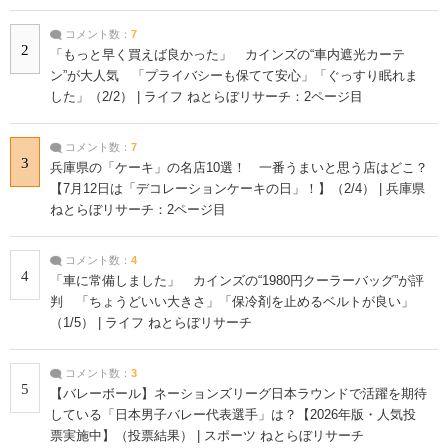
コメント数：
7
2
「もっと早く買えば良かった」 カインズの“車内遮光カーテ
ン”が大人気 「プライバシーも保てて安心」「ぐっすり眠れま
した」（2/2） | ライフ ねとらぼリサーチ：2ページ目
コメント数：
7
3
兵庫県の「ケーキ」の名店10選！ 一番うまいと思う店はどこ？
【7月12日は「デコレーションケーキの日」！】（2/4） | 兵庫県
ねとらぼリサーチ：2ページ目
コメント数：
4
4
「車に常備しました」 カインズの“1980円クーラーバッグ”が評
判 「ちょうどいい大きさ」「保冷剤を止めるベルトが良い」
（1/5） | ライフ ねとらぼリサーチ
コメント数：
3
5
【バレーボール】ネーションズリーグ日本ラウンドで活躍を期待
している「日本男子バレー代表選手」は？【2026年版・人気投
票実施中】（投票結果） | スポーツ ねとらぼリサーチ