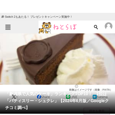
🎁 Switch 2もあたる！ プレゼントキャンペーン実施中！
ねとらぼメニュー
TOP
ニュース
エンタメ
クイズ
グルメ
地域
住まい
教育・育児
動物
リサーチ
新潟県
2024/06/28 20:40（公開）
画像はイメージです（画像：PIXTA）
会員記事
「新潟県で人気のケーキ」ランキングTOP10！ 1位は
X
Share
LINE
hatena
「パティスリー・シュクレ」【2024年6月版／Googleク
メディア
チコミ調べ】
目次を表示
注目記事を集めた総合ページ