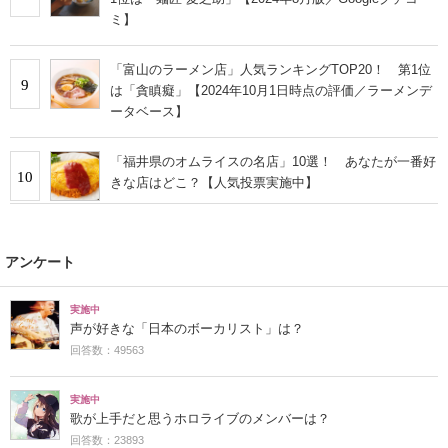
ミ】
「富山のラーメン店」人気ランキングTOP20！ 第1位
9
は「貪瞋癡」【2024年10月1日時点の評価／ラーメンデ
ータベース】
「福井県のオムライスの名店」10選！ あなたが一番好
10
きな店はどこ？【人気投票実施中】
アンケート
実施中
声が好きな「日本のボーカリスト」は？
回答数：49563
実施中
歌が上手だと思うホロライブのメンバーは？
回答数：23893