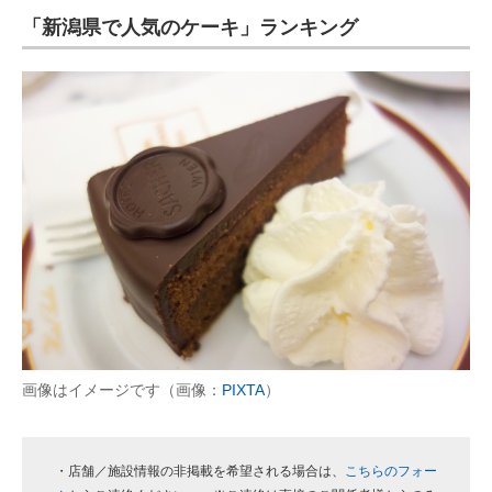
「新潟県で人気のケーキ」ランキング
ITの今と未来を見通す
スマホと通信の最新トレンド
進化するPCとデバイスの未来
好きが集まる 比べて選べる
ビジネスと働き方のヒント
AI活用のいまが分かる
企業ITのトレンドを詳説
経営リーダーのコミュニティ
画像はイメージです（画像：
PIXTA
）
マーケ×ITの今がよく分かる
ITエンジニア向け専門サイト
・店舗／施設情報の非掲載を希望される場合は、
こちらのフォー