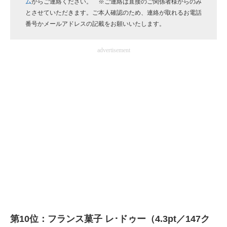
ム
からご連絡ください。 ※ご連絡は直接のご関係者様からのみ
企業向けIT製品の総合サイト
とさせていただきます。ご本人確認のため、連絡が取れるお電話
番号かメールアドレスの記載をお願いいたします。
IT製品の技術・比較・事例
advertisement
製造業のIT導入・活用を支援
モノづくり技術者専門サイト
エレクトロニクス専門サイト
電子設計の基本と応用
エネルギーの専門メディア
建設×テクノロジーの最前線
ちょっと気になるネットの話題
第10位：フランス菓子 レ･ドゥー（4.3pt／147ク