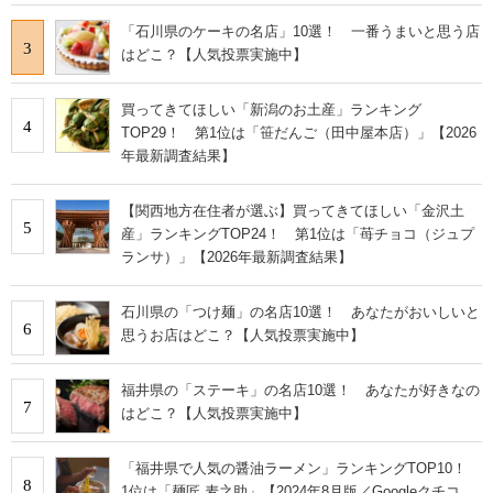
「石川県のケーキの名店」10選！ 一番うまいと思う店
3
はどこ？【人気投票実施中】
買ってきてほしい「新潟のお土産」ランキング
4
TOP29！ 第1位は「笹だんご（田中屋本店）」【2026
年最新調査結果】
【関西地方在住者が選ぶ】買ってきてほしい「金沢土
5
産」ランキングTOP24！ 第1位は「苺チョコ（ジュプ
ランサ）」【2026年最新調査結果】
石川県の「つけ麺」の名店10選！ あなたがおいしいと
6
思うお店はどこ？【人気投票実施中】
福井県の「ステーキ」の名店10選！ あなたが好きなの
7
はどこ？【人気投票実施中】
「福井県で人気の醤油ラーメン」ランキングTOP10！
8
1位は「麺匠 麦之助」【2024年8月版／Googleクチコ