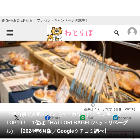
🎁 Switch 2もあたる！ プレゼントキャンペーン実施中！
ねとらぼメニュー
TOP
ニュース
エンタメ
クイズ
グルメ
地域
住まい
教育・育児
動物
リサーチ
岡山県
2024/06/29 08:05（公開）
画像はイメージです（画像：PIXTA）
会員記事
「岡山県で人気のパン（ベーカリー）」ランキング
X
Share
LINE
hatena
TOP10！ 1位は「HATTORI BAGEL(ハットリベーグ
メディア
ル)」【2024年6月版／Googleクチコミ調べ】
目次を表示
注目記事を集めた総合ページ