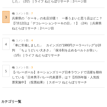
した」（2/2） | ライフ ねとらぼリサーチ：2ページ目
コメント数：
7
3
兵庫県の「ケーキ」の名店10選！ 一番うまいと思う店はどこ？
【7月12日は「デコレーションケーキの日」！】（2/4） | 兵庫県
ねとらぼリサーチ：2ページ目
コメント数：
4
4
「車に常備しました」 カインズの“1980円クーラーバッグ”が評
判 「ちょうどいい大きさ」「保冷剤を止めるベルトが良い」
（1/5） | ライフ ねとらぼリサーチ
コメント数：
3
5
【バレーボール】ネーションズリーグ日本ラウンドで活躍を期待
している「日本男子バレー代表選手」は？【2026年版・人気投
票実施中】（投票結果） | スポーツ ねとらぼリサーチ
カテゴリ一覧