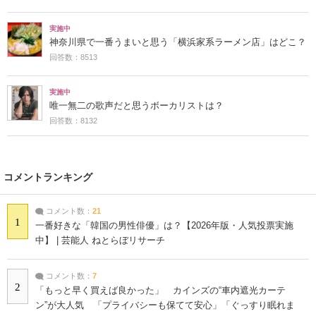
実施中
神奈川県で一番うまいと思う「横浜家系ラーメン店」はどこ？
回答数：8513
実施中
唯一無二の歌声だと思うボーカリストは？
回答数：8132
コメントランキング
コメント数：
21
1
一番好きな「韓国の男性俳優」は？【2026年版・人気投票実施
中】 | 芸能人 ねとらぼリサーチ
コメント数：
7
2
「もっと早く買えば良かった」 カインズの“車内遮光カーテ
ン”が大人気 「プライバシーも保てて安心」「ぐっすり眠れま