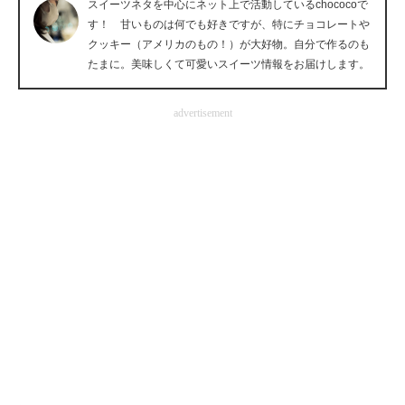
スイーツネタを中心にネット上で活動しているchococoで
企業向けIT製品の総合サイト
す！ 甘いものは何でも好きですが、特にチョコレートや
クッキー（アメリカのもの！）が大好物。自分で作るのも
IT製品の技術・比較・事例
たまに。美味しくて可愛いスイーツ情報をお届けします。
製造業のIT導入・活用を支援
advertisement
モノづくり技術者専門サイト
エレクトロニクス専門サイト
電子設計の基本と応用
エネルギーの専門メディア
建設×テクノロジーの最前線
ちょっと気になるネットの話題