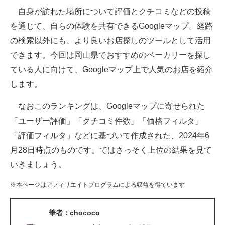
自身が訪れた場所について評価とクチコミなどの投稿
ITの今と未来を見通す
を通じて、自らの体験を共有できるGoogleマップ。経路
の検索以外にも、より良いお店探しのツールとして活用
スマホと通信の最新トレンド
できます。今回は岡山県でおすすめのベーカリーを探し
進化するPCとデバイスの未来
ている人に向けて、Googleマップ上で人気のお店を紹介
します。
好きが集まる 比べて選べる
なおこのランキングは、Googleマップに寄せられた
ビジネスと働き方のヒント
「ユーザー評価」「クチコミ件数」「価格フィルタ」
AI活用のいまが分かる
「評価フィルタ」などに基づいて作成された、2024年6
月28日時点のものです。ではさっそく上位の結果を見て
企業ITのトレンドを詳説
いきましょう。
経営リーダーのコミュニティ
※本ページはアフィリエイトプログラムによる収益を得ています
マーケ×ITの今がよく分かる
筆者：chococo
ITエンジニア向け専門サイト