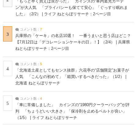
「もっと早く買えば良かった」 カインズの“車内遮光カーテ
ン”が大人気 「プライバシーも保てて安心」「ぐっすり眠れま
した」（2/2） | ライフ ねとらぼリサーチ：2ページ目
コメント数：
7
3
兵庫県の「ケーキ」の名店10選！ 一番うまいと思う店はどこ？
【7月12日は「デコレーションケーキの日」！】（2/4） | 兵庫県
ねとらぼリサーチ：2ページ目
コメント数：
5
4
「北海道土産としてもセンス抜群」六花亭の“店舗限定”お菓子が
人気 「こんなの初めて」「箱買いするべきだった」（1/2） |
北海道 ねとらぼリサーチ
コメント数：
4
5
「車に常備しました」 カインズの“1980円クーラーバッグ”が評
判 「ちょうどいい大きさ」「保冷剤を止めるベルトが良い」
（1/5） | ライフ ねとらぼリサーチ