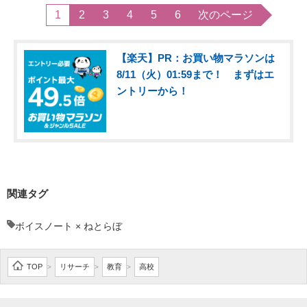
1
2
3
4
5
6
次のページ
【楽天】PR：お買い物マラソンは
8/11（火）01:59まで！ まずはエ
ントリーから！
関連タグ
ボイスノート × ねとらぼ
TOP
リサーチ
教育
高校
>
>
>