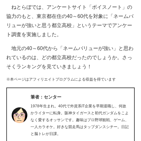
ねとらぼでは、アンケートサイト「ボイスノート」の
ITの今と未来を見通す
協力のもと、東京都在住の40～60代を対象に「ネームバ
リューが強いと思う都立高校」というテーマでアンケー
スマホと通信の最新トレンド
ト調査を実施しました。
進化するPCとデバイスの未来
地元の40～60代から「ネームバリューが強い」と思わ
好きが集まる 比べて選べる
れているのは、どの都立高校だったのでしょうか。さっ
そくランキングを見ていきましょう！
ビジネスと働き方のヒント
※本ページはアフィリエイトプログラムによる収益を得ています
AI活用のいまが分かる
企業ITのトレンドを詳説
筆者：センター
1978年生まれ。40代で外資系IT企業を早期退職し、何故
経営リーダーのコミュニティ
かライターに転身。阪神タイガースと初代ガンダムをこよ
なく愛するオッサンです。趣味はプロ野球観戦、ゲーム、
マーケ×ITの今がよく分かる
一人カラオケ。好きな競走馬はタップダンスシチー。日記
と脳トレが日課。
ITエンジニア向け専門サイト