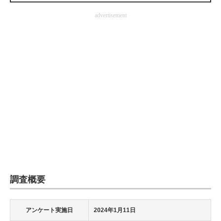
企業向けIT製品の総合サイト
advertisement
IT製品の技術・比較・事例
製造業のIT導入・活用を支援
モノづくり技術者専門サイト
エレクトロニクス専門サイト
電子設計の基本と応用
エネルギーの専門メディア
建設×テクノロジーの最前線
調査概要
ちょっと気になるネットの話題
アンケート実施日
2024年1月11日