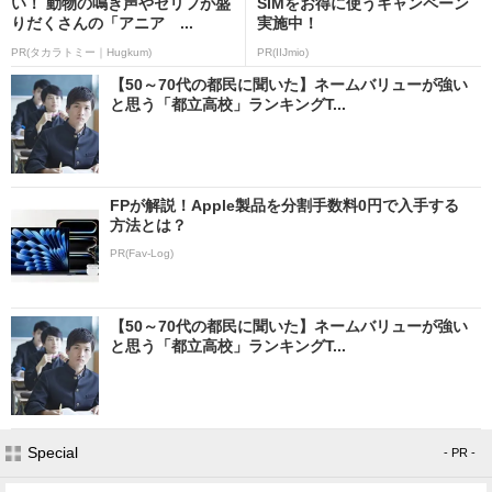
い！ 動物の鳴き声やセリフが盛
SIMをお得に使うキャンペーン
りだくさんの「アニア ...
実施中！
PR(タカラトミー｜Hugkum)
PR(IIJmio)
【50～70代の都民に聞いた】ネームバリューが強い
と思う「都立高校」ランキングT...
FPが解説！Apple製品を分割手数料0円で入手する
方法とは？
PR(Fav-Log)
【50～70代の都民に聞いた】ネームバリューが強い
と思う「都立高校」ランキングT...
Special
- PR -