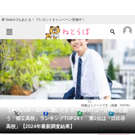
🎁 Switch 2もあたる！ プレゼントキャンペーン実施中！
ねとらぼメニュー
TOP
ニュース
エンタメ
クイズ
グルメ
地域
住まい
教育・育児
動物
リサーチ
高校
2024/07/06 17:50（公開）
画像はイメージです（画像：PIXTA）
会員記事
【地元の40～60代に聞いた】ネームバリューが強いと思
X
Share
LINE
hatena
う「都立高校」ランキングTOP24！ 第1位は「日比谷
メディア
高校」【2024年最新調査結果】
目次を表示
注目記事を集めた総合ページ