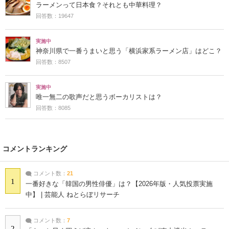
ラーメンって日本食？それとも中華料理？
回答数：19647
実施中
神奈川県で一番うまいと思う「横浜家系ラーメン店」はどこ？
回答数：8507
実施中
唯一無二の歌声だと思うボーカリストは？
回答数：8085
コメントランキング
コメント数：
21
1
一番好きな「韓国の男性俳優」は？【2026年版・人気投票実施
中】 | 芸能人 ねとらぼリサーチ
コメント数：
7
2