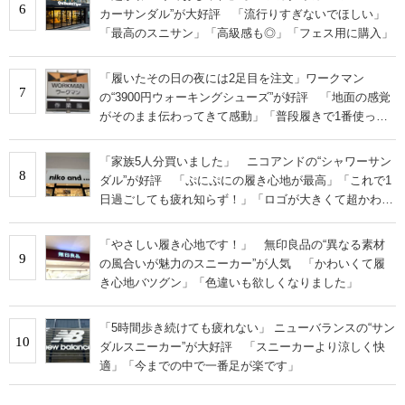
6
カーサンダル”が大好評 「流行りすぎないでほしい」
「最高のスニサン」「高級感も◎」「フェス用に購入」
「履いたその日の夜には2足目を注文」ワークマン
7
の“3900円ウォーキングシューズ”が好評 「地面の感覚
がそのまま伝わってきて感動」「普段履きで1番使って
います」
「家族5人分買いました」 ニコアンドの“シャワーサン
8
ダル”が好評 「ぷにぷにの履き心地が最高」「これで1
日過ごしても疲れ知らず！」「ロゴが大きくて超かわい
い」の声
「やさしい履き心地です！」 無印良品の“異なる素材
9
の風合いが魅力のスニーカー”が人気 「かわいくて履
き心地バツグン」「色違いも欲しくなりました」
「5時間歩き続けても疲れない」 ニューバランスの“サン
10
ダルスニーカー”が大好評 「スニーカーより涼しく快
適」「今までの中で一番足が楽です」