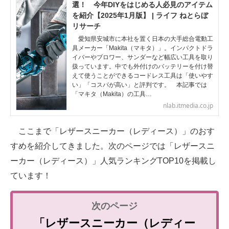
選！ 今年DIYをはじめる人必見のアイテム
を紹介【2025年1月版】 | ライフ ねとらぼ
リサーチ
愛知県安城市に本社を置く日本の大手総合電動工
具メーカー「Makita（マキタ）」。インパクトドラ
イバーやブロワー、サンダーなど幅広い工具を取り
扱っています。中でも外付けのバッテリーを付け替
えて使うことができるコードレス工具は「使いやす
い」「コスパが高い」と評判です。 本記事では
「マキタ（Makita）の工具…
nlab.itmedia.co.jp
ここまで「レザースニーカー（レディース）」のおす
すめを紹介してきました。次のページでは「レザースニ
ーカー（レディース）」人気ランキングTOP10を掲載し
ています！
「レザースニーカー（レディー