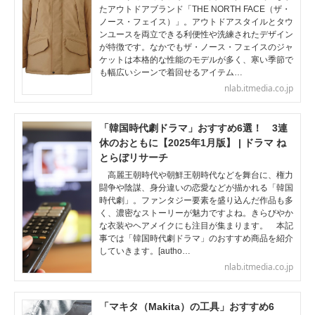
たアウトドアブランド「THE NORTH FACE（ザ・
ノース・フェイス）」。アウトドアスタイルとタウ
ンユースを両立できる利便性や洗練されたデザイン
が特徴です。なかでもザ・ノース・フェイスのジャ
ケットは本格的な性能のモデルが多く、寒い季節で
も幅広いシーンで着回せるアイテム…
nlab.itmedia.co.jp
「韓国時代劇ドラマ」おすすめ6選！ 3連
休のおともに【2025年1月版】 | ドラマ ね
とらぼリサーチ
高麗王朝時代や朝鮮王朝時代などを舞台に、権力
闘争や陰謀、身分違いの恋愛などが描かれる「韓国
時代劇」。ファンタジー要素を盛り込んだ作品も多
く、濃密なストーリーが魅力ですよね。きらびやか
な衣装やヘアメイクにも注目が集まります。 本記
事では「韓国時代劇ドラマ」のおすすめ商品を紹介
していきます。[autho…
nlab.itmedia.co.jp
「マキタ（Makita）の工具」おすすめ6