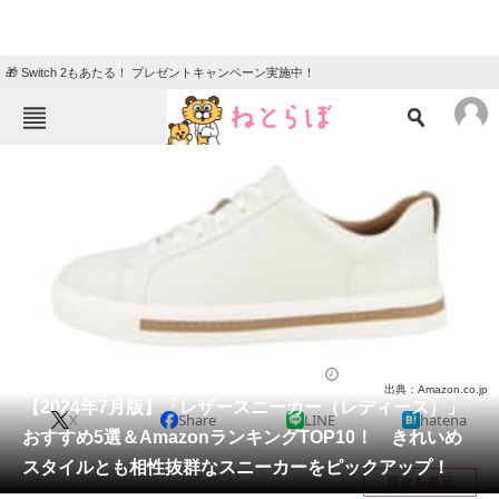
🎁 Switch 2もあたる！ プレゼントキャンペーン実施中！
ねとらぼメニュー
TOP
ニュース
エンタメ
クイズ
グルメ
地域
住まい
教育・育児
動物
リサーチ
シューズ
2024/07/02 20:03（公開）
出典：Amazon.co.jp
会員記事
【2024年7月版】「レザースニーカー（レディース）」
X
Share
LINE
hatena
おすすめ5選＆AmazonランキングTOP10！ きれいめ
メディア
スタイルとも相性抜群なスニーカーをピックアップ！
目次を表示
注目記事を集めた総合ページ