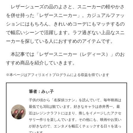
レザーシューズの品のよさと、スニーカーの軽やかさ
ITの今と未来を見通す
を併せ持った「レザースニーカー」。カジュアルファッ
ションにはもちろん、きれいめコーデにもマッチするの
スマホと通信の最新トレンド
で幅広いシーンで活躍します。ラフ過ぎない上品なスニ
進化するPCとデバイスの未来
ーカーを探している人におすすめのアイテムです。
好きが集まる 比べて選べる
本記事では「レザースニーカー（レディース）」のお
すすめ商品を紹介していきます。
ビジネスと働き方のヒント
※本ページはアフィリエイトプログラムによる収益を得ています
AI活用のいまが分かる
企業ITのトレンドを詳説
筆者：みぃ子
子供の頃から「名探偵コナン」を読んでいて、毎年映画は
経営リーダーのコミュニティ
最低でも3回は観ています。好きなキャラは赤井秀一。最
近はレジンクラフトにはまり、推しをイメージしたアクセ
マーケ×ITの今がよく分かる
サリー作りを楽しんでいます。その他にも、映画やお笑い
が好きなので、エンタメを幅広くチェックする日々を送っ
ITエンジニア向け専門サイト
ています。