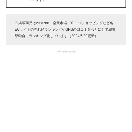
企業向けIT製品の総合サイト
IT製品の技術・比較・事例
※掲載商品はAmazon・楽天市場・Yahoo!ショッピングなど各
ECサイトの売れ筋ランキングやSNSの口コミをもとにして編集
製造業のIT導入・活用を支援
部独自にランキング化しています（2024/6/29更新）
モノづくり技術者専門サイト
advertisement
エレクトロニクス専門サイト
電子設計の基本と応用
エネルギーの専門メディア
建設×テクノロジーの最前線
ちょっと気になるネットの話題