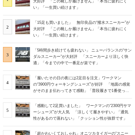
大好評 「この靴しか履けません」「本当に疲れにく
い」「一生買い続けます」
「15足も買いました」 無印良品の“撥水スニーカー”が
2
大好評 「この靴しか履けません」「本当に疲れにく
い」「一生買い続けます」
「5時間歩き続けても疲れない」 ニューバランスの“サン
3
ダルスニーカー”が大好評 「スニーカーより涼しく快
適」「今までの中で一番足が楽です」
「履いたその日の夜には2足目を注文」ワークマン
4
の“3900円ウォーキングシューズ”が好評 「地面の感覚
がそのまま伝わってきて感動」「普段履きで1番使って
います」
「感動して2足買いました」 ワークマンの“2300円サマ
5
ーシューズ”が大人気 「涼しくて履きやすい」「通気
性があるので蒸れない」「クッション性が抜群です」
「超かわいくておしゃれ」オニツカタイガーの“スニー