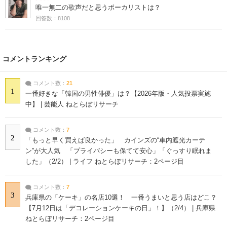
唯一無二の歌声だと思うボーカリストは？
回答数：8108
コメントランキング
コメント数：
21
1
一番好きな「韓国の男性俳優」は？【2026年版・人気投票実施
中】 | 芸能人 ねとらぼリサーチ
コメント数：
7
2
「もっと早く買えば良かった」 カインズの“車内遮光カーテ
ン”が大人気 「プライバシーも保てて安心」「ぐっすり眠れま
した」（2/2） | ライフ ねとらぼリサーチ：2ページ目
コメント数：
7
3
兵庫県の「ケーキ」の名店10選！ 一番うまいと思う店はどこ？
【7月12日は「デコレーションケーキの日」！】（2/4） | 兵庫県
ねとらぼリサーチ：2ページ目