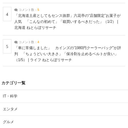
コメント数：
5
4
「北海道土産としてもセンス抜群」六花亭の“店舗限定”お菓子が
人気 「こんなの初めて」「箱買いするべきだった」（1/2） |
北海道 ねとらぼリサーチ
コメント数：
4
5
「車に常備しました」 カインズの“1980円クーラーバッグ”が評
判 「ちょうどいい大きさ」「保冷剤を止めるベルトが良い」
（1/5） | ライフ ねとらぼリサーチ
カテゴリ一覧
IT・科学
エンタメ
グルメ