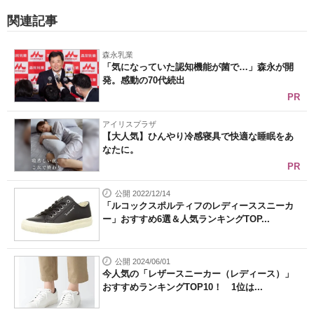
関連記事
森永乳業
「気になっていた認知機能が菌で…」森永が開
発。感動の70代続出
PR
アイリスプラザ
【大人気】ひんやり冷感寝具で快適な睡眠をあ
なたに。
PR
公開 2022/12/14
「ルコックスポルティフのレディーススニーカ
ー」おすすめ6選＆人気ランキングTOP...
公開 2024/06/01
今人気の「レザースニーカー（レディース）」
おすすめランキングTOP10！ 1位は...