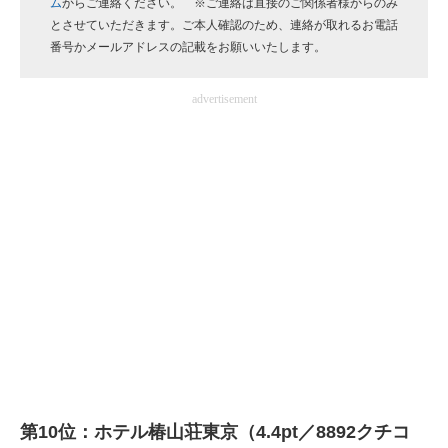
ム
からご連絡ください。 ※ご連絡は直接のご関係者様からのみ
企業向けIT製品の総合サイト
とさせていただきます。ご本人確認のため、連絡が取れるお電話
番号かメールアドレスの記載をお願いいたします。
IT製品の技術・比較・事例
advertisement
製造業のIT導入・活用を支援
モノづくり技術者専門サイト
エレクトロニクス専門サイト
電子設計の基本と応用
エネルギーの専門メディア
建設×テクノロジーの最前線
ちょっと気になるネットの話題
第10位：ホテル椿山荘東京（4.4pt／8892クチコ