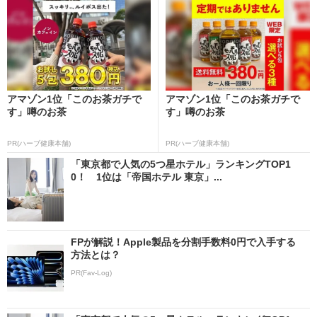
アマゾン1位「このお茶ガチで
アマゾン1位「このお茶ガチで
す」噂のお茶
す」噂のお茶
PR(ハーブ健康本舗)
PR(ハーブ健康本舗)
「東京都で人気の5つ星ホテル」ランキングTOP1
0！ 1位は「帝国ホテル 東京」...
FPが解説！Apple製品を分割手数料0円で入手する
方法とは？
PR(Fav-Log)