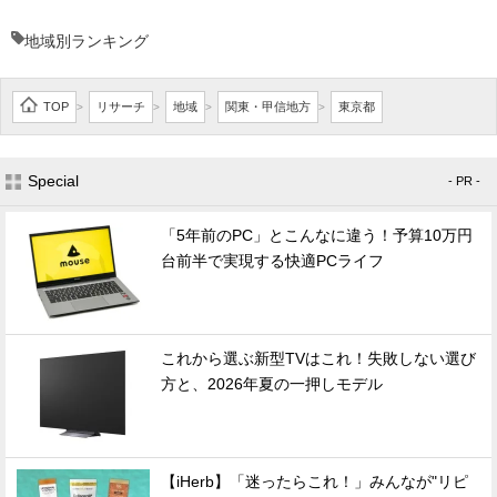
地域別ランキング
TOP
リサーチ
地域
関東・甲信地方
東京都
>
>
>
>
Special
- PR -
「5年前のPC」とこんなに違う！予算10万円
台前半で実現する快適PCライフ
これから選ぶ新型TVはこれ！失敗しない選び
方と、2026年夏の一押しモデル
【iHerb】「迷ったらこれ！」みんなが"リピ