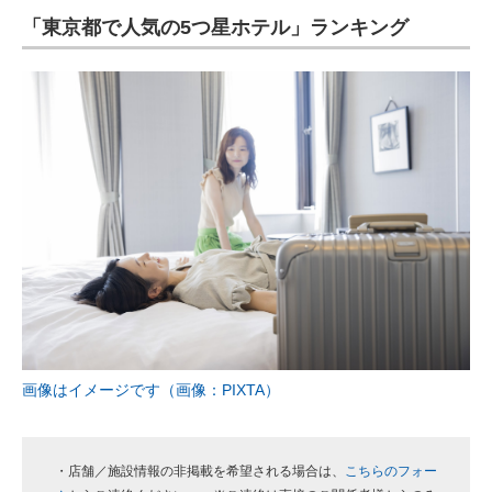
「東京都で人気の5つ星ホテル」ランキング
ITの今と未来を見通す
スマホと通信の最新トレンド
進化するPCとデバイスの未来
好きが集まる 比べて選べる
ビジネスと働き方のヒント
AI活用のいまが分かる
企業ITのトレンドを詳説
経営リーダーのコミュニティ
画像はイメージです（画像：PIXTA）
マーケ×ITの今がよく分かる
ITエンジニア向け専門サイト
・店舗／施設情報の非掲載を希望される場合は、
こちらのフォー