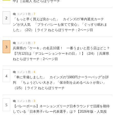
中】 | 芸能人 ねとらぼリサーチ
コメント数：
7
2
「もっと早く買えば良かった」 カインズの“車内遮光カーテ
ン”が大人気 「プライバシーも保てて安心」「ぐっすり眠れま
した」（2/2） | ライフ ねとらぼリサーチ：2ページ目
コメント数：
7
3
兵庫県の「ケーキ」の名店10選！ 一番うまいと思う店はどこ？
【7月12日は「デコレーションケーキの日」！】（2/4） | 兵庫県
ねとらぼリサーチ：2ページ目
コメント数：
4
4
「車に常備しました」 カインズの“1980円クーラーバッグ”が評
判 「ちょうどいい大きさ」「保冷剤を止めるベルトが良い」
（1/5） | ライフ ねとらぼリサーチ
コメント数：
3
5
【バレーボール】ネーションズリーグ日本ラウンドで活躍を期待
している「日本男子バレー代表選手」は？【2026年版・人気投