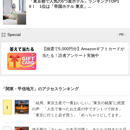
「東京都で人気の5つ星ホテル」ランキングTOP1
0！ 1位は「帝国ホテル 東京」...
Special
- PR -
【抽選で5,000円分】Amazonギフトカードが
当たる！読者アンケート実施中
「関東・甲信地方」のアクセスランキング
「結局、東京土産で一番おいしい」“東京の銘菓”に絶賛
1
の声 「人生で食べたお土産の中でダントツで好き」
「東京に行くと必ず買う」「めっちゃリピしてます」
埼玉県の「カレー」の名店10選！ あなたの好きなお店