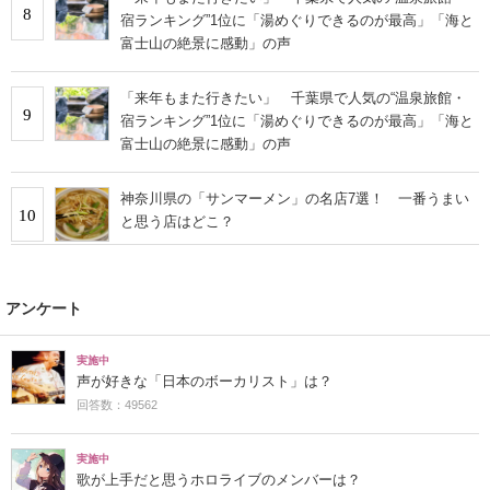
8
宿ランキング”1位に「湯めぐりできるのが最高」「海と
富士山の絶景に感動」の声
「来年もまた行きたい」 千葉県で人気の“温泉旅館・
9
宿ランキング”1位に「湯めぐりできるのが最高」「海と
富士山の絶景に感動」の声
神奈川県の「サンマーメン」の名店7選！ 一番うまい
10
と思う店はどこ？
アンケート
実施中
声が好きな「日本のボーカリスト」は？
回答数：49562
実施中
歌が上手だと思うホロライブのメンバーは？