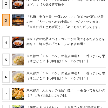
2
はどこ？【人気投票実施中】
「結局、東京土産で一番おいしい」“東京の銘菓”に絶賛
3
の声 「人生で食べたお土産の中でダントツで好き」
「東京に行くと必ず買う」「めっちゃリピしてます」
肉が主役の絶品スパイスカレーが堪能できるお店などを
4
紹介！ 埼玉県の「カレー」の名店10選！
東京都の「チャーハン」の名店10選！ 一番うまいと思
5
う店はどこ？【8月8日はチャーハンの日！】
東京都の「チャーハン」の名店10選！ 一番うまいと思
6
う店はどこ？【8月8日はチャーハンの日！】
東京都の「天ぷら」の名店10選！ 一番食べてみたいの
7
は？【7月23日は天ぷらの日】
「来年もまた行きたい」 千葉県で人気の“温泉旅館・