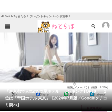
🎁 Switch 2もあたる！ プレゼントキャンペーン実施中！
ねとらぼメニュー
TOP
ニュース
エンタメ
クイズ
グルメ
地域
住まい
教育・育児
動物
リサーチ
東京都
2024/07/01 16:05（公開）
画像はイメージです（画像：PIXTA）
会員記事
「東京都で人気の5つ星ホテル」ランキングTOP10！ 1
X
Share
LINE
hatena
位は「帝国ホテル 東京」【2024年7月版／Googleクチコ
メディア
ミ調べ】
目次を表示
注目記事を集めた総合ページ