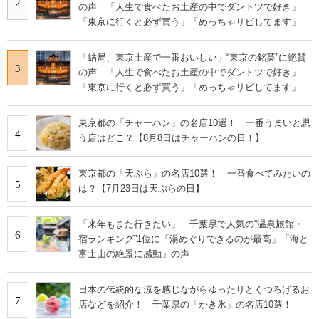
2
の声 「人生で食べたお土産の中でダントツで好き」
「東京に行くと必ず買う」「めっちゃリピしてます」
「結局、東京土産で一番おいしい」“東京の銘菓”に絶賛
3
の声 「人生で食べたお土産の中でダントツで好き」
「東京に行くと必ず買う」「めっちゃリピしてます」
東京都の「チャーハン」の名店10選！ 一番うまいと思
4
う店はどこ？【8月8日はチャーハンの日！】
東京都の「天ぷら」の名店10選！ 一番食べてみたいの
5
は？【7月23日は天ぷらの日】
「来年もまた行きたい」 千葉県で人気の“温泉旅館・
6
宿ランキング”1位に「湯めぐりできるのが最高」「海と
富士山の絶景に感動」の声
日本の伝統的な涼を感じながらゆったりとくつろげるお
7
店などを紹介！ 千葉県の「かき氷」の名店10選！