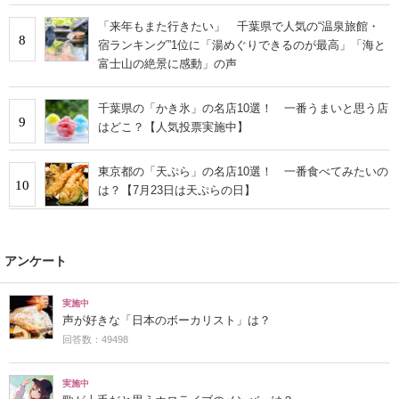
「来年もまた行きたい」 千葉県で人気の“温泉旅館・
8
宿ランキング”1位に「湯めぐりできるのが最高」「海と
富士山の絶景に感動」の声
千葉県の「かき氷」の名店10選！ 一番うまいと思う店
9
はどこ？【人気投票実施中】
東京都の「天ぷら」の名店10選！ 一番食べてみたいの
10
は？【7月23日は天ぷらの日】
アンケート
実施中
声が好きな「日本のボーカリスト」は？
回答数：49498
実施中