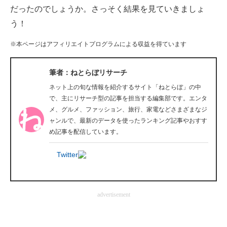
だったのでしょうか。さっそく結果を見ていきましょ
企業向けIT製品の総合サイト
う！
IT製品の技術・比較・事例
※本ページはアフィリエイトプログラムによる収益を得ています
製造業のIT導入・活用を支援
筆者：ねとらぼリサーチ
モノづくり技術者専門サイト
ネット上の旬な情報を紹介するサイト「ねとらぼ」の中
で、主にリサーチ型の記事を担当する編集部です。エンタ
エレクトロニクス専門サイト
メ、グルメ、ファッション、旅行、家電などさまざまなジ
ャンルで、最新のデータを使ったランキング記事やおすす
電子設計の基本と応用
め記事を配信しています。
エネルギーの専門メディア
Twitter
建設×テクノロジーの最前線
ちょっと気になるネットの話題
advertisement