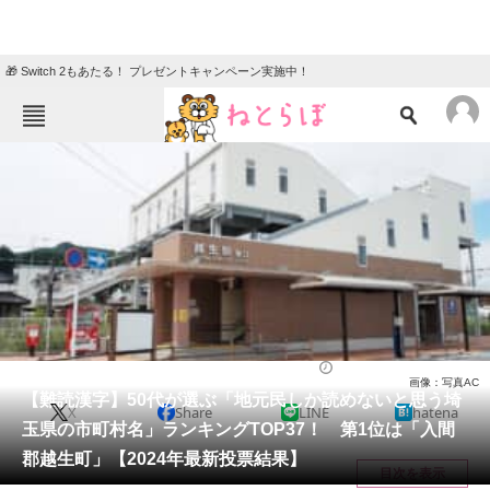
🎁 Switch 2もあたる！ プレゼントキャンペーン実施中！
ねとらぼメニュー
TOP
ニュース
エンタメ
クイズ
グルメ
地域
住まい
教育・育児
動物
リサーチ
埼玉県
2024/07/13 17:40（公開）
画像：写真AC
会員記事
【難読漢字】50代が選ぶ「地元民しか読めないと思う埼
X
Share
LINE
hatena
玉県の市町村名」ランキングTOP37！ 第1位は「入間
メディア
郡越生町」【2024年最新投票結果】
目次を表示
注目記事を集めた総合ページ