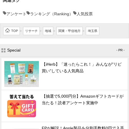
関連タグ
アンケート
ランキング（Ranking）
人気投票
TOP
リサーチ
地域
関東・甲信地方
埼玉県
>
>
>
>
Special
- PR -
【iHerb】「迷ったらこれ！」みんなが"リピ
買い"している人気商品
【抽選で5,000円分】Amazonギフトカードが
当たる！読者アンケート実施中
FPが解説！Apple製品を分割手数料0円で入手