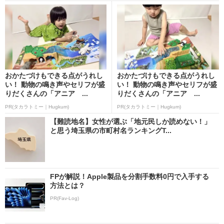
おかたづけもできる点がうれし
おかたづけもできる点がうれし
い！ 動物の鳴き声やセリフが盛
い！ 動物の鳴き声やセリフが盛
りだくさんの「アニア ...
りだくさんの「アニア ...
PR(タカラトミー｜Hugkum)
PR(タカラトミー｜Hugkum)
【難読地名】女性が選ぶ「地元民しか読めない！」
と思う埼玉県の市町村名ランキングT...
FPが解説！Apple製品を分割手数料0円で入手する
方法とは？
PR(Fav-Log)