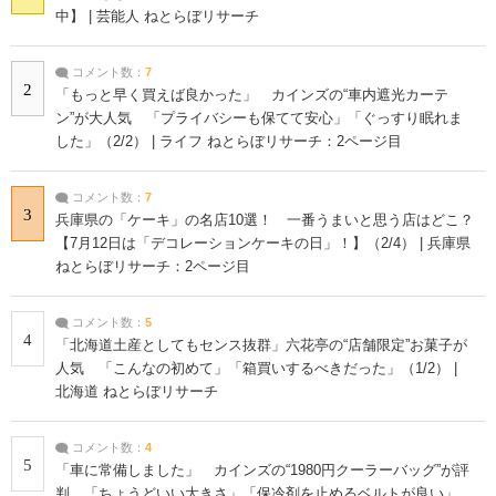
中】 | 芸能人 ねとらぼリサーチ
コメント数：
7
2
「もっと早く買えば良かった」 カインズの“車内遮光カーテ
ン”が大人気 「プライバシーも保てて安心」「ぐっすり眠れま
した」（2/2） | ライフ ねとらぼリサーチ：2ページ目
コメント数：
7
3
兵庫県の「ケーキ」の名店10選！ 一番うまいと思う店はどこ？
【7月12日は「デコレーションケーキの日」！】（2/4） | 兵庫県
ねとらぼリサーチ：2ページ目
コメント数：
5
4
「北海道土産としてもセンス抜群」六花亭の“店舗限定”お菓子が
人気 「こんなの初めて」「箱買いするべきだった」（1/2） |
北海道 ねとらぼリサーチ
コメント数：
4
5
「車に常備しました」 カインズの“1980円クーラーバッグ”が評
判 「ちょうどいい大きさ」「保冷剤を止めるベルトが良い」