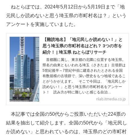
ねとらぼでは、2024年5月12日から5月19日まで「地
ITの今と未来を見通す
元民しか読めないと思う埼玉県の市町村名は？」という
アンケートを実施していました。
スマホと通信の最新トレンド
進化するPCとデバイスの未来
【難読地名】「地元民しか読めない！」と
思う埼玉県の市町村名はどれ？ 3つの市を
好きが集まる 比べて選べる
紹介！ | 埼玉県 ねとらぼリサーチ
首都圏に属し、東京都の北隣に位置する埼玉県。
ビジネスと働き方のヒント
県名の由来ともいわれる埼玉（さきたま）古墳群は
5世紀後半～7世紀中頃に建造されたとされる全国
有数規模の古墳群で、深い歴史をもつ地域であるこ
AI活用のいまが分かる
とがうかがえます。 そこで今回は、「地元民しか
読めない！」と思う埼玉県の市町村名をアンケー
企業ITのトレンドを詳説
ト！ 読み方が特に難しいと感じる自治…
nlab.itmedia.co.jp
経営リーダーのコミュニティ
本記事では全国の50代からご投票いただいた224票の
マーケ×ITの今がよく分かる
結果を抽出して紹介します。全国の50代から「地元民し
ITエンジニア向け専門サイト
か読めない」と思われているのは、埼玉県のどの市町村