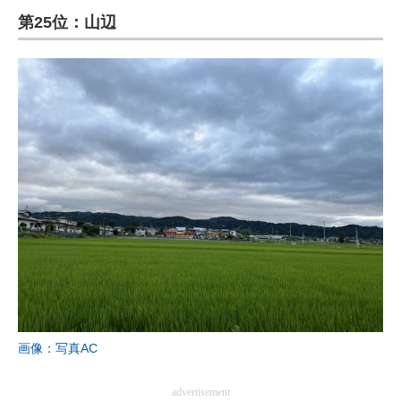
第25位：山辺
ITの今と未来を見通す
スマホと通信の最新トレンド
進化するPCとデバイスの未来
好きが集まる 比べて選べる
ビジネスと働き方のヒント
AI活用のいまが分かる
企業ITのトレンドを詳説
経営リーダーのコミュニティ
マーケ×ITの今がよく分かる
画像：写真AC
ITエンジニア向け専門サイト
advertisement