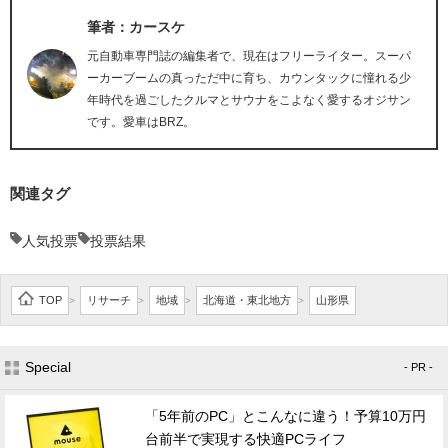
筆者：カースケ
元自動車専門誌の編集者で、現在はフリーライター。スーパ
ーカーブームの真っただ中に育ち、カウンタックに憧れる少
年時代を過ごしたクルマとサウナをこよなく愛するオジサン
です。愛車はBRZ。
関連タグ
人気投票
投票結果
TOP
リサーチ
地域
北海道・東北地方
山形県
>
>
>
>
Special
- PR -
「5年前のPC」とこんなに違う！予算10万円
台前半で実現する快適PCライフ