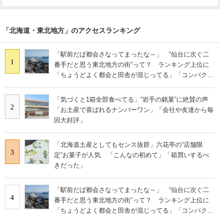
「北海道・東北地方」のアクセスランキング
「駅前だば都会さなってまったな～」 “仙台に次ぐ二
1
番手だと思う東北地方の街”って？ ランキング上位に
「ちょうどよく都会と田舎が混じってる」「コンパクト
にまとまったいい街」の声
「気づくと1箱全部食べてる」“岩手の銘菓”に絶賛の声
2
「お土産で喜ばれるナンバーワン」「会社や友達から毎
回大好評」
「北海道土産としてもセンス抜群」六花亭の“店舗限
3
定”お菓子が人気 「こんなの初めて」「箱買いするべ
きだった」
「駅前だば都会さなってまったな～」 “仙台に次ぐ二
4
番手だと思う東北地方の街”って？ ランキング上位に
「ちょうどよく都会と田舎が混じってる」「コンパクト