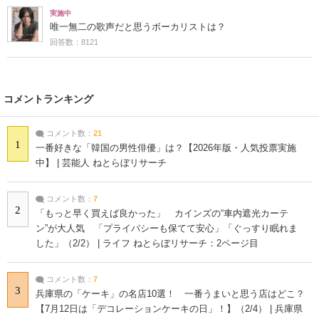
実施中
唯一無二の歌声だと思うボーカリストは？
回答数：8121
コメントランキング
コメント数：
21
1
一番好きな「韓国の男性俳優」は？【2026年版・人気投票実施
中】 | 芸能人 ねとらぼリサーチ
コメント数：
7
2
「もっと早く買えば良かった」 カインズの“車内遮光カーテ
ン”が大人気 「プライバシーも保てて安心」「ぐっすり眠れま
した」（2/2） | ライフ ねとらぼリサーチ：2ページ目
コメント数：
7
3
兵庫県の「ケーキ」の名店10選！ 一番うまいと思う店はどこ？
【7月12日は「デコレーションケーキの日」！】（2/4） | 兵庫県