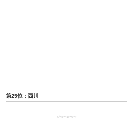
企業向けIT製品の総合サイト
IT製品の技術・比較・事例
製造業のIT導入・活用を支援
モノづくり技術者専門サイト
エレクトロニクス専門サイト
電子設計の基本と応用
エネルギーの専門メディア
第25位：西川
建設×テクノロジーの最前線
ちょっと気になるネットの話題
advertisement