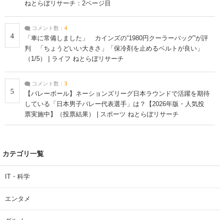
ねとらぼリサーチ：2ページ目
コメント数：
4
4
「車に常備しました」 カインズの“1980円クーラーバッグ”が評
判 「ちょうどいい大きさ」「保冷剤を止めるベルトが良い」
（1/5） | ライフ ねとらぼリサーチ
コメント数：
3
5
【バレーボール】ネーションズリーグ日本ラウンドで活躍を期待
している「日本男子バレー代表選手」は？【2026年版・人気投
票実施中】（投票結果） | スポーツ ねとらぼリサーチ
カテゴリ一覧
IT・科学
エンタメ