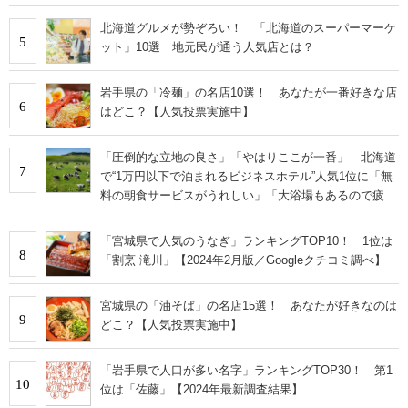
にまとまったいい街」の声
北海道グルメが勢ぞろい！ 「北海道のスーパーマーケ
5
ット」10選 地元民が通う人気店とは？
岩手県の「冷麺」の名店10選！ あなたが一番好きな店
6
はどこ？【人気投票実施中】
「圧倒的な立地の良さ」「やはりここが一番」 北海道
7
で“1万円以下で泊まれるビジネスホテル”人気1位に「無
料の朝食サービスがうれしい」「大浴場もあるので疲れ
が取れます！」の声
「宮城県で人気のうなぎ」ランキングTOP10！ 1位は
8
「割烹 滝川」【2024年2月版／Googleクチコミ調べ】
宮城県の「油そば」の名店15選！ あなたが好きなのは
9
どこ？【人気投票実施中】
「岩手県で人口が多い名字」ランキングTOP30！ 第1
10
位は「佐藤」【2024年最新調査結果】