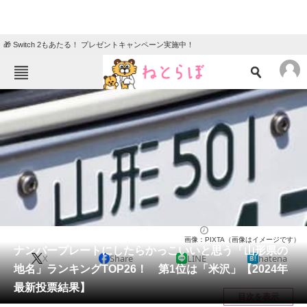
🎁 Switch 2もあたる！ プレゼントキャンペーン実施中！
ねとらぼメニュー
TOP
ニュース
エンタメ
クイズ
グルメ
地域
住まい
教育・育児
動物
リサーチ
山形県
2024/07/05 17:55（公開）
画像：PIXTA（画像はイメージです）
会員記事
ナンバープレートにしたらかっこいいと思う「山形県の
X
Share
LINE
hatena
地名」ランキングTOP26！ 第1位は「米沢」【2024年
メディア
最新投票結果】
目次を表示
注目記事を集めた総合ページ