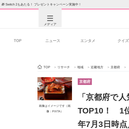
🎁 Switch 2もあたる！ プレゼントキャンペーン実施中！
メディア
TOP
ニュース
エンタメ
クイズ
注目記事を集めた総合ページ
ITの今
TOP
>
リサーチ
>
地域
>
近畿地方
>
京都府
>
ビジネスと働き方のヒント
AI活用
京都府
「京都府で人
ITエンジニア向け専門サイト
企業向けI
画像はイメージです（画
TOP10！ 1
像：PIXTA）
年7月3日時点