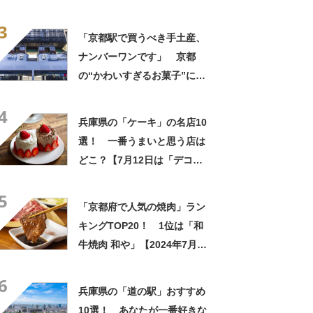
響 「一目惚れです」「変な
3
声出た」「まとめ買いする」
「京都駅で買うべき手土産、
ナンバーワンです」 京都
の“かわいすぎるお菓子”に反
響 「一目惚れです」「変な
4
声出た」「まとめ買いする」
兵庫県の「ケーキ」の名店10
選！ 一番うまいと思う店は
どこ？【7月12日は「デコレ
ーションケーキの日」！】
5
「京都府で人気の焼肉」ラン
キングTOP20！ 1位は「和
牛焼肉 和や」【2024年7月版
／Googleクチコミ】
6
兵庫県の「道の駅」おすすめ
10選！ あなたが一番好きな