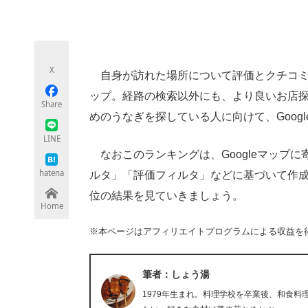
モノづくり技術者専門サイト
エレクトロ
X
自身が訪れた場所について評価とクチコミな
ちょっと気になるネットの話題
ップ。経路の検索以外にも、より良いお店
Share
めのうなぎを探している人に向けて、Goog
LINE
なおこのランキングは、Googleマップ
hatena
ルタ」「評価フィルタ」などに基づいて作成さ
位の結果を見ていきましょう。
Home
※本ページはアフィリエイトプログラムによる収益を
筆者：しょう湯
1979年生まれ。料理学校を卒業後、和食料