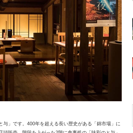
与」です。400年を超える長い歴史がある「錦市場」に
店頭販売、階段を上がった2階に食事処の「味彩のと与」