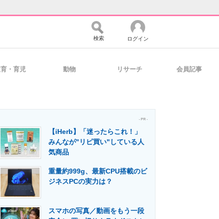
検索
ログイン
教育・育児
動物
リサーチ
会員記事
バイスの未来
好きが集まる 比べて選べる
- PR -
【iHerb】「迷ったらこれ！」
コミュニティ
マーケ×ITの今がよく分かる
みんなが"リピ買い"している人
気商品
重量約999g、最新CPU搭載のビ
・活用を支援
ジネスPCの実力は？
スマホの写真／動画をもう一段