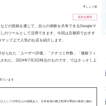
ニクス専門サイト
電子設計の基本と応用
エネルギーの専
しょう湯
目次を表示
どの投稿を通じて、自らの体験を共有できるGoogleマ
探しのツールとして活用できます。今回は京都府でおすす
leマップ上で人気のお店を紹介します。
に寄せられた「ユーザー評価」「クチコミ件数」「価格フィ
れた、2024年7月3日時点のものです。ではさっそく上
得ています
理人として10年以上の経験あり。日本各地の郷土料理や季節の食材に触れ