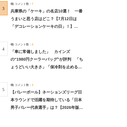
サーチ：2ページ目
コメント数：
7
3
兵庫県の「ケーキ」の名店10選！ 一番
うまいと思う店はどこ？【7月12日は
「デコレーションケーキの日」！】
（2/4） | 兵庫県 ねとらぼリサーチ：2ペ
ージ目
コメント数：
4
4
「車に常備しました」 カインズ
の“1980円クーラーバッグ”が評判 「ち
ょうどいい大きさ」「保冷剤を止めるベ
ルトが良い」（1/5） | ライフ ねとらぼ
リサーチ
コメント数：
3
5
【バレーボール】ネーションズリーグ日
本ラウンドで活躍を期待している「日本
男子バレー代表選手」は？【2026年版・
人気投票実施中】（投票結果） | スポー
ツ ねとらぼリサーチ