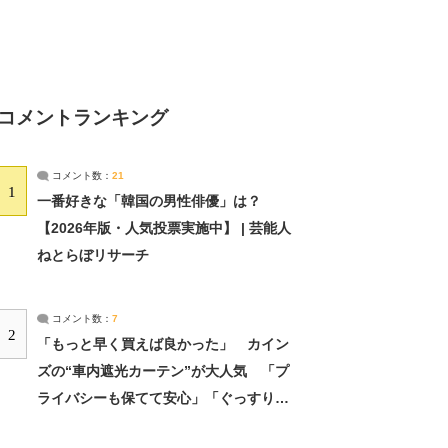
コメントランキング
コメント数：
21
1
一番好きな「韓国の男性俳優」は？
【2026年版・人気投票実施中】 | 芸能人
ねとらぼリサーチ
コメント数：
7
2
「もっと早く買えば良かった」 カイン
ズの“車内遮光カーテン”が大人気 「プ
ライバシーも保てて安心」「ぐっすり眠
れました」（2/2） | ライフ ねとらぼリ