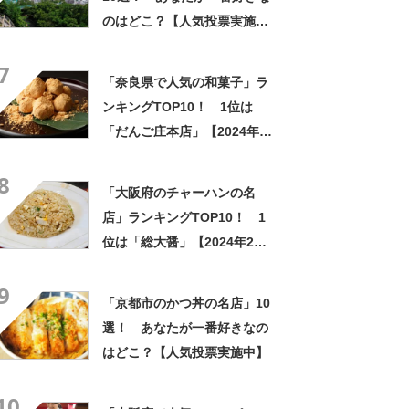
のはどこ？【人気投票実施
中】
7
「奈良県で人気の和菓子」ラ
ンキングTOP10！ 1位は
「だんご庄本店」【2024年1
月版／Googleクチコミ調べ】
8
「大阪府のチャーハンの名
店」ランキングTOP10！ 1
位は「総大醤」【2024年2月3
日時点／SARAH】
9
「京都市のかつ丼の名店」10
選！ あなたが一番好きなの
はどこ？【人気投票実施中】
10