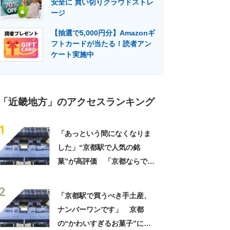
安全に 買い切りクラウドストレ
門メディア
建設×テクノロジーの最前線
ージ
【抽選で5,000円分】Amazonギ
フトカードが当たる！読者アン
ケート実施中
「近畿地方」のアクセスランキング
1
「あっという間になくなりま
した」“京都駅で人気の銘
菓”が高評価 「京都ならでは
のお菓子」「ガチでうまいで
2
す」「職場ばら撒き用にぴっ
「京都駅で買うべき手土産、
たり」
ナンバーワンです」 京都
の“かわいすぎるお菓子”に反