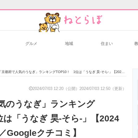
グルメ
地域
住まい
と未来を見通す
スマホと通信の最新トレンド
進化するPCとデ
「京都府で人気のうなぎ」ランキングTOP10！ 1位は「うなぎ 昊-そら-」【2024年7月3日時点／Googleクチコミ】
のいまが分かる
企業ITのトレンドを詳説
経営リーダーの
2024/07/03 12:20（公開）
2024/07/03 12:50（更新）
気のうなぎ」ランキング
T製品の総合サイト
IT製品の技術・比較・事例
製造業のIT導入
位は「うなぎ 昊-そら-」【2024
／Googleクチコミ】