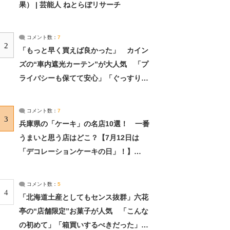
果） | 芸能人 ねとらぼリサーチ
コメント数：
7
2
「もっと早く買えば良かった」 カイン
ズの“車内遮光カーテン”が大人気 「プ
ライバシーも保てて安心」「ぐっすり眠
れました」（2/2） | ライフ ねとらぼリ
サーチ：2ページ目
コメント数：
7
3
兵庫県の「ケーキ」の名店10選！ 一番
うまいと思う店はどこ？【7月12日は
「デコレーションケーキの日」！】
（2/4） | 兵庫県 ねとらぼリサーチ：2ペ
ージ目
コメント数：
5
4
「北海道土産としてもセンス抜群」六花
亭の“店舗限定”お菓子が人気 「こんな
の初めて」「箱買いするべきだった」