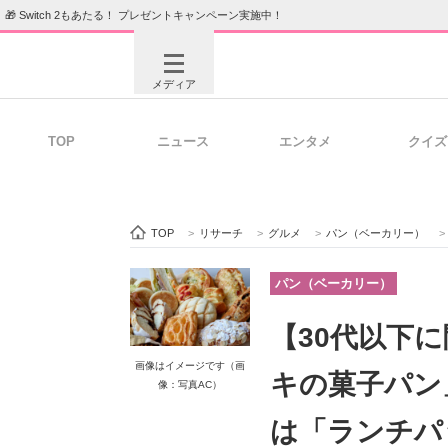
🎁 Switch 2もあたる！ プレゼントキャンペーン実施中！
メディア
TOP
ニュース
エンタメ
クイズ
注目記事を集めた総合ページ
ITの今
TOP
>
リサーチ
>
グルメ
>
パン（ベーカリー）
>
ビジネスと働き方のヒント
AI活用
パン（ベーカリー）
【30代以下
画像はイメージです（画
ITエンジニア向け専門サイト
企業向けI
キの菓子パン
像：写真AC）
は「ランチパ