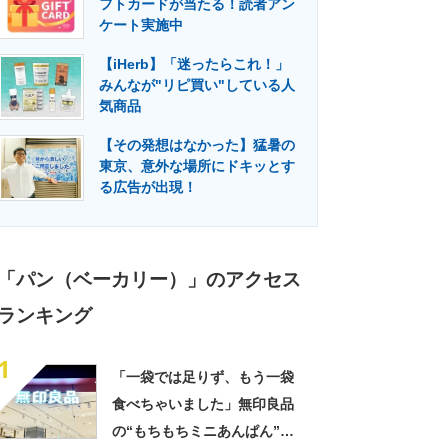
フトカードが当たる！読者アン
門メディア
建設×テクノロジーの最前線
ケート実施中
【iHerb】「迷ったらこれ！」
みんなが"リピ買い"している人
気商品
【その発想はなかった】猛暑の
東京、意外な場所にドキッとす
る広告が出現！
「パン（ベーカリー）」のアクセス
ランキング
1
「一袋では足りず、もう一袋
食べちゃいました」無印良品
の“もちもちミニあんぱん”が