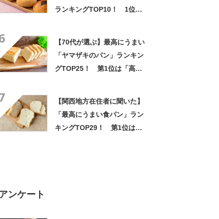
ランキングTOP10！ 1位は
「友永パン屋」
6
【70代が選ぶ】最高にうまい
「ヤマザキのパン」ランキン
グTOP25！ 第1位は「高級
つぶあん」【4月12日はパン
7
の記念日】
【関西地方在住者に聞いた】
「最高にうまい食パン」ラン
キングTOP29！ 第1位は
「超熟（Pasco）」【2026年
最新調査結果】
アンケート