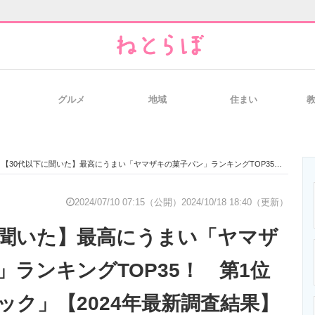
グルメ
地域
住まい
と未来を見通す
スマホと通信の最新トレンド
進化するPCとデ
【30代以下に聞いた】最高にうまい「ヤマザキの菓子パン」ランキングTOP35！ 第1位は「ランチパック」【2024年最新調査結果】
のいまが分かる
企業ITのトレンドを詳説
経営リーダーの
2024/07/10 07:15（公開）
2024/10/18 18:40（更新）
に聞いた】最高にうまい「ヤマザ
T製品の総合サイト
IT製品の技術・比較・事例
製造業のIT導入
」ランキングTOP35！ 第1位
ック」【2024年最新調査結果】