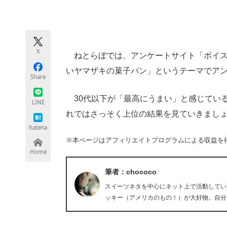
モノづくり技術者専門サイト
エレクトロ
X
ねとらぼでは、アンケートサイト「ボイス
ちょっと気になるネットの話題
いヤマザキの菓子パン」というテーマでア
Share
30代以下が「最高にうまい」と感じてい
LINE
れではさっそく上位の結果を見ていきまし
hatena
※本ページはアフィリエイトプログラムによる収益を
Home
筆者：chococo
スイーツネタを中心にネット上で活動している
ッキー（アメリカのもの！）が大好物。自分