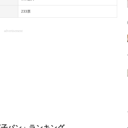
233票
advertisement
菓子パン」ランキング