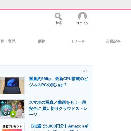
検索
ログイン
教育・育児
動物
リサーチ
会員記事
バイスの未来
好きが集まる 比べて選べる
- PR -
重量約999g、最新CPU搭載のビ
コミュニティ
マーケ×ITの今がよく分かる
ジネスPCの実力は？
スマホの写真／動画をもう一段
・活用を支援
安全に 買い切りクラウドストレ
ージ
【抽選で5,000円分】Amazonギ