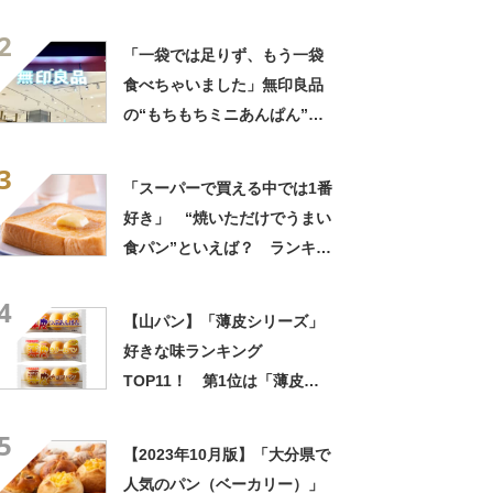
好評 「あんこも甘すぎず」
2
「リピ買い決定です」
「一袋では足りず、もう一袋
食べちゃいました」無印良品
の“もちもちミニあんぱん”が
好評 「あんこも甘すぎず」
3
「リピ買い決定です」
「スーパーで買える中では1番
好き」 “焼いただけでうまい
食パン”といえば？ ランキン
グ上位に「ハリウッドザコシ
4
ショウのせいで購入」「無意
【山パン】「薄皮シリーズ」
識にかごに入れていた…」の
好きな味ランキング
声も
TOP11！ 第1位は「薄皮ク
リームパン」！【2023年最新
5
投票結果】
【2023年10月版】「大分県で
人気のパン（ベーカリー）」