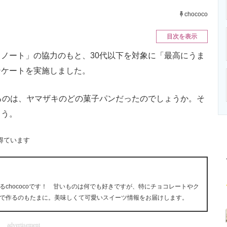
ニクス専門サイト
電子設計の基本と応用
エネルギーの専
chococo
目次を表示
ノート」の協力のもと、30代以下を対象に「最高にうま
ンケートを実施しました。
るのは、ヤマザキのどの菓子パンだったのでしょうか。そ
ょう。
得ています
chococoです！ 甘いものは何でも好きですが、特にチョコレートやク
で作るのもたまに。美味しくて可愛いスイーツ情報をお届けします。
advertisement