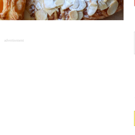
advertisement