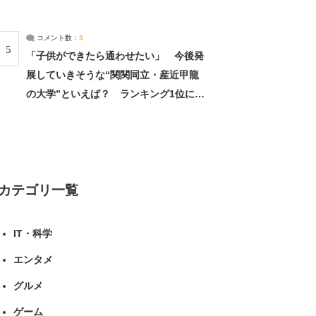
（1/2） | 北海道 ねとらぼリサーチ
コメント数：
3
5
「子供ができたら通わせたい」 今後発
展していきそうな“関関同立・産近甲龍
の大学”といえば？ ランキング1位に学
生の声「学問の街のように多様に学べ
る」「就職や進学の実績も高い」 | 大学
ねとらぼリサーチ
カテゴリ一覧
IT・科学
エンタメ
グルメ
ゲーム