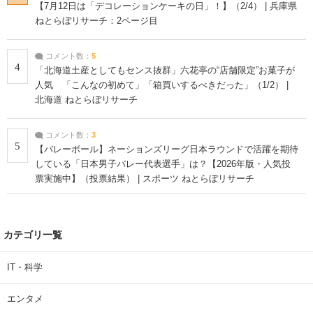
【7月12日は「デコレーションケーキの日」！】（2/4） | 兵庫県
ねとらぼリサーチ：2ページ目
コメント数：
5
4
「北海道土産としてもセンス抜群」六花亭の“店舗限定”お菓子が
人気 「こんなの初めて」「箱買いするべきだった」（1/2） |
北海道 ねとらぼリサーチ
コメント数：
3
5
【バレーボール】ネーションズリーグ日本ラウンドで活躍を期待
している「日本男子バレー代表選手」は？【2026年版・人気投
票実施中】（投票結果） | スポーツ ねとらぼリサーチ
カテゴリ一覧
IT・科学
エンタメ