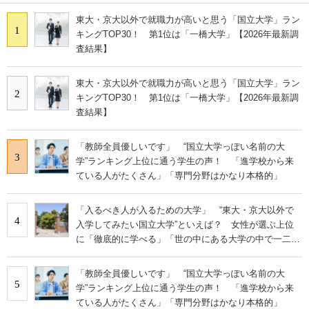
東大・京大以外で就職力が高いと思う「国立大学」ラン
1
キングTOP30！ 第1位は「一橋大学」【2026年最新調
査結果】
東大・京大以外で就職力が高いと思う「国立大学」ラン
2
キングTOP30！ 第1位は「一橋大学」【2026年最新調
査結果】
「教師全員優しいです」 “国立大学っぽい名前の大
3
学”ランキング上位に通う学生の声！ 「進学校から来
ている人がたくさん」「専門分野はかなり本格的」
「入るべき人が入るための大学」 “東大・京大以外で
4
入学してみたい国立大学”といえば？ 女性が選ぶ上位
に「徹底的に学べる」「世の中にある大学の中で一二を
争うレベルの先端設備」の声
「教師全員優しいです」 “国立大学っぽい名前の大
5
学”ランキング上位に通う学生の声！ 「進学校から来
ている人がたくさん」「専門分野はかなり本格的」