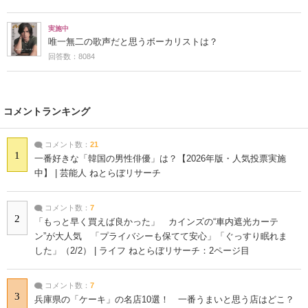
実施中
唯一無二の歌声だと思うボーカリストは？
回答数：8084
コメントランキング
コメント数：
21
1
一番好きな「韓国の男性俳優」は？【2026年版・人気投票実施
中】 | 芸能人 ねとらぼリサーチ
コメント数：
7
2
「もっと早く買えば良かった」 カインズの“車内遮光カーテ
ン”が大人気 「プライバシーも保てて安心」「ぐっすり眠れま
した」（2/2） | ライフ ねとらぼリサーチ：2ページ目
コメント数：
7
3
兵庫県の「ケーキ」の名店10選！ 一番うまいと思う店はどこ？