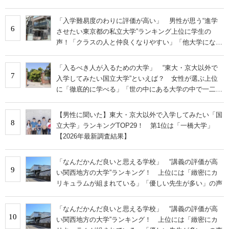
「入学難易度のわりに評価が高い」 男性が思う“進学
6
させたい東京都の私立大学”ランキング上位に学生の
声！「クラスの人と仲良くなりやすい」「他大学にない
学科も」
「入るべき人が入るための大学」 “東大・京大以外で
7
入学してみたい国立大学”といえば？ 女性が選ぶ上位
に「徹底的に学べる」「世の中にある大学の中で一二を
争うレベルの先端設備」の声
【男性に聞いた】東大・京大以外で入学してみたい「国
8
立大学」ランキングTOP29！ 第1位は「一橋大学」
【2026年最新調査結果】
「なんだかんだ良いと思える学校」 “講義の評価が高
9
い関西地方の大学”ランキング！ 上位には「緻密にカ
リキュラムが組まれている」「優しい先生が多い」の声
「なんだかんだ良いと思える学校」 “講義の評価が高
10
い関西地方の大学”ランキング！ 上位には「緻密にカ