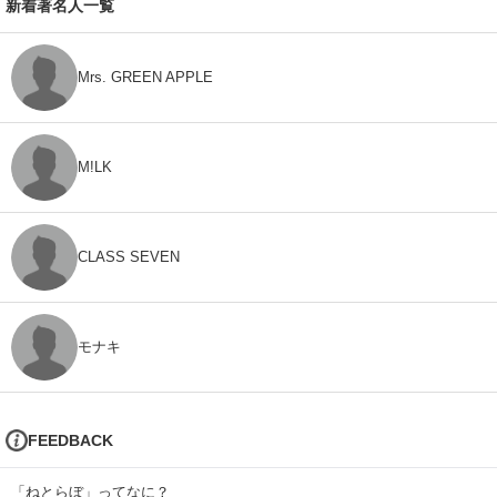
新着著名人一覧
Mrs. GREEN APPLE
M!LK
CLASS SEVEN
モナキ
FEEDBACK
「ねとらぼ」ってなに？