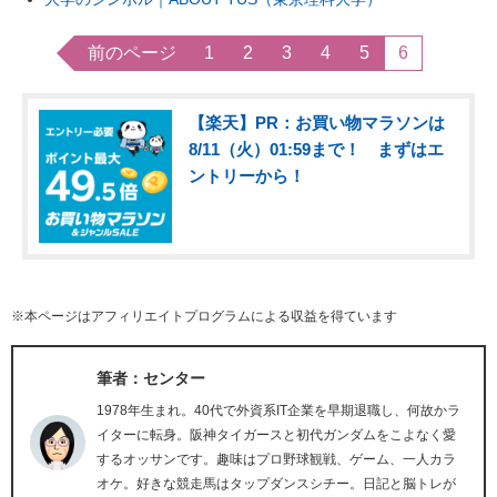
前のページ
1
2
3
4
5
6
【楽天】PR：お買い物マラソンは
8/11（火）01:59まで！ まずはエ
ントリーから！
※本ページはアフィリエイトプログラムによる収益を得ています
筆者：センター
1978年生まれ。40代で外資系IT企業を早期退職し、何故かラ
イターに転身。阪神タイガースと初代ガンダムをこよなく愛
するオッサンです。趣味はプロ野球観戦、ゲーム、一人カラ
オケ。好きな競走馬はタップダンスシチー。日記と脳トレが