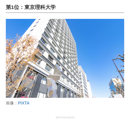
第1位：東京理科大学
ITの今と未来を見通す
スマホと通信の最新トレンド
進化するPCとデバイスの未来
好きが集まる 比べて選べる
ビジネスと働き方のヒント
AI活用のいまが分かる
企業ITのトレンドを詳説
経営リーダーのコミュニティ
画像：
PIXTA
マーケ×ITの今がよく分かる
advertisement
ITエンジニア向け専門サイト