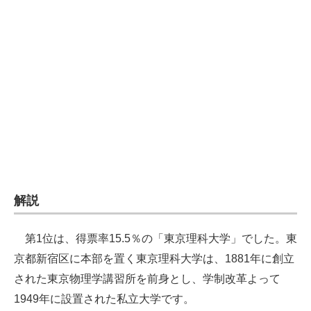
企業向けIT製品の総合サイト
IT製品の技術・比較・事例
製造業のIT導入・活用を支援
モノづくり技術者専門サイト
エレクトロニクス専門サイト
電子設計の基本と応用
エネルギーの専門メディア
解説
建設×テクノロジーの最前線
第1位は、得票率15.5％の「東京理科大学」でした。東
ちょっと気になるネットの話題
京都新宿区に本部を置く東京理科大学は、1881年に創立
された東京物理学講習所を前身とし、学制改革よって
1949年に設置された私立大学です。