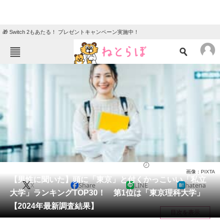
🎁 Switch 2もあたる！ プレゼントキャンペーン実施中！
ねとらぼメニュー
TOP
ニュース
エンタメ
クイズ
グルメ
地域
住まい
教育・育児
動物
リサーチ
大学
2024/07/09 20:50（公開）
画像：PIXTA
会員記事
【男性に聞いた】頭に「東京」と付くかっこいい「私立
X
Share
LINE
hatena
大学」ランキングTOP30！ 第1位は「東京理科大学」
メディア
【2024年最新調査結果】
目次を表示
注目記事を集めた総合ページ