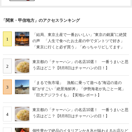
「関東・甲信地方」のアクセスランキング
「結局、東京土産で一番おいしい」“東京の銘菓”に絶賛
1
の声 「人生で食べたお土産の中でダントツで好き」
「東京に行くと必ず買う」「めっちゃリピしてます」
東京都の「チャーハン」の名店10選！ 一番うまいと思
2
う店はどこ？【8月8日はチャーハンの日！】
「まるで魚市場」 漁船に乗って遊べる“海辺の道の
3
駅”がすごい「絶景海鮮丼」「伊勢海老が丸ごと一尾」
「巨大アジフライも」【実地レポート】
東京都の「チャーハン」の名店10選！ 一番うまいと思
4
う店はどこ？【8月8日はチャーハンの日！】
個性豊かで絶品のイタリアンかき氷が味わえるお店など