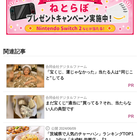
関連記事
合同会社デジタルファーム
「宝くじ、運じゃなかった」当たる人は“同じこ
と”してる
PR
合同会社デジタルファーム
まだ宝くじ“適当に”買ってる？それ、当たらな
い人の典型です
PR
公開 2024/06/09
「茨城県で人気のチャーハン」ランキングTOP1
0！ 1位は「大成軒 学園店」【2...