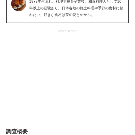
1979年生まれ。料理学校を卒業後、和食料理人として10
企業向けIT製品の総合サイト
年以上の経験あり。日本各地の郷土料理や季節の食材に触
れたい。好きな食材は菜の花とめかぶ。
IT製品の技術・比較・事例
advertisement
製造業のIT導入・活用を支援
モノづくり技術者専門サイト
エレクトロニクス専門サイト
電子設計の基本と応用
エネルギーの専門メディア
建設×テクノロジーの最前線
ちょっと気になるネットの話題
調査概要