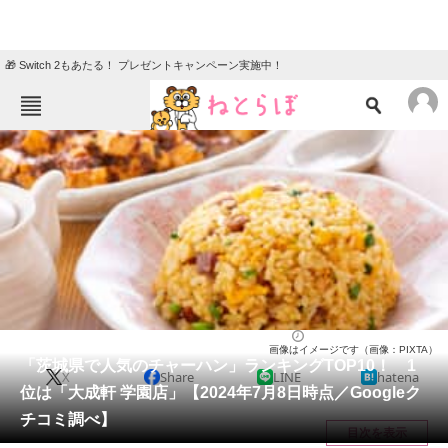
🎁 Switch 2もあたる！ プレゼントキャンペーン実施中！
ねとらぼメニュー
TOP
ニュース
エンタメ
クイズ
グルメ
地域
住まい
教育・育児
動物
リサーチ
茨城県
2024/07/09 12:00（公開）
画像はイメージです（画像：PIXTA）
会員記事
「茨城県で人気のチャーハン」ランキングTOP10！ 1
X
Share
LINE
hatena
位は「大成軒 学園店」【2024年7月8日時点／Googleク
メディア
チコミ調べ】
目次を表示
注目記事を集めた総合ページ