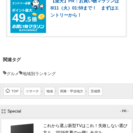
【楽天】PR：お買い物マラソンは
8/11（火）01:59まで！ まずはエ
ントリーから！
関連タグ
グルメ
地域別ランキング
TOP
リサーチ
地域
関東・甲信地方
茨城県
>
>
>
>
Special
- PR -
これから選ぶ新型TVはこれ！失敗しない選び
方と、2026年夏の一押しモデル