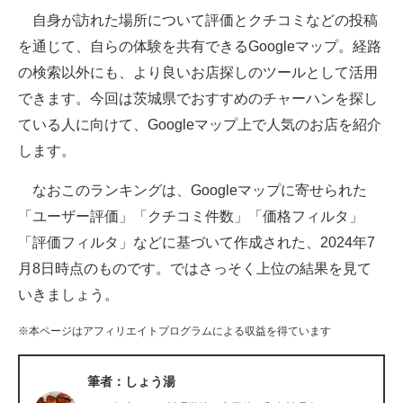
自身が訪れた場所について評価とクチコミなどの投稿
ITの今と未来を見通す
を通じて、自らの体験を共有できるGoogleマップ。経路
の検索以外にも、より良いお店探しのツールとして活用
スマホと通信の最新トレンド
できます。今回は茨城県でおすすめのチャーハンを探し
進化するPCとデバイスの未来
ている人に向けて、Googleマップ上で人気のお店を紹介
します。
好きが集まる 比べて選べる
なおこのランキングは、Googleマップに寄せられた
ビジネスと働き方のヒント
「ユーザー評価」「クチコミ件数」「価格フィルタ」
AI活用のいまが分かる
「評価フィルタ」などに基づいて作成された、2024年7
月8日時点のものです。ではさっそく上位の結果を見て
企業ITのトレンドを詳説
いきましょう。
経営リーダーのコミュニティ
※本ページはアフィリエイトプログラムによる収益を得ています
マーケ×ITの今がよく分かる
筆者：しょう湯
ITエンジニア向け専門サイト