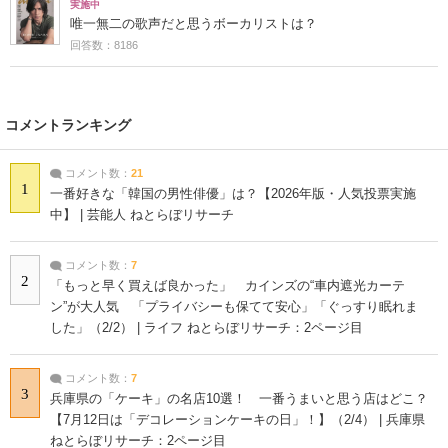
実施中
唯一無二の歌声だと思うボーカリストは？
回答数：8186
コメントランキング
コメント数：
21
1
一番好きな「韓国の男性俳優」は？【2026年版・人気投票実施
中】 | 芸能人 ねとらぼリサーチ
コメント数：
7
2
「もっと早く買えば良かった」 カインズの“車内遮光カーテ
ン”が大人気 「プライバシーも保てて安心」「ぐっすり眠れま
した」（2/2） | ライフ ねとらぼリサーチ：2ページ目
コメント数：
7
3
兵庫県の「ケーキ」の名店10選！ 一番うまいと思う店はどこ？
【7月12日は「デコレーションケーキの日」！】（2/4） | 兵庫県
ねとらぼリサーチ：2ページ目