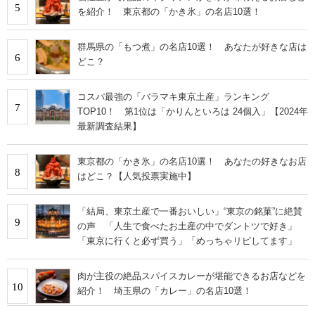
5
を紹介！ 東京都の「かき氷」の名店10選！
群馬県の「もつ煮」の名店10選！ あなたが好きな店は
6
どこ？
コスパ最強の「バラマキ東京土産」ランキング
7
TOP10！ 第1位は「かりんといろは 24個入」【2024年
最新調査結果】
東京都の「かき氷」の名店10選！ あなたの好きなお店
8
はどこ？【人気投票実施中】
「結局、東京土産で一番おいしい」“東京の銘菓”に絶賛
9
の声 「人生で食べたお土産の中でダントツで好き」
「東京に行くと必ず買う」「めっちゃリピしてます」
肉が主役の絶品スパイスカレーが堪能できるお店などを
10
紹介！ 埼玉県の「カレー」の名店10選！