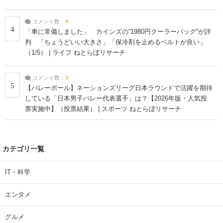
コメント数：
4
4
「車に常備しました」 カインズの“1980円クーラーバッグ”が評
判 「ちょうどいい大きさ」「保冷剤を止めるベルトが良い」
（1/5） | ライフ ねとらぼリサーチ
コメント数：
3
5
【バレーボール】ネーションズリーグ日本ラウンドで活躍を期待
している「日本男子バレー代表選手」は？【2026年版・人気投
票実施中】（投票結果） | スポーツ ねとらぼリサーチ
カテゴリ一覧
IT・科学
エンタメ
グルメ