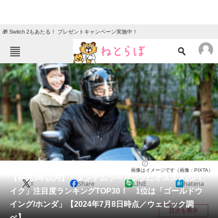
🎁 Switch 2もあたる！ プレゼントキャンペーン実施中！
ねとらぼメニュー
TOP
ニュース
エンタメ
クイズ
グルメ
地域
住まい
教育・育児
動物
リサーチ
バイク
2024/07/12 11:20（公開）
画像はイメージです（画像：PIXTA）
会員記事
【発売3年以内】「タンデムツーリングにオススメのバ
X
Share
LINE
hatena
イク」注目度ランキングTOP30！ 1位は「ゴールドウ
メディア
イング/ホンダ」【2024年7月8日時点／ウェビック調
目次を表示
べ】
注目記事を集めた総合ページ