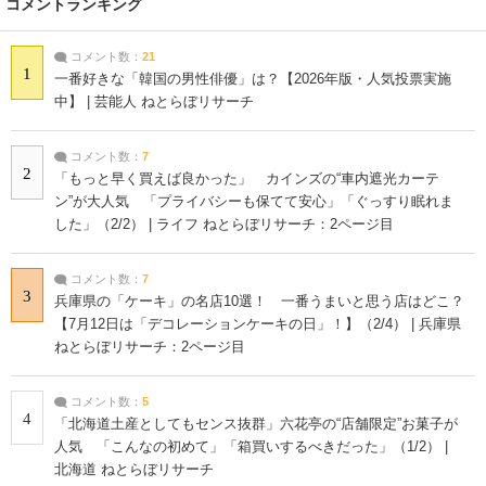
コメントランキング
コメント数：
21
1
一番好きな「韓国の男性俳優」は？【2026年版・人気投票実施
中】 | 芸能人 ねとらぼリサーチ
コメント数：
7
2
「もっと早く買えば良かった」 カインズの“車内遮光カーテ
ン”が大人気 「プライバシーも保てて安心」「ぐっすり眠れま
した」（2/2） | ライフ ねとらぼリサーチ：2ページ目
コメント数：
7
3
兵庫県の「ケーキ」の名店10選！ 一番うまいと思う店はどこ？
【7月12日は「デコレーションケーキの日」！】（2/4） | 兵庫県
ねとらぼリサーチ：2ページ目
コメント数：
5
4
「北海道土産としてもセンス抜群」六花亭の“店舗限定”お菓子が
人気 「こんなの初めて」「箱買いするべきだった」（1/2） |
北海道 ねとらぼリサーチ