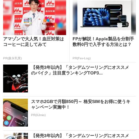
アマゾンで大人気！血圧対策は
FPが解説！Apple製品を分割手
コーヒーに足してみて
数料0円で入手する方法とは？
PR(森永乳業)
PR(Fav-Log)
【発売3年以内】「タンデムツーリングにオススメ
のバイク」注目度ランキングTOP3...
スマホ2GBで月額850円～ 格安SIMをお得に使うキ
ャンペーン実施中！
PR(IIJmio)
【発売3年以内】「タンデムツーリングにオススメ