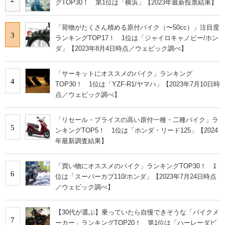
グTOP30！ 第1位は「横浜」【2023年最新投票結果】
「荷物がたくさん積める原付バイク（〜50cc）」注目度
3
ランキングTOP17！ 1位は「ジャイロキャノピー/ホン
ダ」【2023年8月4日時点／ウェビック調べ】
「サーキットにオススメのバイク」ランキング
4
TOP30！ 1位は「YZF-R1/ヤマハ」【2023年7月10日時
点／ウェビック調べ】
「リセール・プライスの高い原付一種・二種バイク」ラ
5
ンキングTOP5！ 1位は「ホンダ・リード125」【2024
年最新調査結果】
「買い物にオススメのバイク」ランキングTOP30！ 1
6
位は「スーパーカブ110/ホンダ」【2023年7月24日時点
／ウェビック調べ】
【30代が選ぶ】乗っていたら自慢できそうな「バイクメ
7
ーカー」ランキングTOP20！ 第1位は「ハーレーダビ