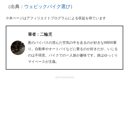
（出典：
ウェビックバイク選び
）
企業向けIT製品の総合サイト
※本ページはアフィリエイトプログラムによる収益を得ています
IT製品の技術・比較・事例
製造業のIT導入・活用を支援
筆者：二輪児
夜のバイパスの澄んだ空気の中を走るのが好きなW800乗
モノづくり技術者専門サイト
り。自動車やオートバイなどに乗るのが好きだが、いじる
のは不得意。バイクでの一人旅が趣味です。旅はゆっくり
エレクトロニクス専門サイト
マイペースが主義。
電子設計の基本と応用
advertisement
エネルギーの専門メディア
建設×テクノロジーの最前線
ちょっと気になるネットの話題