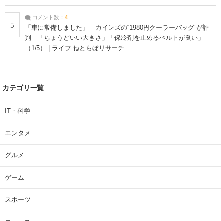
コメント数：
4
5
「車に常備しました」 カインズの“1980円クーラーバッグ”が評
判 「ちょうどいい大きさ」「保冷剤を止めるベルトが良い」
（1/5） | ライフ ねとらぼリサーチ
カテゴリ一覧
IT・科学
エンタメ
グルメ
ゲーム
スポーツ