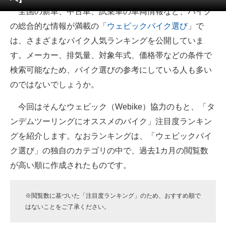
全国の新車、中古車、試乗車の車両情報など、バイク
ITの今と未来を見通す
の総合的な情報が満載の「
ウェビックバイク選び
」で
は、さまざまなバイク人気ランキングを公開していま
スマホと通信の最新トレンド
す。メーカー、排気量、対象年式、価格帯などの条件で
進化するPCとデバイスの未来
検索可能なため、バイク選びの参考にしている人も多い
のではないでしょうか。
好きが集まる 比べて選べる
今回はそんなウェビック（Webike）協力のもと、「タ
ビジネスと働き方のヒント
ンデムツーリングにオススメのバイク」注目度ランキン
AI活用のいまが分かる
グを紹介します。なおランキングは、「ウェビックバイ
ク選び」の独自のカテゴリの中で、過去1カ月の閲覧数
企業ITのトレンドを詳説
が高い順に作成されたものです。
経営リーダーのコミュニティ
マーケ×ITの今がよく分かる
※閲覧数に基づいた「注目度ランキング」のため、おすすめ順で
はないことをご了承ください。
ITエンジニア向け専門サイト