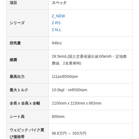
項目
スペック
Z_NEW
シリーズ
Z-RS
Z ALL
排気量
948cc
28.5km/L(国土交通省届出値:60km/h・定地燃
燃費
費値、2名乗車時)
最高出力
111ps/8500rpm
最大トルク
10.0kgf・m/6500rpm
全長 x 全高 x 全幅
2100mm x 1150mm x 865mm
シート高
800mm
ウェビック バイク選
96.8万円 ～ 350万円
び価格帯