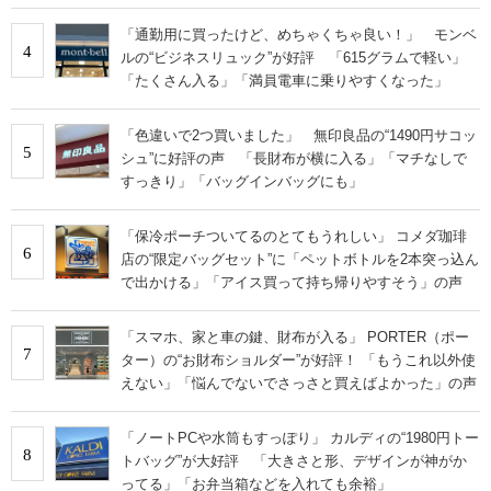
「通勤用に買ったけど、めちゃくちゃ良い！」 モンベ
4
ルの“ビジネスリュック”が好評 「615グラムで軽い」
「たくさん入る」「満員電車に乗りやすくなった」
「色違いで2つ買いました」 無印良品の“1490円サコッ
5
シュ”に好評の声 「長財布が横に入る」「マチなしで
すっきり」「バッグインバッグにも」
「保冷ポーチついてるのとてもうれしい」 コメダ珈琲
6
店の“限定バッグセット”に「ペットボトルを2本突っ込ん
で出かける」「アイス買って持ち帰りやすそう」の声
「スマホ、家と車の鍵、財布が入る」 PORTER（ポー
7
ター）の“お財布ショルダー”が好評！ 「もうこれ以外使
えない」「悩んでないでさっさと買えばよかった」の声
「ノートPCや水筒もすっぽり」 カルディの“1980円トー
8
トバッグ”が大好評 「大きさと形、デザインが神がか
ってる」「お弁当箱などを入れても余裕」