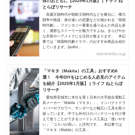
休のおともに【2025年1月版】 | ドラマ ね
とらぼリサーチ
高麗王朝時代や朝鮮王朝時代などを舞台に、権力
闘争や陰謀、身分違いの恋愛などが描かれる「韓国
時代劇」。ファンタジー要素を盛り込んだ作品も多
く、濃密なストーリーが魅力ですよね。きらびやか
な衣装やヘアメイクにも注目が集まります。 本記
事では「韓国時代劇ドラマ」のおすすめ商品を紹介
していきます。[autho…
nlab.itmedia.co.jp
「マキタ（Makita）の工具」おすすめ6
選！ 今年DIYをはじめる人必見のアイテム
を紹介【2025年1月版】 | ライフ ねとらぼ
リサーチ
愛知県安城市に本社を置く日本の大手総合電動工
具メーカー「Makita（マキタ）」。インパクトドラ
イバーやブロワー、サンダーなど幅広い工具を取り
扱っています。中でも外付けのバッテリーを付け替
えて使うことができるコードレス工具は「使いやす
い」「コスパが高い」と評判です。 本記事では
「マキタ（Makita）の工具…