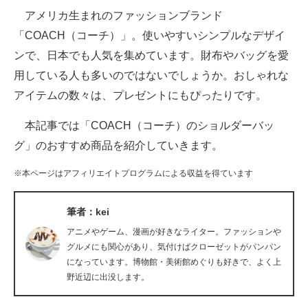
アメリカ生まれのファッションブランド
ITの今と未来を見通す
「COACH（コーチ）」。使いやすいシンプルなデザイ
ンで、日本でも人気を集めています。財布やバッグを愛
スマホと通信の最新トレンド
用している人も多いのではないでしょうか。おしゃれな
進化するPCとデバイスの未来
アイテムの数々は、プレゼントにもぴったりです。
好きが集まる 比べて選べる
本記事では「COACH（コーチ）のショルダーバッ
グ」のおすすめ商品を紹介していきます。
ビジネスと働き方のヒント
※本ページはアフィリエイトプログラムによる収益を得ています
AI活用のいまが分かる
企業ITのトレンドを詳説
筆者：kei
アニメやゲーム、漫画が好きなライター。ファッションや
経営リーダーのコミュニティ
グルメにも関心があり、気付けばクローゼットがパンパン
になっています。博物館・美術館めぐりも好きで、よく上
マーケ×ITの今がよく分かる
野近辺に出没します。
ITエンジニア向け専門サイト