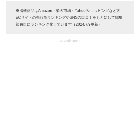
企業向けIT製品の総合サイト
※掲載商品はAmazon・楽天市場・Yahoo!ショッピングなど各
ECサイトの売れ筋ランキングやSNSの口コミをもとにして編集
IT製品の技術・比較・事例
部独自にランキング化しています（2024/7/9更新）
製造業のIT導入・活用を支援
advertisement
モノづくり技術者専門サイト
エレクトロニクス専門サイト
電子設計の基本と応用
エネルギーの専門メディア
建設×テクノロジーの最前線
ちょっと気になるネットの話題