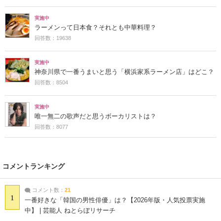
実施中
ラーメンって日本食？それとも中華料理？
回答数：19638
実施中
神奈川県で一番うまいと思う「横浜家系ラーメン店」はどこ？
回答数：8504
実施中
唯一無二の歌声だと思うボーカリストは？
回答数：8077
コメントランキング
コメント数：
21
1
一番好きな「韓国の男性俳優」は？【2026年版・人気投票実施
中】 | 芸能人 ねとらぼリサーチ