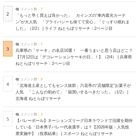
コメント数：
7
2
「もっと早く買えば良かった」 カインズの“車内遮光カーテ
ン”が大人気 「プライバシーも保てて安心」「ぐっすり眠れま
した」（2/2） | ライフ ねとらぼリサーチ：2ページ目
コメント数：
7
3
兵庫県の「ケーキ」の名店10選！ 一番うまいと思う店はどこ？
【7月12日は「デコレーションケーキの日」！】（2/4） | 兵庫県
ねとらぼリサーチ：2ページ目
コメント数：
5
4
「北海道土産としてもセンス抜群」六花亭の“店舗限定”お菓子が
人気 「こんなの初めて」「箱買いするべきだった」（1/2） |
北海道 ねとらぼリサーチ
コメント数：
3
5
【バレーボール】ネーションズリーグ日本ラウンドで活躍を期待
している「日本男子バレー代表選手」は？【2026年版・人気投
票実施中】（投票結果） | スポーツ ねとらぼリサーチ