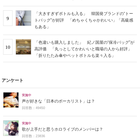
「大きすぎずボトルも入る」 韓国発ブランドの“トー
9
トバッグ”が好評 「めちゃくちゃかわいい」「高級感
もある」
「色違いも購入しました」 紀ノ国屋の“保冷バッグ”が
10
高評価 「丸っとしてかわいいと職場の人から好評」
「折りたたみ傘やペットボトルも楽々入る」
アンケート
実施中
声が好きな「日本のボーカリスト」は？
回答数：49450
実施中
歌が上手だと思うホロライブのメンバーは？
回答数：23836