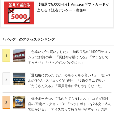
【抽選で5,000円分】Amazonギフトカードが
当たる！読者アンケート実施中
「バッグ」のアクセスランキング
「色違いで2つ買いました」 無印良品の“1490円サコッ
1
シュ”に好評の声 「長財布が横に入る」「マチなしで
すっきり」「バッグインバッグにも」
「通勤用に買ったけど、めちゃくちゃ良い！」 モンベ
2
ルの“ビジネスリュック”が好評 「615グラムで軽い」
「たくさん入る」「満員電車に乗りやすくなった」
「保冷ポーチついてるのとてもうれしい」 コメダ珈琲
3
店の“限定バッグセット”に「ペットボトルを2本突っ込ん
で出かける」「アイス買って持ち帰りやすそう」の声