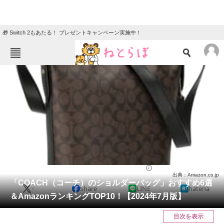
🎁 Switch 2もあたる！ プレゼントキャンペーン実施中！
ねとらぼメニュー
TOP
ニュース
エンタメ
クイズ
グルメ
地域
住まい
教育・育児
動物
リサーチ
バッグ
2024/07/14 18:50（公開）
出典：Amazon.co.jp
会員記事
「COACH（コーチ）のショルダーバッグ」おすすめ6選
X
Share
LINE
hatena
＆AmazonランキングTOP10！【2024年7月版】
メディア
目次を表示
注目記事を集めた総合ページ