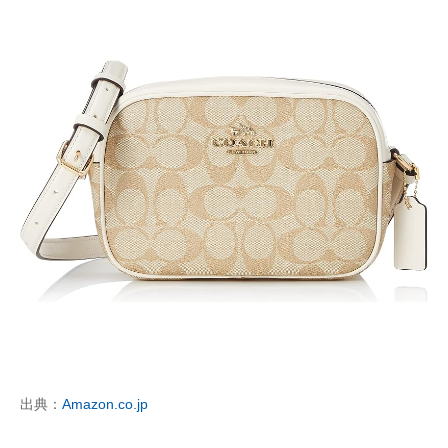
出典：
Amazon.co.jp