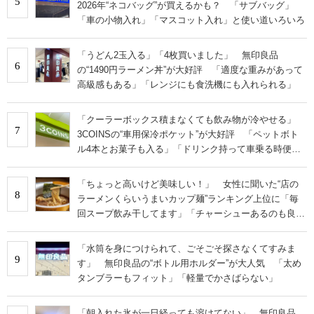
5
2026年“ネコバッグ”が買えるかも？ 「サブバッグ」
「車の小物入れ」「マスコット入れ」と使い道いろいろ
「うどん2玉入る」「4枚買いました」 無印良品
6
の“1490円ラーメン丼”が大好評 「適度な重みがあって
高級感もある」「レンジにも食洗機にも入れられる」
「クーラーボックス積まなくても飲み物が冷やせる」
7
3COINSの“車用保冷ポケット”が大好評 「ペットボト
ル4本とお菓子も入る」「ドリンク持って車乗る時便
利」
「ちょっと高いけど美味しい！」 女性に聞いた“店の
8
ラーメンくらいうまいカップ麺”ランキング上位に「毎
回スープ飲み干してます」「チャーシューあるのも良
さ」の声
「水筒を身につけられて、ごそごそ探さなくてすみま
9
す」 無印良品の“ボトル用ホルダー”が大人気 「太め
タンブラーもフィット」「軽量でかさばらない」
「朝入れた氷が一日経っても溶けてない」 無印良品