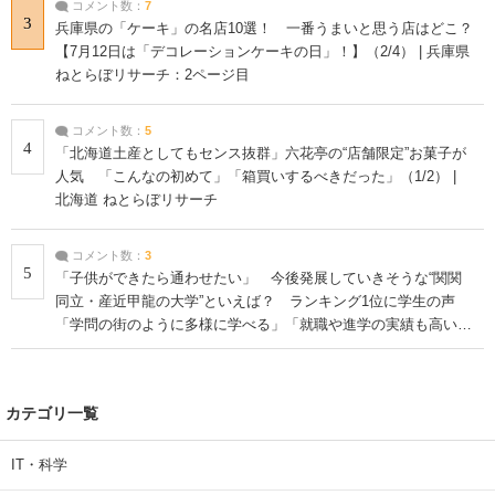
コメント数：
7
3
兵庫県の「ケーキ」の名店10選！ 一番うまいと思う店はどこ？
【7月12日は「デコレーションケーキの日」！】（2/4） | 兵庫県
ねとらぼリサーチ：2ページ目
コメント数：
5
4
「北海道土産としてもセンス抜群」六花亭の“店舗限定”お菓子が
人気 「こんなの初めて」「箱買いするべきだった」（1/2） |
北海道 ねとらぼリサーチ
コメント数：
3
5
「子供ができたら通わせたい」 今後発展していきそうな“関関
同立・産近甲龍の大学”といえば？ ランキング1位に学生の声
「学問の街のように多様に学べる」「就職や進学の実績も高い」
| 大学 ねとらぼリサーチ
カテゴリ一覧
IT・科学