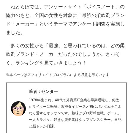
ねとらぼでは、アンケートサイト「ボイスノート」の
ITの今と未来を見通す
協力のもと、全国の女性を対象に「最強の柔軟剤ブラン
ド・メーカー」というテーマでアンケート調査を実施し
スマホと通信の最新トレンド
ました。
進化するPCとデバイスの未来
多くの女性から「最強」と思われているのは、どの柔
好きが集まる 比べて選べる
軟剤ブランド・メーカーだったのでしょうか。さっそ
く、ランキングを見ていきましょう！
ビジネスと働き方のヒント
※本ページはアフィリエイトプログラムによる収益を得ています
AI活用のいまが分かる
企業ITのトレンドを詳説
筆者：センター
1978年生まれ。40代で外資系IT企業を早期退職し、何故
経営リーダーのコミュニティ
かライターに転身。阪神タイガースと初代ガンダムをこよ
なく愛するオッサンです。趣味はプロ野球観戦、ゲーム、
マーケ×ITの今がよく分かる
一人カラオケ。好きな競走馬はタップダンスシチー。日記
と脳トレが日課。
ITエンジニア向け専門サイト