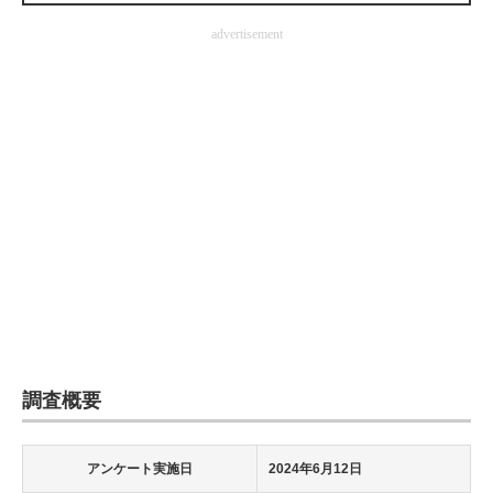
企業向けIT製品の総合サイト
advertisement
IT製品の技術・比較・事例
製造業のIT導入・活用を支援
モノづくり技術者専門サイト
エレクトロニクス専門サイト
電子設計の基本と応用
エネルギーの専門メディア
建設×テクノロジーの最前線
調査概要
ちょっと気になるネットの話題
アンケート実施日
2024年6月12日