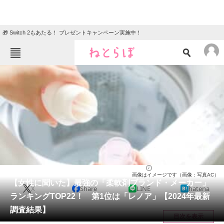
🎁 Switch 2もあたる！ プレゼントキャンペーン実施中！
ねとらぼメニュー
TOP
ニュース
エンタメ
クイズ
グルメ
地域
住まい
教育・育児
動物
リサーチ
ライフ
2024/07/12 17:55（公開）
画像はイメージです（画像：写真AC）
会員記事
【女性に聞いた】最強の「柔軟剤ブランド・メーカー」
X
Share
LINE
hatena
ランキングTOP22！ 第1位は「レノア」【2024年最新
メディア
調査結果】
目次を表示
注目記事を集めた総合ページ