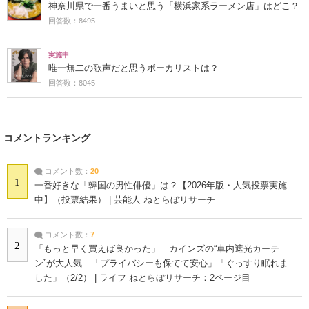
神奈川県で一番うまいと思う「横浜家系ラーメン店」はどこ？
回答数：8495
実施中
唯一無二の歌声だと思うボーカリストは？
回答数：8045
コメントランキング
コメント数：
20
1
一番好きな「韓国の男性俳優」は？【2026年版・人気投票実施
中】（投票結果） | 芸能人 ねとらぼリサーチ
コメント数：
7
2
「もっと早く買えば良かった」 カインズの“車内遮光カーテ
ン”が大人気 「プライバシーも保てて安心」「ぐっすり眠れま
した」（2/2） | ライフ ねとらぼリサーチ：2ページ目