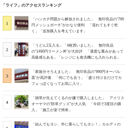
「ライフ」のアクセスランキング
「ハンカチ問題から解放されました」 無印良品の“790
1
円メッシュポーチ”がかなり便利 「濡れてもすぐ乾
く」「追加購入を考えています」
「うどん2玉入る」「4枚買いました」 無印良品
2
の“1490円ラーメン丼”が大好評 「適度な重みがあって
高級感もある」「レンジにも食洗機にも入れられる」
「家族分そろえました」 無印良品の“990円オーバル
3
皿”が高評価 「何にでも合う」「盛り付けるだけでカ
フェっぽくなってお気に入り」
「雑草が生えてくるのが嫌で購入しました」 アイリス
4
オーヤマの“防草グッズ”が大人気 「今回で3度目の購
入」「施工が楽で簡単」
「結んでもヨシ、外に垂らしてもヨシ！」カルディの