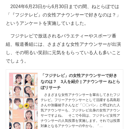
2024年6月23日から6月30日までの間、ねとらぼでは
ITの今と未来を見通す
「『フジテレビ』の女性アナウンサーで好きなのは？」
というアンケートを実施していました。
スマホと通信の最新トレンド
フジテレビで放送されるバラエティーやスポーツ番
進化するPCとデバイスの未来
組、報道番組には、さまざまな女性アナウンサーが出演
好きが集まる 比べて選べる
し、その明るい笑顔に元気をもらっている人も多いこと
でしょう。
ビジネスと働き方のヒント
AI活用のいまが分かる
「フジテレビ」の女性アナウンサーで好き
なのは？ 3人を紹介 | アナウンサー ねとら
企業ITのトレンドを詳説
ぼリサーチ
さまざまな女性アナウンサーを輩出してきたフジ
経営リーダーのコミュニティ
テレビ。フリーアナウンサーとして活躍する高島彩
さんや加藤綾子さんなど「〇〇パン」と呼ばれた人
気アナウンサーも、フジテレビ出身の女性アナウン
マーケ×ITの今がよく分かる
サーですよね。 そこで今回は、フジテレビ女性ア
ナウンサーの人気投票を実施します。それでは投票
ITエンジニア向け専門サイト
対象となるアナウンサーの中から、「…