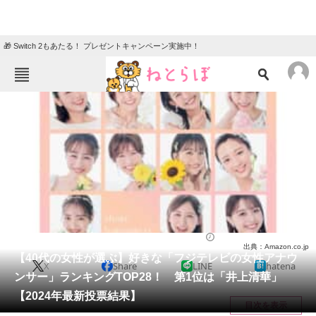
🎁 Switch 2もあたる！ プレゼントキャンペーン実施中！
ねとらぼメニュー
TOP
ニュース
エンタメ
クイズ
グルメ
地域
住まい
教育・育児
動物
リサーチ
アナウンサー
2024/07/12 20:25（公開）
出典：Amazon.co.jp
会員記事
【40代の女性が選ぶ】好きな「フジテレビの女性アナウ
X
Share
LINE
hatena
ンサー」ランキングTOP28！ 第1位は「井上清華」
メディア
【2024年最新投票結果】
目次を表示
注目記事を集めた総合ページ