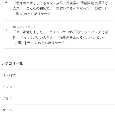
4
「北海道土産としてもセンス抜群」六花亭の“店舗限定”お菓子が
人気 「こんなの初めて」「箱買いするべきだった」（1/2） |
北海道 ねとらぼリサーチ
コメント数：
4
5
「車に常備しました」 カインズの“1980円クーラーバッグ”が評
判 「ちょうどいい大きさ」「保冷剤を止めるベルトが良い」
（1/5） | ライフ ねとらぼリサーチ
カテゴリ一覧
IT・科学
エンタメ
グルメ
ゲーム