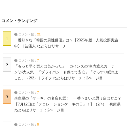
コメントランキング
コメント数：
21
1
一番好きな「韓国の男性俳優」は？【2026年版・人気投票実施
中】 | 芸能人 ねとらぼリサーチ
コメント数：
7
2
「もっと早く買えば良かった」 カインズの“車内遮光カーテ
ン”が大人気 「プライバシーも保てて安心」「ぐっすり眠れま
した」（2/2） | ライフ ねとらぼリサーチ：2ページ目
コメント数：
7
3
兵庫県の「ケーキ」の名店10選！ 一番うまいと思う店はどこ？
【7月12日は「デコレーションケーキの日」！】（2/4） | 兵庫県
ねとらぼリサーチ：2ページ目
コメント数：
5