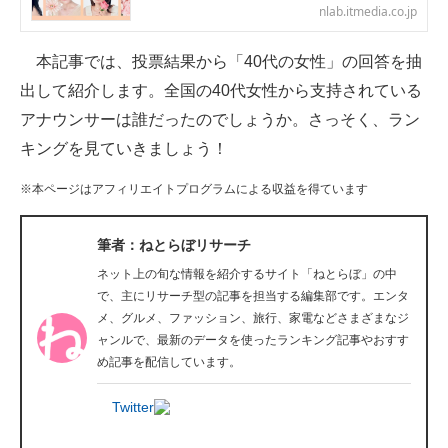
nlab.itmedia.co.jp
企業向けIT製品の総合サイト
本記事では、投票結果から「40代の女性」の回答を抽
IT製品の技術・比較・事例
出して紹介します。全国の40代女性から支持されている
製造業のIT導入・活用を支援
アナウンサーは誰だったのでしょうか。さっそく、ラン
キングを見ていきましょう！
モノづくり技術者専門サイト
※本ページはアフィリエイトプログラムによる収益を得ています
エレクトロニクス専門サイト
電子設計の基本と応用
筆者：ねとらぼリサーチ
ネット上の旬な情報を紹介するサイト「ねとらぼ」の中
エネルギーの専門メディア
で、主にリサーチ型の記事を担当する編集部です。エンタ
メ、グルメ、ファッション、旅行、家電などさまざまなジ
建設×テクノロジーの最前線
ャンルで、最新のデータを使ったランキング記事やおすす
め記事を配信しています。
ちょっと気になるネットの話題
Twitter