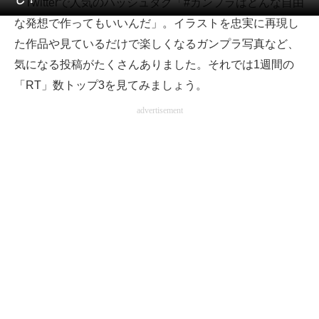
Twitterで人気のハッシュタグ「#ガンプラはどんな自由
な発想で作ってもいいんだ」。イラストを忠実に再現し
ITの今と未来を見通す
た作品や見ているだけで楽しくなるガンプラ写真など、
スマホと通信の最新トレンド
気になる投稿がたくさんありました。それでは1週間の
「RT」数トップ3を見てみましょう。
進化するPCとデバイスの未来
advertisement
好きが集まる 比べて選べる
ビジネスと働き方のヒント
AI活用のいまが分かる
企業ITのトレンドを詳説
経営リーダーのコミュニティ
マーケ×ITの今がよく分かる
ITエンジニア向け専門サイト