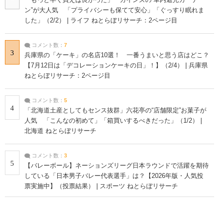
ン”が大人気 「プライバシーも保てて安心」「ぐっすり眠れま
した」（2/2） | ライフ ねとらぼリサーチ：2ページ目
コメント数：
7
3
兵庫県の「ケーキ」の名店10選！ 一番うまいと思う店はどこ？
【7月12日は「デコレーションケーキの日」！】（2/4） | 兵庫県
ねとらぼリサーチ：2ページ目
コメント数：
5
4
「北海道土産としてもセンス抜群」六花亭の“店舗限定”お菓子が
人気 「こんなの初めて」「箱買いするべきだった」（1/2） |
北海道 ねとらぼリサーチ
コメント数：
3
5
【バレーボール】ネーションズリーグ日本ラウンドで活躍を期待
している「日本男子バレー代表選手」は？【2026年版・人気投
票実施中】（投票結果） | スポーツ ねとらぼリサーチ