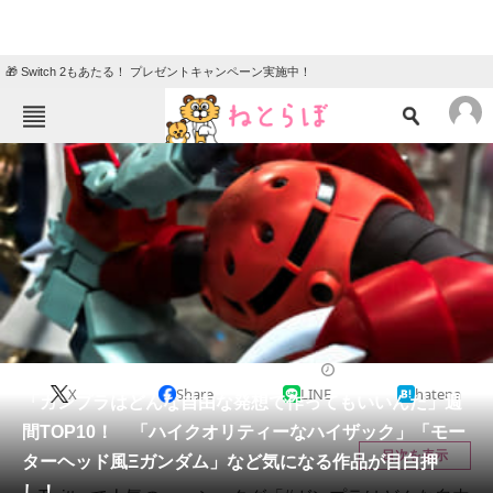
🎁 Switch 2もあたる！ プレゼントキャンペーン実施中！
ねとらぼメニュー
TOP
ニュース
エンタメ
クイズ
グルメ
地域
住まい
教育・育児
動物
リサーチ
ガンプラ
2021/07/10 21:05（公開）
X
Share
LINE
hatena
会員記事
「ガンプラはどんな自由な発想で作ってもいいんだ」週
間TOP10！ 「ハイクオリティーなハイザック」「モー
メディア
目次を表示
ターヘッド風Ξガンダム」など気になる作品が目白押
し！
注目記事を集めた総合ページ