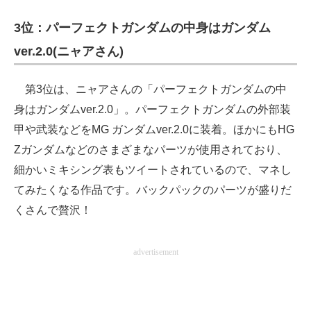
企業向けIT製品の総合サイト
3位：パーフェクトガンダムの中身はガンダム
IT製品の技術・比較・事例
ver.2.0(ニャアさん)
製造業のIT導入・活用を支援
第3位は、ニャアさんの「パーフェクトガンダムの中
モノづくり技術者専門サイト
身はガンダムver.2.0」。パーフェクトガンダムの外部装
甲や武装などをMG ガンダムver.2.0に装着。ほかにもHG
エレクトロニクス専門サイト
Zガンダムなどのさまざまなパーツが使用されており、
電子設計の基本と応用
細かいミキシング表もツイートされているので、マネし
てみたくなる作品です。バックパックのパーツが盛りだ
エネルギーの専門メディア
くさんで贅沢！
建設×テクノロジーの最前線
advertisement
ちょっと気になるネットの話題