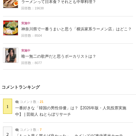
ラーメンって日本食？それとも中華料理？
回答数：19638
実施中
神奈川県で一番うまいと思う「横浜家系ラーメン店」はどこ？
回答数：8504
実施中
唯一無二の歌声だと思うボーカリストは？
回答数：8077
コメントランキング
コメント数：
21
1
一番好きな「韓国の男性俳優」は？【2026年版・人気投票実施
中】 | 芸能人 ねとらぼリサーチ
コメント数：
7
2
「もっと早く買えば良かった」 カインズの“車内遮光カーテ