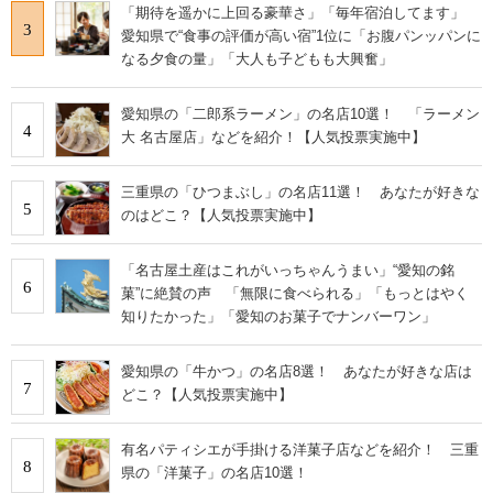
「期待を遥かに上回る豪華さ」「毎年宿泊してます」
3
愛知県で“食事の評価が高い宿”1位に「お腹パンッパンに
なる夕食の量」「大人も子どもも大興奮」
愛知県の「二郎系ラーメン」の名店10選！ 「ラーメン
4
大 名古屋店」などを紹介！【人気投票実施中】
三重県の「ひつまぶし」の名店11選！ あなたが好きな
5
のはどこ？【人気投票実施中】
「名古屋土産はこれがいっちゃんうまい」“愛知の銘
6
菓”に絶賛の声 「無限に食べられる」「もっとはやく
知りたかった」「愛知のお菓子でナンバーワン」
愛知県の「牛かつ」の名店8選！ あなたが好きな店は
7
どこ？【人気投票実施中】
有名パティシエが手掛ける洋菓子店などを紹介！ 三重
8
県の「洋菓子」の名店10選！