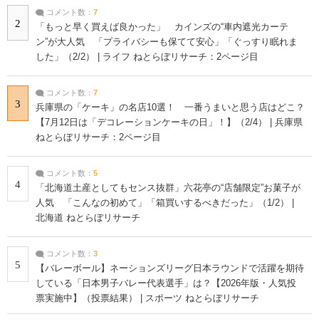
コメント数：
7
2
「もっと早く買えば良かった」 カインズの“車内遮光カーテ
ン”が大人気 「プライバシーも保てて安心」「ぐっすり眠れま
した」（2/2） | ライフ ねとらぼリサーチ：2ページ目
コメント数：
7
3
兵庫県の「ケーキ」の名店10選！ 一番うまいと思う店はどこ？
【7月12日は「デコレーションケーキの日」！】（2/4） | 兵庫県
ねとらぼリサーチ：2ページ目
コメント数：
5
4
「北海道土産としてもセンス抜群」六花亭の“店舗限定”お菓子が
人気 「こんなの初めて」「箱買いするべきだった」（1/2） |
北海道 ねとらぼリサーチ
コメント数：
3
5
【バレーボール】ネーションズリーグ日本ラウンドで活躍を期待
している「日本男子バレー代表選手」は？【2026年版・人気投
票実施中】（投票結果） | スポーツ ねとらぼリサーチ