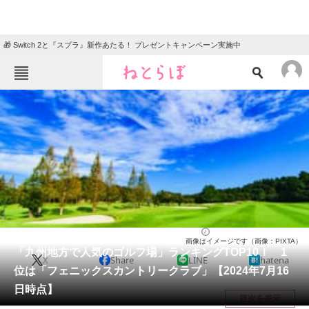
🎁 Switch 2と『スプラ』新作あたる！ プレゼントキャンペーン実施中
ねとらぼメニュー
TOP
ニュース
エンタメ
クイズ
グルメ
地域
住まい
教育・育児
動物
リサーチ
九州・沖縄地方
2024/07/17 09:30（公開）
画像はイメージです（画像：PIXTA）
会員記事
「九州地方で人気のゴルフ場」ランキングTOP10！ 1
X
Share
LINE
hatena
位は「フェニックスカントリークラブ」【2024年7月16
メディア
日時点】
目次を表示
注目記事を集めた総合ページ