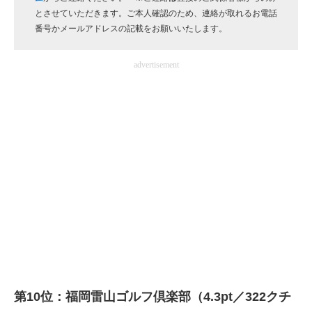
とさせていただきます。ご本人確認のため、連絡が取れるお電話
企業向けIT製品の総合サイト
番号かメールアドレスの記載をお願いいたします。
IT製品の技術・比較・事例
advertisement
製造業のIT導入・活用を支援
モノづくり技術者専門サイト
エレクトロニクス専門サイト
電子設計の基本と応用
エネルギーの専門メディア
建設×テクノロジーの最前線
ちょっと気になるネットの話題
第10位：福岡雷山ゴルフ倶楽部（4.3pt／322クチ