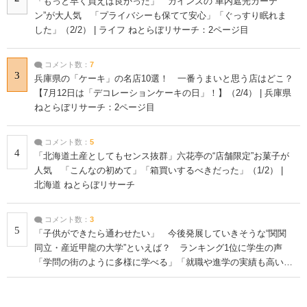
「もっと早く買えば良かった」 カインズの“車内遮光カーテ
ン”が大人気 「プライバシーも保てて安心」「ぐっすり眠れま
した」（2/2） | ライフ ねとらぼリサーチ：2ページ目
コメント数：
7
3
兵庫県の「ケーキ」の名店10選！ 一番うまいと思う店はどこ？
【7月12日は「デコレーションケーキの日」！】（2/4） | 兵庫県
ねとらぼリサーチ：2ページ目
コメント数：
5
4
「北海道土産としてもセンス抜群」六花亭の“店舗限定”お菓子が
人気 「こんなの初めて」「箱買いするべきだった」（1/2） |
北海道 ねとらぼリサーチ
コメント数：
3
5
「子供ができたら通わせたい」 今後発展していきそうな“関関
同立・産近甲龍の大学”といえば？ ランキング1位に学生の声
「学問の街のように多様に学べる」「就職や進学の実績も高い」
| 大学 ねとらぼリサーチ