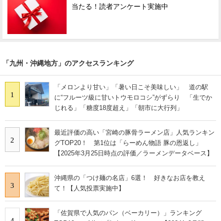
当たる！読者アンケート実施中
「九州・沖縄地方」のアクセスランキング
「メロンより甘い」「暑い日こそ美味しい」 道の駅
1
に“フルーツ級に甘いトウモロコシ”がずらり 「生でか
じれる」「糖度18度超え」「朝市に大行列」
最近評価の高い「宮崎の豚骨ラーメン店」人気ランキン
2
グTOP20！ 第1位は「らーめん物語 豚の恩返し」
【2025年3月25日時点の評価／ラーメンデータベース】
沖縄県の「つけ麺の名店」6選！ 好きなお店を教え
3
て！【人気投票実施中】
「佐賀県で人気のパン（ベーカリー）」ランキング
4