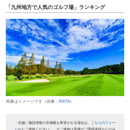
「九州地方で人気のゴルフ場」ランキング
ITの今と未来を見通す
スマホと通信の最新トレンド
進化するPCとデバイスの未来
好きが集まる 比べて選べる
ビジネスと働き方のヒント
AI活用のいまが分かる
企業ITのトレンドを詳説
経営リーダーのコミュニティ
画像はイメージです（画像：
PIXTA
）
マーケ×ITの今がよく分かる
・店舗／施設情報の非掲載を希望される場合は、
こちらのフォー
ITエンジニア向け専門サイト
ム
からご連絡ください。 ※ご連絡は直接のご関係者様からのみ