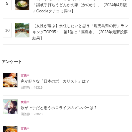
9
「讃岐手打ちうどんかの家（かのか）」【2024年4月版
／Googleクチコミ調べ】
【女性が選ぶ】永住したいと思う「鹿児島県の街」ラン
10
キングTOP35！ 第1位は「霧島市」【2023年最新投票
結果】
アンケート
実施中
声が好きな「日本のボーカリスト」は？
回答数：49319
実施中
歌が上手だと思うホロライブのメンバーは？
回答数：23823
実施中