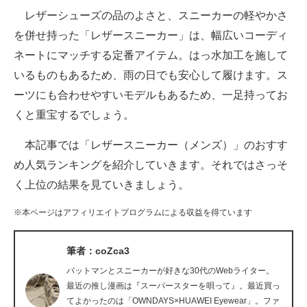
レザーシューズの品のよさと、スニーカーの軽やかさ
ITの今と未来を見通す
を併せ持った「レザースニーカー」は、幅広いコーディ
ネートにマッチする定番アイテム。はっ水加工を施して
スマホと通信の最新トレンド
いるものもあるため、雨の日でも安心して履けます。ス
進化するPCとデバイスの未来
ーツにも合わせやすいモデルもあるため、一足持ってお
くと重宝するでしょう。
好きが集まる 比べて選べる
本記事では「レザースニーカー（メンズ）」のおすす
ビジネスと働き方のヒント
め人気ランキングを紹介していきます。それではさっそ
AI活用のいまが分かる
く上位の結果を見ていきましょう。
企業ITのトレンドを詳説
※本ページはアフィリエイトプログラムによる収益を得ています
経営リーダーのコミュニティ
筆者：coZca3
マーケ×ITの今がよく分かる
バットマンとスニーカーが好きな30代のWebライター。
最近の推し漫画は『スーパースターを唄って』。最近買っ
ITエンジニア向け専門サイト
てよかったのは「OWNDAYS×HUAWEI Eyewear」。ファ