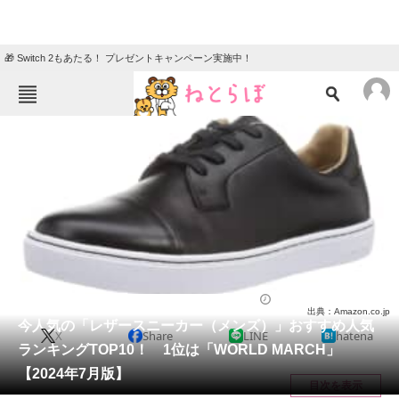
🎁 Switch 2もあたる！ プレゼントキャンペーン実施中！
ねとらぼメニュー
TOP
ニュース
エンタメ
クイズ
グルメ
地域
住まい
教育・育児
動物
リサーチ
シューズ
2024/07/17 12:07（公開）
出典：Amazon.co.jp
会員記事
今人気の「レザースニーカー（メンズ）」おすすめ人気
X
Share
LINE
hatena
ランキングTOP10！ 1位は「WORLD MARCH」
メディア
【2024年7月版】
目次を表示
注目記事を集めた総合ページ