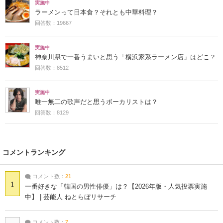
実施中
ラーメンって日本食？それとも中華料理？
回答数：19667
実施中
神奈川県で一番うまいと思う「横浜家系ラーメン店」はどこ？
回答数：8512
実施中
唯一無二の歌声だと思うボーカリストは？
回答数：8129
コメントランキング
コメント数：
21
1
一番好きな「韓国の男性俳優」は？【2026年版・人気投票実施
中】 | 芸能人 ねとらぼリサーチ
コメント数：
7