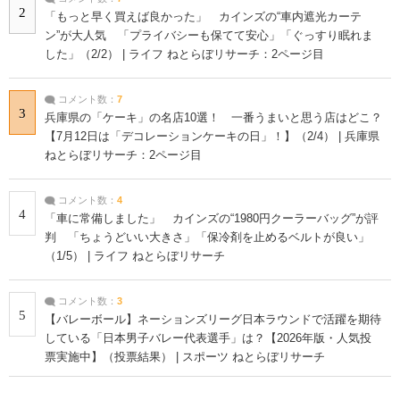
2
「もっと早く買えば良かった」 カインズの“車内遮光カーテ
ン”が大人気 「プライバシーも保てて安心」「ぐっすり眠れま
した」（2/2） | ライフ ねとらぼリサーチ：2ページ目
コメント数：
7
3
兵庫県の「ケーキ」の名店10選！ 一番うまいと思う店はどこ？
【7月12日は「デコレーションケーキの日」！】（2/4） | 兵庫県
ねとらぼリサーチ：2ページ目
コメント数：
4
4
「車に常備しました」 カインズの“1980円クーラーバッグ”が評
判 「ちょうどいい大きさ」「保冷剤を止めるベルトが良い」
（1/5） | ライフ ねとらぼリサーチ
コメント数：
3
5
【バレーボール】ネーションズリーグ日本ラウンドで活躍を期待
している「日本男子バレー代表選手」は？【2026年版・人気投
票実施中】（投票結果） | スポーツ ねとらぼリサーチ