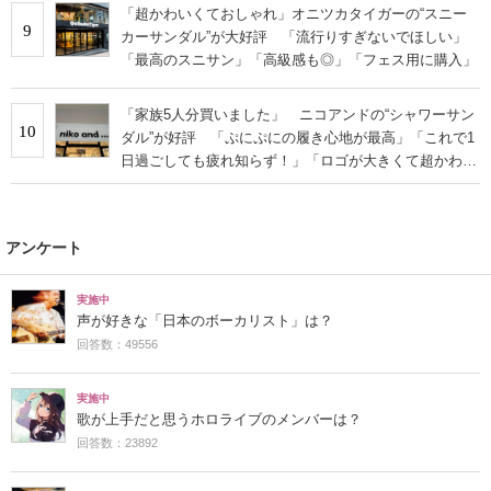
「超かわいくておしゃれ」オニツカタイガーの“スニー
9
カーサンダル”が大好評 「流行りすぎないでほしい」
「最高のスニサン」「高級感も◎」「フェス用に購入」
「家族5人分買いました」 ニコアンドの“シャワーサン
10
ダル”が好評 「ぷにぷにの履き心地が最高」「これで1
日過ごしても疲れ知らず！」「ロゴが大きくて超かわい
い」の声
アンケート
実施中
声が好きな「日本のボーカリスト」は？
回答数：49556
実施中
歌が上手だと思うホロライブのメンバーは？
回答数：23892