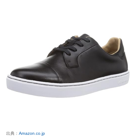
出典：
Amazon.co.jp