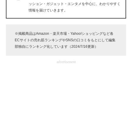
ッション・ガジェット・エンタメを中心に、わかりやすく
企業向けIT製品の総合サイト
情報を届けていきます。
IT製品の技術・比較・事例
製造業のIT導入・活用を支援
※掲載商品はAmazon・楽天市場・Yahoo!ショッピングなど各
ECサイトの売れ筋ランキングやSNSの口コミをもとにして編集
モノづくり技術者専門サイト
部独自にランキング化しています（2024/7/16更新）
エレクトロニクス専門サイト
advertisement
電子設計の基本と応用
エネルギーの専門メディア
建設×テクノロジーの最前線
ちょっと気になるネットの話題