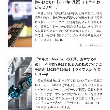
休のおともに【2025年1月版】 | ドラマ ね
とらぼリサーチ
高麗王朝時代や朝鮮王朝時代などを舞台に、権力
闘争や陰謀、身分違いの恋愛などが描かれる「韓国
時代劇」。ファンタジー要素を盛り込んだ作品も多
く、濃密なストーリーが魅力ですよね。きらびやか
な衣装やヘアメイクにも注目が集まります。 本記
事では「韓国時代劇ドラマ」のおすすめ商品を紹介
していきます。[autho…
nlab.itmedia.co.jp
「マキタ（Makita）の工具」おすすめ6
選！ 今年DIYをはじめる人必見のアイテム
を紹介【2025年1月版】 | ライフ ねとらぼ
リサーチ
愛知県安城市に本社を置く日本の大手総合電動工
具メーカー「Makita（マキタ）」。インパクトドラ
イバーやブロワー、サンダーなど幅広い工具を取り
扱っています。中でも外付けのバッテリーを付け替
えて使うことができるコードレス工具は「使いやす
い」「コスパが高い」と評判です。 本記事では
「マキタ（Makita）の工具…