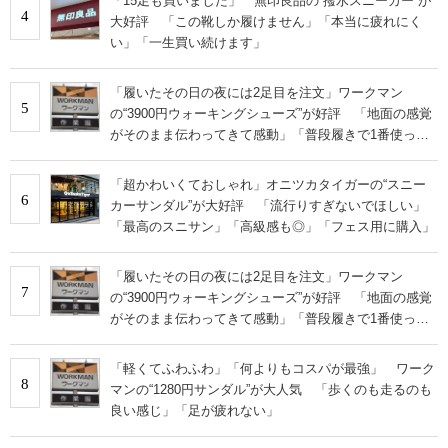
「15足も買いました」 無印良品の“撥水スニーカー”が
4
大好評 「この靴しか履けません」「本当に疲れにく
い」「一生買い続けます」
「履いたその日の夜には2足目を注文」ワークマン
5
の“3900円ウォーキングシューズ”が好評 「地面の感覚
がそのまま伝わってきて感動」「普段履きで1番使って
います」
「超かわいくておしゃれ」オニツカタイガーの“スニー
6
カーサンダル”が大好評 「流行りすぎないでほしい」
「最高のスニサン」「高級感も◎」「フェス用に購入」
「履いたその日の夜には2足目を注文」ワークマン
7
の“3900円ウォーキングシューズ”が好評 「地面の感覚
がそのまま伝わってきて感動」「普段履きで1番使って
います」
「軽くてふわふわ」「何よりもコスパが最強」 ワーク
8
マンの“1280円サンダル”が大人気 「歩くのも走るのも
良い感じ」「足が疲れない」