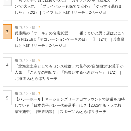
「もっと早く買えば良かった」 カインズの“車内遮光カーテ
ン”が大人気 「プライバシーも保てて安心」「ぐっすり眠れま
した」（2/2） | ライフ ねとらぼリサーチ：2ページ目
コメント数：
7
3
兵庫県の「ケーキ」の名店10選！ 一番うまいと思う店はどこ？
【7月12日は「デコレーションケーキの日」！】（2/4） | 兵庫県
ねとらぼリサーチ：2ページ目
コメント数：
5
4
「北海道土産としてもセンス抜群」六花亭の“店舗限定”お菓子が
人気 「こんなの初めて」「箱買いするべきだった」（1/2） |
北海道 ねとらぼリサーチ
コメント数：
3
5
【バレーボール】ネーションズリーグ日本ラウンドで活躍を期待
している「日本男子バレー代表選手」は？【2026年版・人気投
票実施中】（投票結果） | スポーツ ねとらぼリサーチ