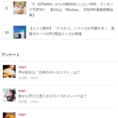
「X（旧Twitter）からの移住先にしたいSNS」ランキン
9
グTOP24！ 第1位は「Misskey」【2024年最新調査結
果】
【ニトリ新作】「デコネコ」シリーズが可愛すぎ！ 黒
10
猫モチーフのPC周辺グッズが登場
アンケート
実施中
声が好きな「日本のボーカリスト」は？
回答数：49453
実施中
歌が上手だと思うホロライブのメンバーは？
回答数：23836
実施中