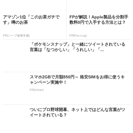
アマゾン1位「このお茶ガチで
FPが解説！Apple製品を分割手
す」噂のお茶
数料0円で入手する方法とは？
PR(ハーブ健康本舗)
PR(Fav-Log)
「ポケモンスナップ」と一緒にツイートされている
言葉は「なつかしい」「うれしい」「...
スマホ2GBで月額850円～ 格安SIMをお得に使うキ
ャンペーン実施中！
PR(IIJmio)
ついにプロ野球開幕、ネット上ではどんな言葉がツ
イートされている？