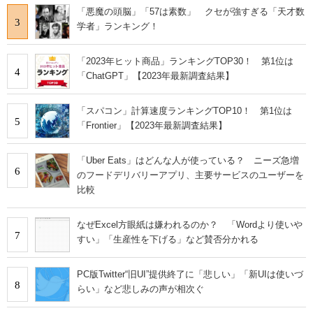
「悪魔の頭脳」「57は素数」 クセが強すぎる「天才数
3
学者」ランキング！
「2023年ヒット商品」ランキングTOP30！ 第1位は
4
「ChatGPT」【2023年最新調査結果】
「スパコン」計算速度ランキングTOP10！ 第1位は
5
「Frontier」【2023年最新調査結果】
「Uber Eats」はどんな人が使っている？ ニーズ急増
6
のフードデリバリーアプリ、主要サービスのユーザーを
比較
なぜExcel方眼紙は嫌われるのか？ 「Wordより使いや
7
すい」「生産性を下げる」など賛否分かれる
PC版Twitter“旧UI”提供終了に「悲しい」「新UIは使いづ
8
らい」など悲しみの声が相次ぐ