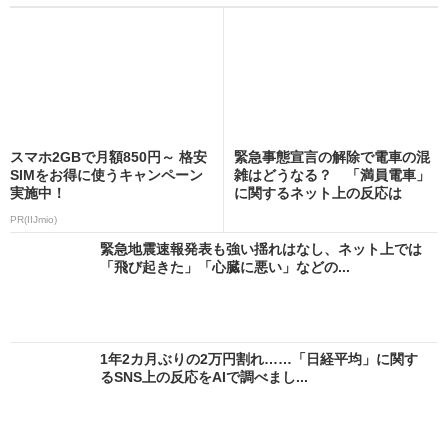
スマホ2GBで月額850円～ 格安
緊急事態宣言の解除で電車の混
SIMをお得に使うキャンペーン
雑はどうなる？ 「満員電車」
実施中！
に関するネット上の反応は
PR(IIJmio)
緊急地震速報発表も強い揺れはなし、ネット上では
「飛び起きた」「心臓に悪い」などの...
1年2カ月ぶりの2万円割れ……「日経平均」に関す
るSNS上の反応をAIで調べまし...