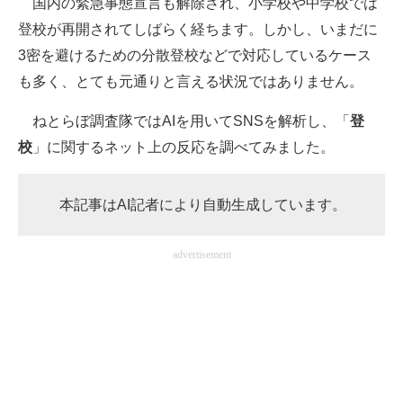
国内の緊急事態宣言も解除され、小学校や中学校では
登校が再開されてしばらく経ちます。しかし、いまだに
ITの今と未来を見通す
3密を避けるための分散登校などで対応しているケース
スマホと通信の最新トレンド
も多く、とても元通りと言える状況ではありません。
進化するPCとデバイスの未来
ねとらぼ調査隊ではAIを用いてSNSを解析し、「
登
校
」に関するネット上の反応を調べてみました。
好きが集まる 比べて選べる
ビジネスと働き方のヒント
本記事はAI記者により自動生成しています。
AI活用のいまが分かる
advertisement
企業ITのトレンドを詳説
経営リーダーのコミュニティ
マーケ×ITの今がよく分かる
ITエンジニア向け専門サイト