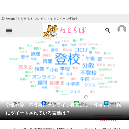
🎁 Switch 2もあたる！ プレゼントキャンペーン実施中！
ねとらぼメニュー
TOP
ニュース
エンタメ
クイズ
グルメ
地域
住まい
教育・育児
動物
リサーチ
IT・科学
2020/06/09 15:05（公開）
X
Share
LINE
hatena
会員記事
分散登校、不登校、オンライン授業……「登校」と一緒
にツイートされている言葉は？
メディア
目次を表示
注目記事を集めた総合ページ