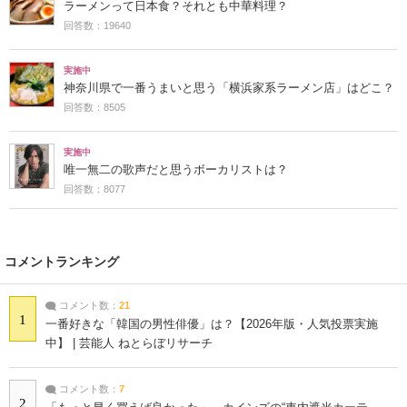
ラーメンって日本食？それとも中華料理？
回答数：19640
実施中
神奈川県で一番うまいと思う「横浜家系ラーメン店」はどこ？
回答数：8505
実施中
唯一無二の歌声だと思うボーカリストは？
回答数：8077
コメントランキング
コメント数：
21
1
一番好きな「韓国の男性俳優」は？【2026年版・人気投票実施
中】 | 芸能人 ねとらぼリサーチ
コメント数：
7
2