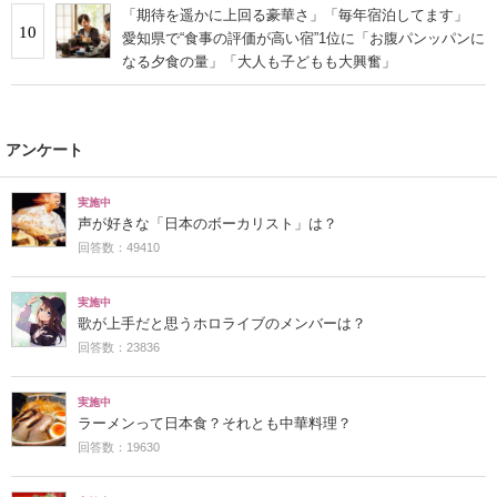
「期待を遥かに上回る豪華さ」「毎年宿泊してます」
10
愛知県で“食事の評価が高い宿”1位に「お腹パンッパンに
なる夕食の量」「大人も子どもも大興奮」
アンケート
実施中
声が好きな「日本のボーカリスト」は？
回答数：49410
実施中
歌が上手だと思うホロライブのメンバーは？
回答数：23836
実施中
ラーメンって日本食？それとも中華料理？
回答数：19630