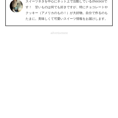
スイーツネタを中心にネット上で活動しているchococoで
企業向けIT製品の総合サイト
す！ 甘いものは何でも好きですが、特にチョコレートや
クッキー（アメリカのもの！）が大好物。自分で作るのも
IT製品の技術・比較・事例
たまに。美味しくて可愛いスイーツ情報をお届けします。
製造業のIT導入・活用を支援
advertisement
モノづくり技術者専門サイト
エレクトロニクス専門サイト
電子設計の基本と応用
エネルギーの専門メディア
建設×テクノロジーの最前線
ちょっと気になるネットの話題