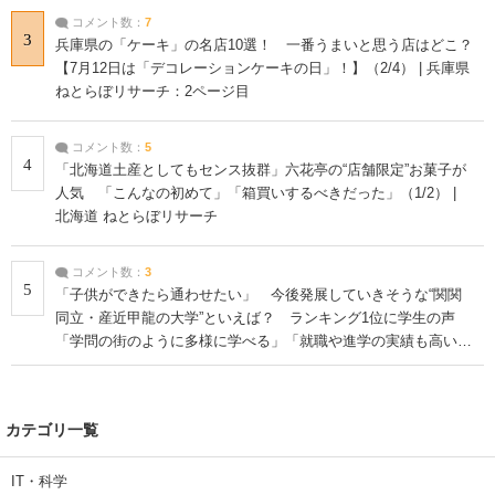
コメント数：
7
3
兵庫県の「ケーキ」の名店10選！ 一番うまいと思う店はどこ？
【7月12日は「デコレーションケーキの日」！】（2/4） | 兵庫県
ねとらぼリサーチ：2ページ目
コメント数：
5
4
「北海道土産としてもセンス抜群」六花亭の“店舗限定”お菓子が
人気 「こんなの初めて」「箱買いするべきだった」（1/2） |
北海道 ねとらぼリサーチ
コメント数：
3
5
「子供ができたら通わせたい」 今後発展していきそうな“関関
同立・産近甲龍の大学”といえば？ ランキング1位に学生の声
「学問の街のように多様に学べる」「就職や進学の実績も高い」
| 大学 ねとらぼリサーチ
カテゴリ一覧
IT・科学