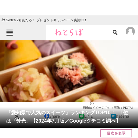
🎁 Switch 2もあたる！ プレゼントキャンペーン実施中！
ねとらぼメニュー
TOP
ニュース
エンタメ
クイズ
グルメ
地域
住まい
教育・育児
動物
リサーチ
愛知県
2024/07/20 15:30（公開）
画像はイメージです（画像：PIXTA）
会員記事
「愛知県で人気のスイーツ」ランキングTOP10！ 1位
X
Share
LINE
hatena
は「芳光」【2024年7月版／Googleクチコミ調べ】
メディア
目次を表示
注目記事を集めた総合ページ