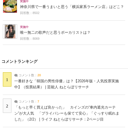
実施中
神奈川県で一番うまいと思う「横浜家系ラーメン店」はどこ？
回答数：8502
実施中
唯一無二の歌声だと思うボーカリストは？
回答数：8069
コメントランキング
コメント数：
20
1
一番好きな「韓国の男性俳優」は？【2026年版・人気投票実施
中】（投票結果） | 芸能人 ねとらぼリサーチ
コメント数：
7
2
「もっと早く買えば良かった」 カインズの“車内遮光カーテ
ン”が大人気 「プライバシーも保てて安心」「ぐっすり眠れま
した」（2/2） | ライフ ねとらぼリサーチ：2ページ目