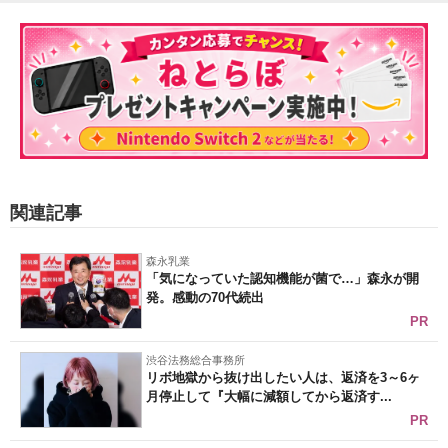
関連記事
森永乳業
「気になっていた認知機能が菌で…」森永が開
発。感動の70代続出
PR
渋谷法務総合事務所
リボ地獄から抜け出したい人は、返済を3～6ヶ
月停止して『大幅に減額してから返済す...
PR