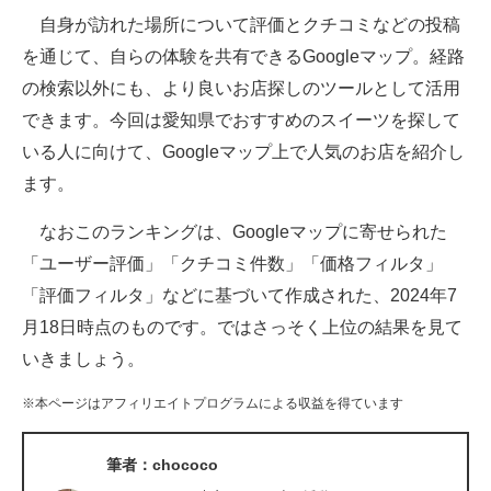
自身が訪れた場所について評価とクチコミなどの投稿
ITの今と未来を見通す
を通じて、自らの体験を共有できるGoogleマップ。経路
の検索以外にも、より良いお店探しのツールとして活用
スマホと通信の最新トレンド
できます。今回は愛知県でおすすめのスイーツを探して
進化するPCとデバイスの未来
いる人に向けて、Googleマップ上で人気のお店を紹介し
ます。
好きが集まる 比べて選べる
なおこのランキングは、Googleマップに寄せられた
ビジネスと働き方のヒント
「ユーザー評価」「クチコミ件数」「価格フィルタ」
AI活用のいまが分かる
「評価フィルタ」などに基づいて作成された、2024年7
月18日時点のものです。ではさっそく上位の結果を見て
企業ITのトレンドを詳説
いきましょう。
経営リーダーのコミュニティ
※本ページはアフィリエイトプログラムによる収益を得ています
マーケ×ITの今がよく分かる
筆者：chococo
ITエンジニア向け専門サイト