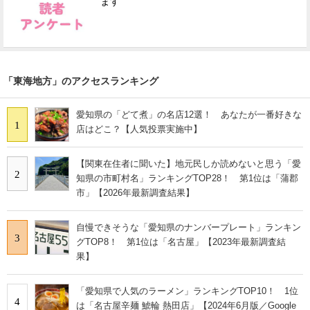
ます
「東海地方」のアクセスランキング
愛知県の「どて煮」の名店12選！ あなたが一番好きな
1
店はどこ？【人気投票実施中】
【関東在住者に聞いた】地元民しか読めないと思う「愛
2
知県の市町村名」ランキングTOP28！ 第1位は「蒲郡
市」【2026年最新調査結果】
自慢できそうな「愛知県のナンバープレート」ランキン
3
グTOP8！ 第1位は「名古屋」【2023年最新調査結
果】
「愛知県で人気のラーメン」ランキングTOP10！ 1位
4
は「名古屋辛麺 鯱輪 熱田店」【2024年6月版／Google