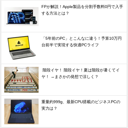
FPが解説！Apple製品を分割手数料0円で入手
する方法とは？
「5年前のPC」とこんなに違う！予算10万円
台前半で実現する快適PCライフ
階段イヤ！ 階段イヤ！夏は階段が暑くてイ
ヤ！ →まさかの発想で涼しく？
重量約999g、最新CPU搭載のビジネスPCの
実力は？