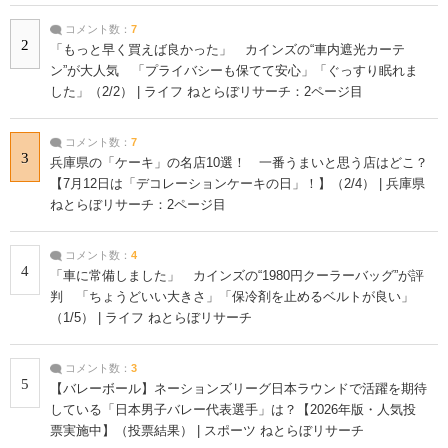
コメント数：
7
2
「もっと早く買えば良かった」 カインズの“車内遮光カーテ
ン”が大人気 「プライバシーも保てて安心」「ぐっすり眠れま
した」（2/2） | ライフ ねとらぼリサーチ：2ページ目
コメント数：
7
3
兵庫県の「ケーキ」の名店10選！ 一番うまいと思う店はどこ？
【7月12日は「デコレーションケーキの日」！】（2/4） | 兵庫県
ねとらぼリサーチ：2ページ目
コメント数：
4
4
「車に常備しました」 カインズの“1980円クーラーバッグ”が評
判 「ちょうどいい大きさ」「保冷剤を止めるベルトが良い」
（1/5） | ライフ ねとらぼリサーチ
コメント数：
3
5
【バレーボール】ネーションズリーグ日本ラウンドで活躍を期待
している「日本男子バレー代表選手」は？【2026年版・人気投
票実施中】（投票結果） | スポーツ ねとらぼリサーチ