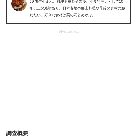
1979年生まれ。料理学校を卒業後、和食料理人として10
企業向けIT製品の総合サイト
年以上の経験あり。日本各地の郷土料理や季節の食材に触
れたい。好きな食材は菜の花とめかぶ。
IT製品の技術・比較・事例
advertisement
製造業のIT導入・活用を支援
モノづくり技術者専門サイト
エレクトロニクス専門サイト
電子設計の基本と応用
エネルギーの専門メディア
建設×テクノロジーの最前線
ちょっと気になるネットの話題
調査概要