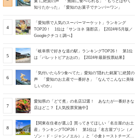
菓”に絶賛の声 「無限に食べられる」「もっとはやく
知りたかった」「愛知のお菓子でナンバーワン」
「愛知県で人気のスーパーマーケット」ランキング
4
TOP20！ 1位は「サンヨネ 蒲郡店」【2024年5月版／
Googleクチコミ調べ】
「岐阜県で好きな道の駅」ランキングTOP26！ 第1位
5
は「パレットピアおおの」【2024年最新投票結果】
「気付いたら5つ食べてた」愛知の“隠れた銘菓”に絶賛の
6
声 「愛知のお土産で一番好き」「なんでこんなに美味
しいのか」
愛知県の「どて煮」の名店12選！ あなたが一番好きな
7
店はどこ？【人気投票実施中】
【関東在住者が選ぶ】買ってきてほしい「名古屋のお土
8
産」ランキングTOP26！ 第1位は「名古屋プリン（メ
ゾン・ド・ジャンノエル）」と「小倉トーストチーズケ