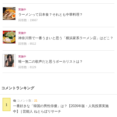
実施中
ラーメンって日本食？それとも中華料理？
回答数：19667
実施中
神奈川県で一番うまいと思う「横浜家系ラーメン店」はどこ？
回答数：8512
実施中
唯一無二の歌声だと思うボーカリストは？
回答数：8129
コメントランキング
コメント数：
21
1
一番好きな「韓国の男性俳優」は？【2026年版・人気投票実施
中】 | 芸能人 ねとらぼリサーチ