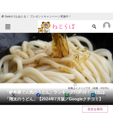
🎁 Switch 2もあたる！ プレゼントキャンペーン実施中！
ねとらぼメニュー
TOP
ニュース
エンタメ
クイズ
グルメ
地域
住まい
教育・育児
動物
リサーチ
岐阜県
2024/07/20 16:20（公開）
画像はイメージです（画像：PIXTA）
会員記事
「岐阜県で人気のうどん」ランキングTOP10！ 1位は
X
Share
LINE
hatena
「翔太のうどん」【2024年7月版／Googleクチコミ】
メディア
目次を表示
注目記事を集めた総合ページ