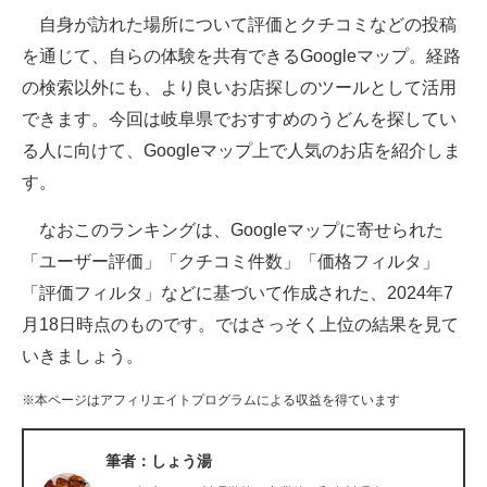
自身が訪れた場所について評価とクチコミなどの投稿
ITの今と未来を見通す
を通じて、自らの体験を共有できるGoogleマップ。経路
の検索以外にも、より良いお店探しのツールとして活用
スマホと通信の最新トレンド
できます。今回は岐阜県でおすすめのうどんを探してい
進化するPCとデバイスの未来
る人に向けて、Googleマップ上で人気のお店を紹介しま
す。
好きが集まる 比べて選べる
なおこのランキングは、Googleマップに寄せられた
ビジネスと働き方のヒント
「ユーザー評価」「クチコミ件数」「価格フィルタ」
AI活用のいまが分かる
「評価フィルタ」などに基づいて作成された、2024年7
月18日時点のものです。ではさっそく上位の結果を見て
企業ITのトレンドを詳説
いきましょう。
経営リーダーのコミュニティ
※本ページはアフィリエイトプログラムによる収益を得ています
マーケ×ITの今がよく分かる
筆者：しょう湯
ITエンジニア向け専門サイト